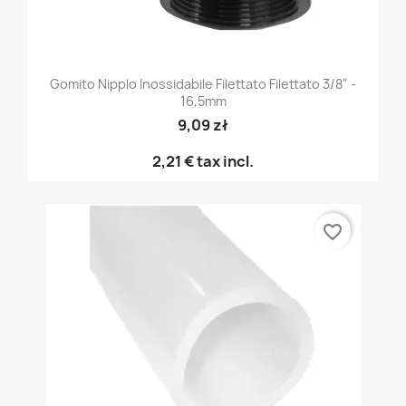
Gomito Nipplo Inossidabile Filettato Filettato 3/8" -
16,5mm
9,09 zł
2,21 €
tax incl.
favorite_border