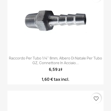
Raccordo Per Tubo 1/4" 8mm, Albero Di Natale Per Tubo
GZ, Connettore In Acciaio...
6,59 zł
1,60 €
tax incl.
favorite_border