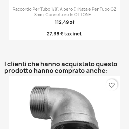
Raccordo Per Tubo 1/8", Albero Di Natale Per Tubo GZ
8mm, Connettore In OTTONE...
112,49 zł
27,38 €
tax incl.
I clienti che hanno acquistato questo
prodotto hanno comprato anche:
favorite_border