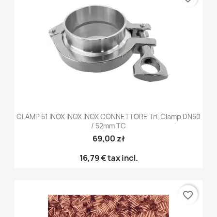
CLAMP 51 INOX INOX INOX CONNETTORE Tri-Clamp DN50
/ 52mm TC
69,00 zł
16,79 €
tax incl.
favorite_border