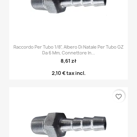
Raccordo Per Tubo 1/8", Albero Di Natale Per Tubo GZ
Da 6 Mm, Connettore In...
8,61 zł
2,10 €
tax incl.
favorite_border