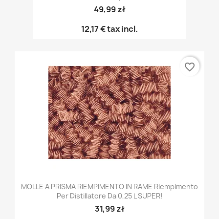
49,99 zł
12,17 €
tax incl.
favorite_border
MOLLE A PRISMA RIEMPIMENTO IN RAME Riempimento
Per Distillatore Da 0,25 L SUPER!
31,99 zł