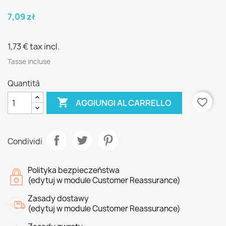
7,09 zł
1,73 €
tax incl.
Tasse incluse
Quantità

favorite_border
AGGIUNGI AL CARRELLO
Condividi
Polityka bezpieczeństwa
(edytuj w module Customer Reassurance)
Zasady dostawy
(edytuj w module Customer Reassurance)