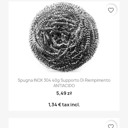
favorite_border
Spugna INOX 304 40g Supporto Di Riempimento
ANTIACIDO
5,49 zł
1,34 €
tax incl.
favorite_border