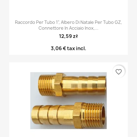
Raccordo Per Tubo 1", Albero Di Natale Per Tubo GZ,
Connettore In Acciaio Inox,...
12,59 zł
3,06 €
tax incl.
favorite_border