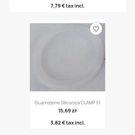
7,79 €
tax incl.
favorite_border
Guarnizione Siliconica CLAMP 51
15,69 zł
3,82 €
tax incl.