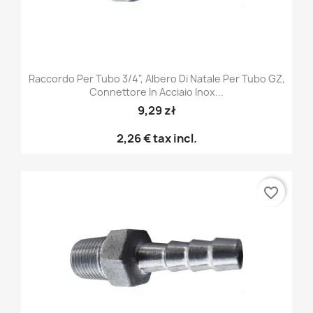
Raccordo Per Tubo 3/4", Albero Di Natale Per Tubo GZ,
Connettore In Acciaio Inox...
9,29 zł
2,26 €
tax incl.
favorite_border