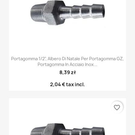
Portagomma 1/2", Albero Di Natale Per Portagomma GZ,
Portagomma In Acciaio Inox...
8,39 zł
2,04 €
tax incl.
favorite_border