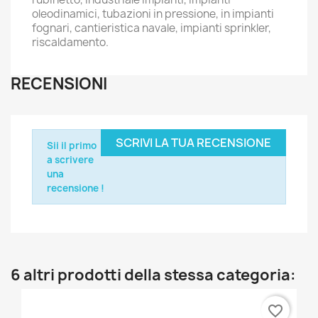
oleodinamici, tubazioni in pressione, in impianti
fognari, cantieristica navale, impianti sprinkler,
riscaldamento.
RECENSIONI
SCRIVI LA TUA RECENSIONE
Sii il primo
a scrivere
una
recensione !
6 altri prodotti della stessa categoria:
favorite_border