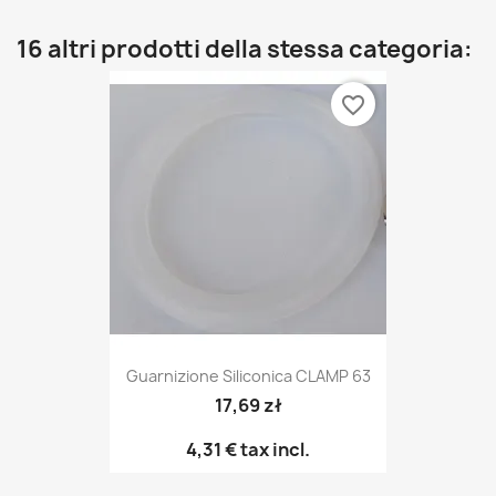
16 altri prodotti della stessa categoria:
favorite_border
Guarnizione Siliconica CLAMP 63
17,69 zł
4,31 €
tax incl.