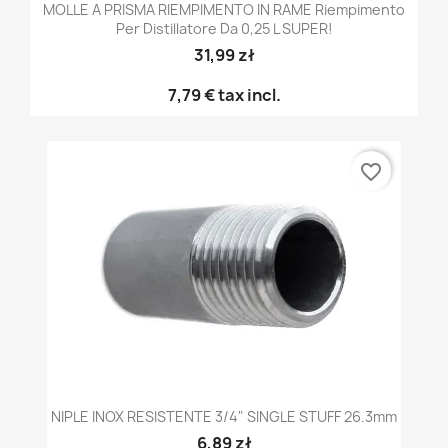
MOLLE A PRISMA RIEMPIMENTO IN RAME Riempimento
Per Distillatore Da 0,25 L SUPER!
31,99 zł
7,79 €
tax incl.
favorite_border
NIPLE INOX RESISTENTE 3/4" SINGLE STUFF 26.3mm
6,89 zł