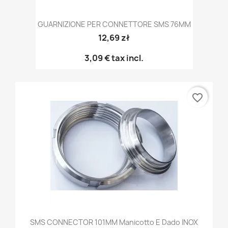
GUARNIZIONE PER CONNETTORE SMS 76MM
12,69 zł
3,09 €
tax incl.
favorite_border
SMS CONNECTOR 101MM Manicotto E Dado INOX