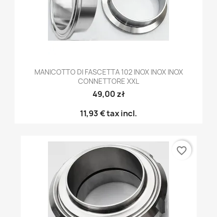
MANICOTTO DI FASCETTA 102 INOX INOX INOX
CONNETTORE XXL
49,00 zł
11,93 €
tax incl.
favorite_border