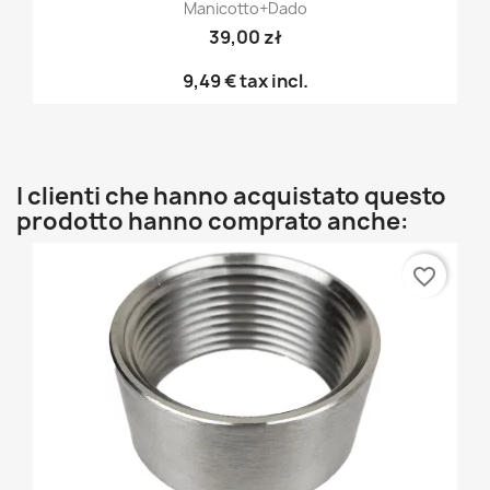
Manicotto+dado
39,00 zł
9,49 €
tax incl.
I clienti che hanno acquistato questo
prodotto hanno comprato anche:
favorite_border