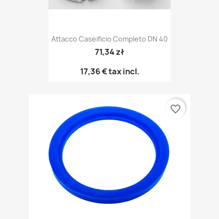
Attacco Caseificio Completo DN 40
71,34 zł
17,36 €
tax incl.
favorite_border