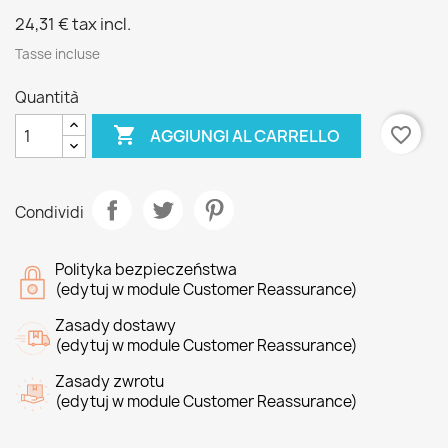
24,31 €
tax incl.
Tasse incluse
Quantità

favorite_border
AGGIUNGI AL CARRELLO
Condividi
Polityka bezpieczeństwa
(edytuj w module Customer Reassurance)
Zasady dostawy
(edytuj w module Customer Reassurance)
Zasady zwrotu
(edytuj w module Customer Reassurance)