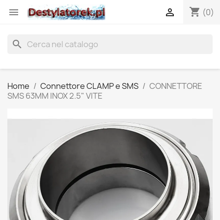
shopping_cart


(0)
search
Home
Connettore CLAMP e SMS
CONNETTORE
SMS 63MM INOX 2.5" VITE