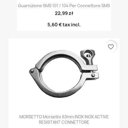
Guarnizione SMS 101 / 104 Per Connettore SMS
22,99 zł
5,60 €
tax incl.
favorite_border
MORSETTO Morsetto 63mm INOX INOX ACTIVE
RESISTANT CONNETTORE