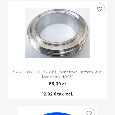
favorite_border
SMS CONNECTOR 76MM Connettore Filettato Stub
Manicotto INOX 3"
53,09 zł
12,92 €
tax incl.
favorite_border