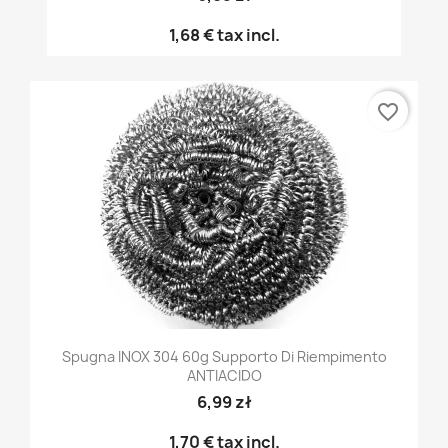
1,68 €
tax incl.
favorite_border
Spugna INOX 304 60g Supporto Di Riempimento
ANTIACIDO
6,99 zł
1,70 €
tax incl.