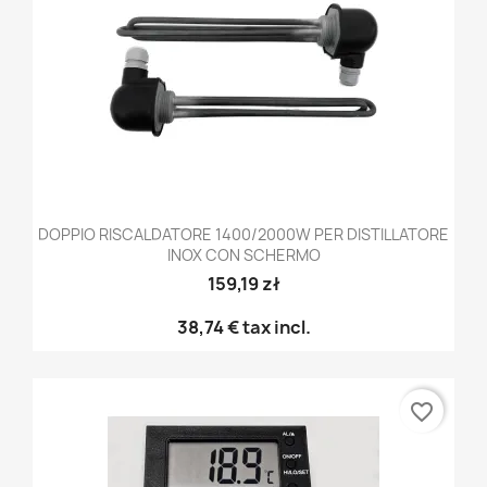
DOPPIO RISCALDATORE 1400/2000W PER DISTILLATORE
INOX CON SCHERMO
159,19 zł
38,74 €
tax incl.
favorite_border