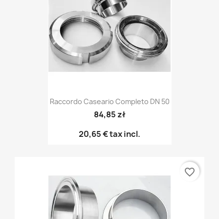
Raccordo Caseario Completo DN 50
84,85 zł
20,65 €
tax incl.
favorite_border