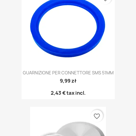
GUARNIZIONE PER CONNETTORE SMS 51MM
9,99 zł
2,43 €
tax incl.
favorite_border