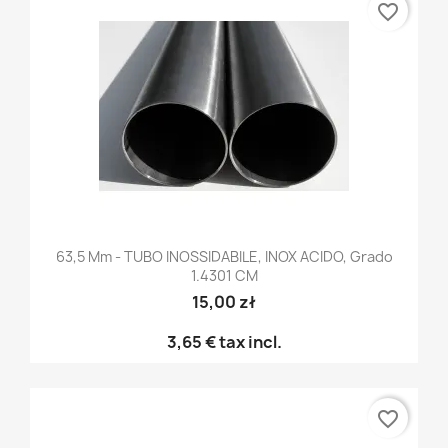
favorite_border
63,5 Mm - TUBO INOSSIDABILE, INOX ACIDO, Grado
1.4301 CM
15,00 zł
3,65 €
tax incl.
favorite_border