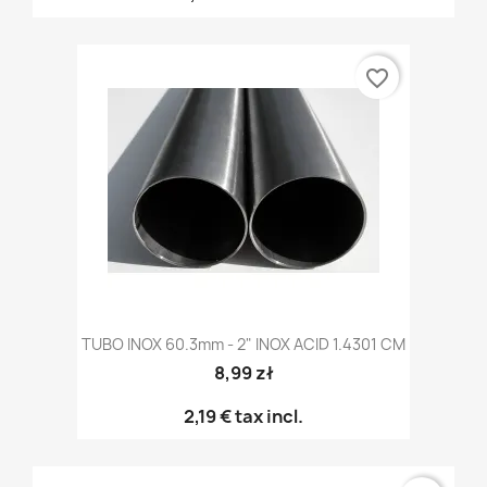
favorite_border
TUBO INOX 60.3mm - 2" INOX ACID 1.4301 CM
8,99 zł
2,19 €
tax incl.