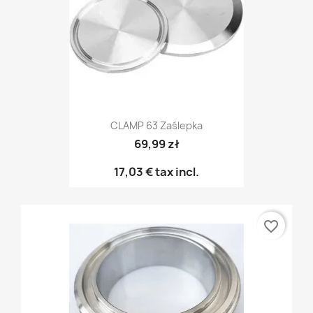
CLAMP 63 Zaślepka
69,99 zł
17,03 €
tax incl.
favorite_border