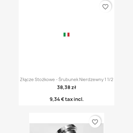
favorite_border
Złącze Stożkowe - Śrubunek Nierdzewny 1 1/2
38,38 zł
9,34 €
tax incl.
favorite_border