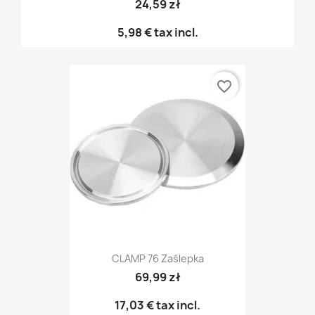
24,59 zł
5,98 €
tax incl.
favorite_border
CLAMP 76 Zaślepka
69,99 zł
17,03 €
tax incl.