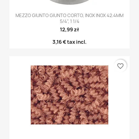
MEZZO GIUNTO GIUNTO CORTO, INOX INOX 42.4MM
5/4", 1 1/4
12,99 zł
3,16 €
tax incl.
favorite_border