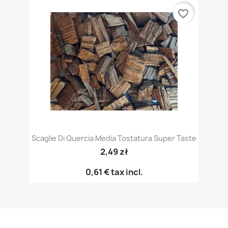
favorite_border
Scaglie Di Quercia Media Tostatura Super Taste
2,49 zł
0,61 €
tax incl.