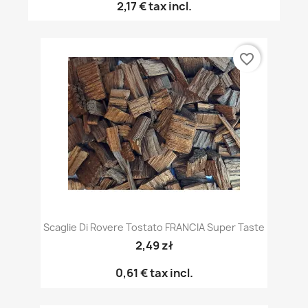
2,17 €
tax incl.
favorite_border
Scaglie Di Rovere Tostato FRANCIA Super Taste
2,49 zł
0,61 €
tax incl.