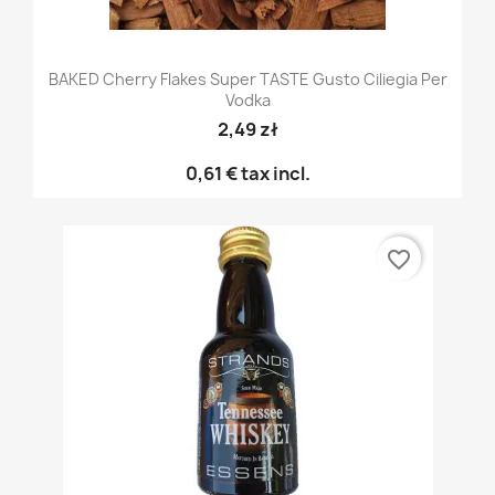
BAKED Cherry Flakes Super TASTE Gusto Ciliegia Per
Vodka
2,49 zł
0,61 €
tax incl.
favorite_border