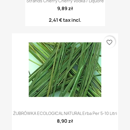
Strands Cherry Cherry Vodka / Liquore
9,89 zł
2,41 €
tax incl.
favorite_border
ŻUBRÓWKA ECOLOGICAL NATURAL Erba Per 5-10 Litri
8,90 zł