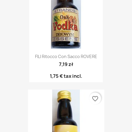
FILI Ritocco Con Sacco ROVERE
7,19 zł
1,75 €
tax incl.
favorite_border