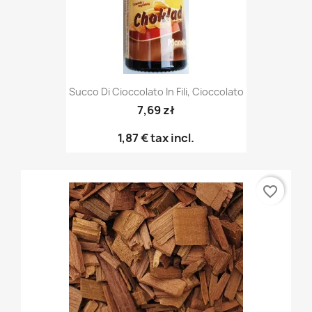
Succo Di Cioccolato In Fili, Cioccolato
7,69 zł
1,87 €
tax incl.
favorite_border