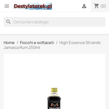
shopping_cart


(0)
search
Home
Fiocchi e sottaceti
High Essence Strands
Jamaica Rum 250ml