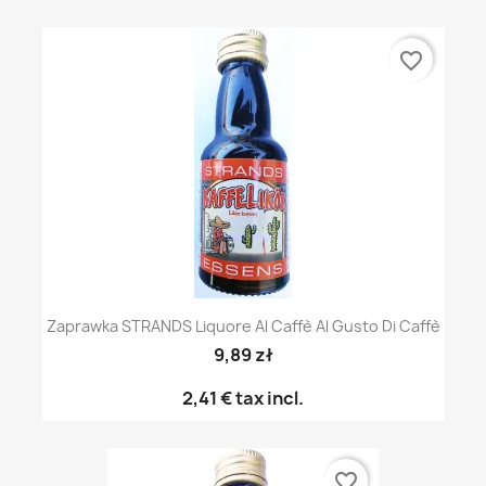
favorite_border
Zaprawka STRANDS Liquore Al Caffè Al Gusto Di Caffè
9,89 zł
2,41 €
tax incl.
favorite_border