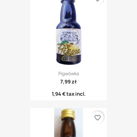
Pigwówka
7,99 zł
1,94 €
tax incl.
favorite_border