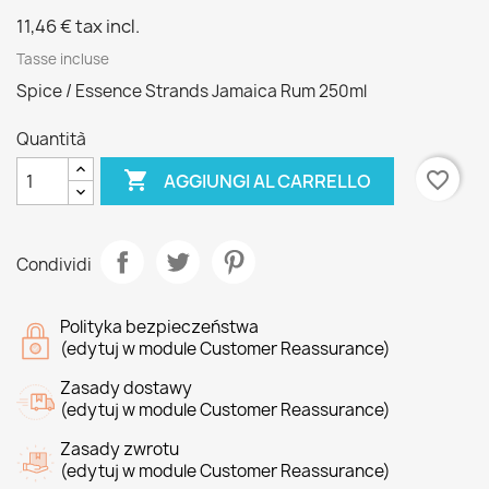
11,46 €
tax incl.
Tasse incluse
Spice / Essence Strands Jamaica Rum 250ml
Quantità

favorite_border
AGGIUNGI AL CARRELLO
Condividi
Polityka bezpieczeństwa
(edytuj w module Customer Reassurance)
Zasady dostawy
(edytuj w module Customer Reassurance)
Zasady zwrotu
(edytuj w module Customer Reassurance)