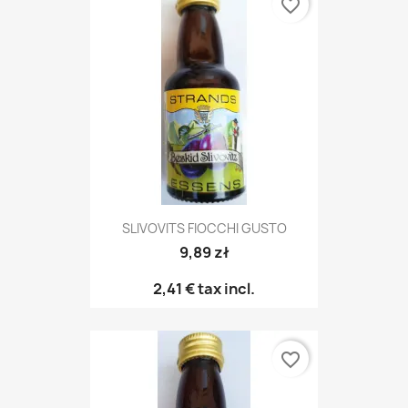
favorite_border
SLIVOVITS FIOCCHI GUSTO
9,89 zł
2,41 €
tax incl.
favorite_border