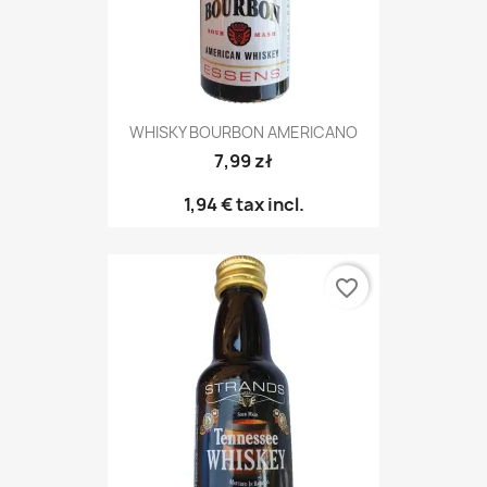
WHISKY BOURBON AMERICANO
7,99 zł
1,94 €
tax incl.
favorite_border