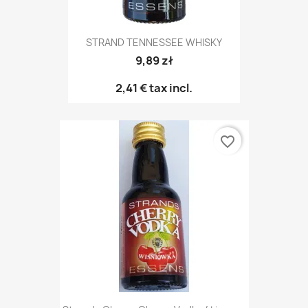
STRAND TENNESSEE WHISKY
9,89 zł
2,41 €
tax incl.
favorite_border