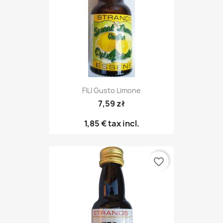
FILI Gusto Limone
7,59 zł
1,85 €
tax incl.
favorite_border