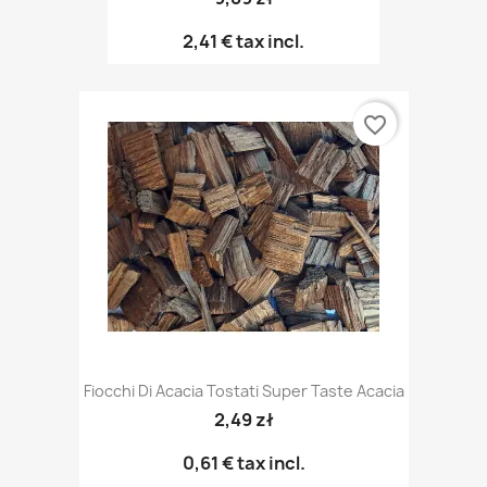
2,41 €
tax incl.
favorite_border
Fiocchi Di Acacia Tostati Super Taste Acacia
2,49 zł
0,61 €
tax incl.