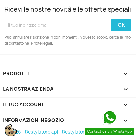
Ricevi le nostre novità e le offerte speciali
Puoi annullare l'iscrizione in ogni momenti. A questo scopo, cerca le info
di contatto nelle note legali.
PRODOTTI

LA NOSTRA AZIENDA

IL TUO ACCOUNT

INFORMAZIONI NEGOZIO
keyboard_arrow_down
© 2026 - Destylatorek.pl - Destylator 2026
Contact us via WhatsApp