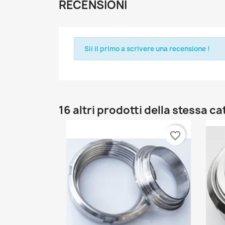
RECENSIONI
Sii il primo a scrivere una recensione !
16 altri prodotti della stessa c
favorite_border