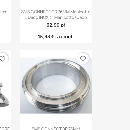
Anteprima

52mm
SMS CONNECTOR 76MM Manicotto
E Dado INOX 3" Manicotto+dado
62,99 zł
15,33 €
tax incl.
vorite_border
favorite_border
Anteprima

TTORE
SMS CONNECTOR 76MM