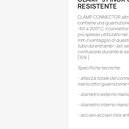
RESISTENTE
CLAMP CONNECTOR altri
contiene una guarnizione
-60 a 200
°
C, il connetto
più spesso utilizzato nei 
mm.Il vantaggio di questo
tubo da entrambi i lati se
confusione durante la sa
[109 ]
Specifiche tecniche:
- altezza totale del conn
manicotto+guarnizione
- diametro esterno mani
- diametro interno mani
- acciaio
acciaio inox an