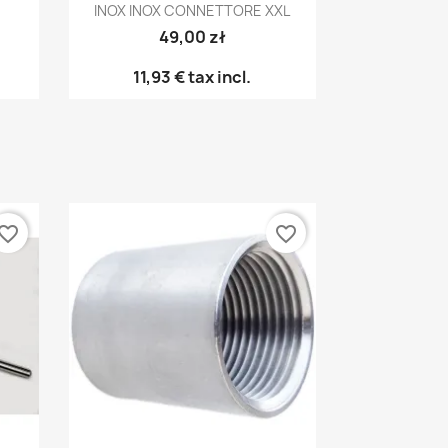
INOX INOX CONNETTORE XXL
49,00 zł
11,93 €
tax incl.
vorite_border
favorite_border