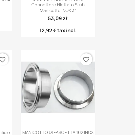
Connettore Filettato Stub
Manicotto INOX 3"
53,09 zł
12,92 €
tax incl.
vorite_border
favorite_border
Anteprima

ficio
MANICOTTO DI FASCETTA 102 INOX