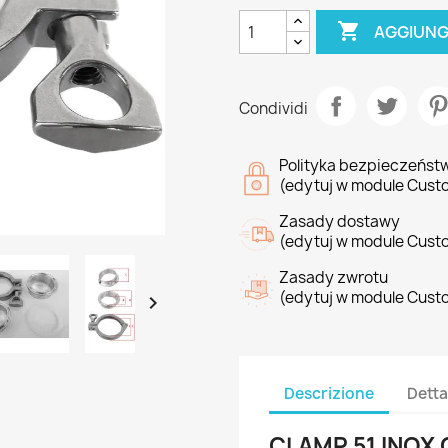

AGGIUNG
Condividi
Polityka bezpieczeńst
(edytuj w module Cust
Zasady dostawy
(edytuj w module Cust
Zasady zwrotu
(edytuj w module Cust

Descrizione
Detta
CLAMP 51 INOX