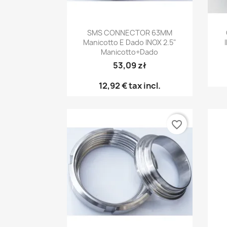
Anteprima

SMS CONNECTOR 63MM
Manicotto E Dado INOX 2.5"
Manicotto+dado
53,09 zł
12,92 €
tax incl.
favorite_border