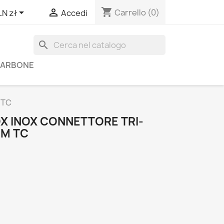
shopping_cart


Carrello
(0)
LN zł
Accedi
search
 CARBONE
 TC
OX INOX CONNETTORE TRI-
MM TC