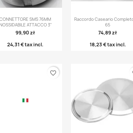
Anteprima
Anteprima


CONNETTORE SMS 76MM
Raccordo Caseario Complet
INOSSIDABILE ATTACCO 3"
65
99,90 zł
74,89 zł
24,31 €
tax incl.
18,23 €
tax incl.
favorite_border
fa