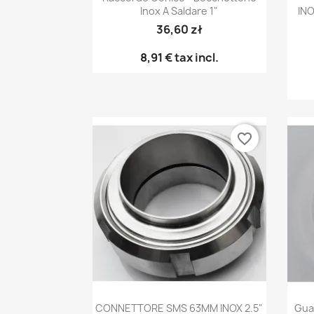
Inox A Saldare 1"
INO
36,60 zł
8,91 €
tax incl.
favorite_border
Anteprima

CONNETTORE SMS 63MM INOX 2.5"
Gua