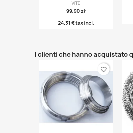
VITE
99,90 zł
24,31 €
tax incl.
I clienti che hanno acquistat
favorite_border