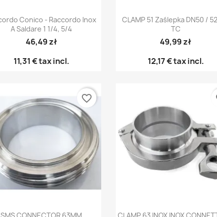
Anteprima
Anteprima


cordo Conico - Raccordo Inox
CLAMP 51 Zaślepka DN50 / 
A Saldare 1 1/4, 5/4
TC
46,49 zł
49,99 zł
11,31 €
tax incl.
12,17 €
tax incl.
favorite_border
fa
Anteprima
Anteprima


SMS CONNECTOR 63MM
CLAMP 63 INOX INOX CONNE