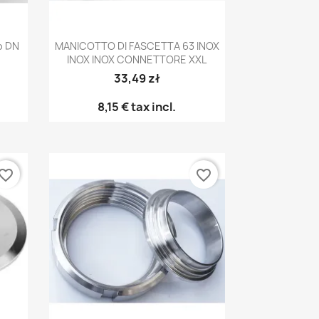
Anteprima

o DN
MANICOTTO DI FASCETTA 63 INOX
INOX INOX CONNETTORE XXL
33,49 zł
8,15 €
tax incl.
vorite_border
favorite_border