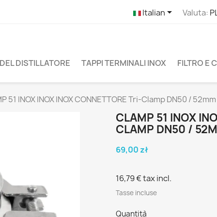

Italian
Valuta:
P
DEL DISTILLATORE
TAPPI TERMINALI INOX
FILTRO E
P 51 INOX INOX INOX CONNETTORE Tri-Clamp DN50 / 52mm
CLAMP 51 INOX IN
CLAMP DN50 / 52
69,00 zł
16,79 €
tax incl.
Tasse incluse
Quantità