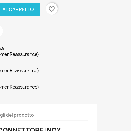
favorite_border
I AL CARRELLO
wa
omer Reassurance)
omer Reassurance)
omer Reassurance)
gli del prodotto
 CONNETTORE INOX