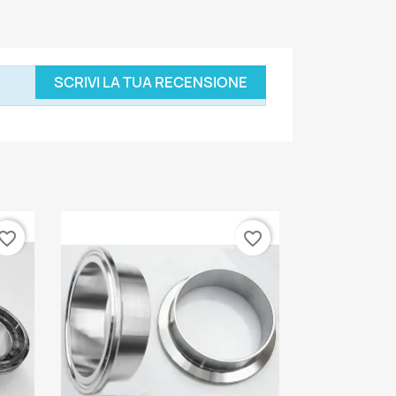
SCRIVI LA TUA RECENSIONE
vorite_border
favorite_border