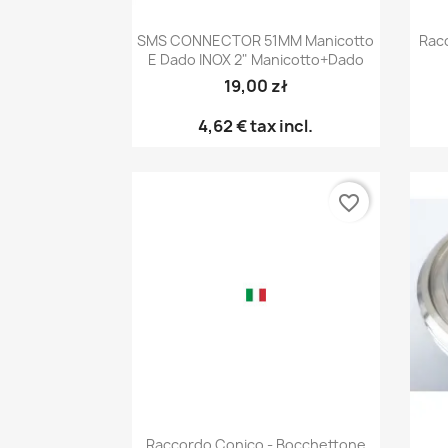
Anteprima

SMS CONNECTOR 51MM Manicotto
Rac
E Dado INOX 2" Manicotto+dado
19,00 zł
4,62 €
tax incl.
favorite_border
Anteprima

Raccordo Conico - Bocchettone