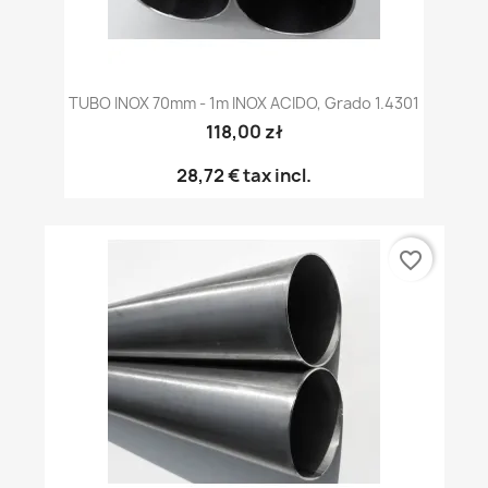
TUBO INOX 70mm - 1m INOX ACIDO, Grado 1.4301
118,00 zł
28,72 €
tax incl.
favorite_border