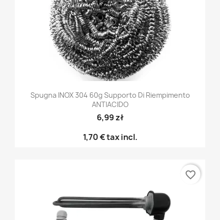
Spugna INOX 304 60g Supporto Di Riempimento
ANTIACIDO
6,99 zł
1,70 €
tax incl.
favorite_border