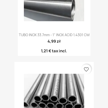
TUBO INOX 33.7mm - 1" INOX ACID 1.4301 CM
4,99 zł
1,21 €
tax incl.
favorite_border