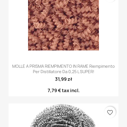
MOLLE A PRISMA RIEMPIMENTO IN RAME Riempimento
Per Distillatore Da 0,25 L SUPER!
31,99 zł
7,79 €
tax incl.
favorite_border