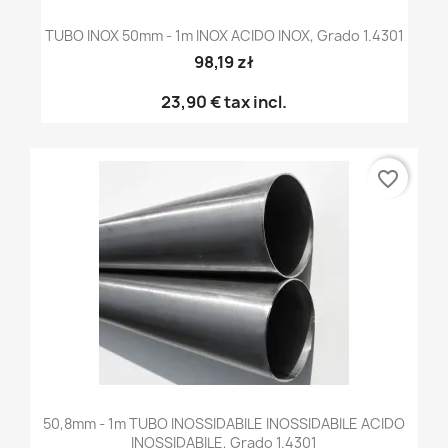
TUBO INOX 50mm - 1m INOX ACIDO INOX, Grado 1.4301
98,19 zł
23,90 €
tax incl.
favorite_border
50,8mm - 1m TUBO INOSSIDABILE INOSSIDABILE ACIDO
INOSSIDABILE, Grado 1.4301