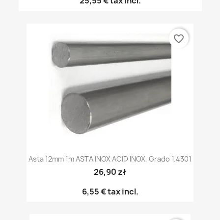
25,55 €
tax incl.
favorite_border
Asta 12mm 1m ASTA INOX ACID INOX, Grado 1.4301
26,90 zł
6,55 €
tax incl.