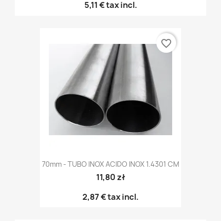
5,11 €
tax incl.
favorite_border
70mm - TUBO INOX ACIDO INOX 1.4301 CM
11,80 zł
2,87 €
tax incl.