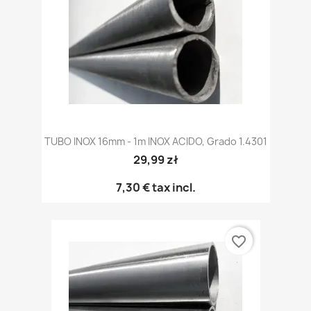
TUBO INOX 16mm - 1m INOX ACIDO, Grado 1.4301
29,99 zł
7,30 €
tax incl.
favorite_border