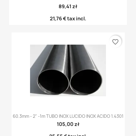
89,41 zł
21,76 €
tax incl.
favorite_border
60.3mm - 2" -1m TUBO INOX LUCIDO INOX ACIDO 1.4301
105,00 zł