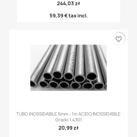
244,03 zł
59,39 €
tax incl.
favorite_border
TUBO INOSSIDABILE 6mm - 1m ACIDO INOSSIDABILE
Grado 1.4301
20,99 zł