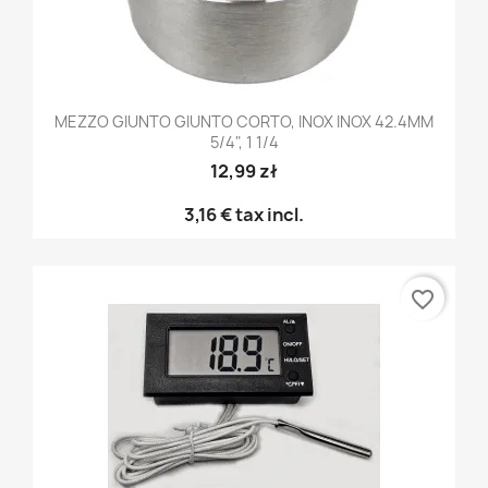
MEZZO GIUNTO GIUNTO CORTO, INOX INOX 42.4MM
5/4", 1 1/4
12,99 zł
3,16 €
tax incl.
favorite_border