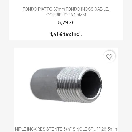
FONDO PIATTO 57mm FONDO INOSSIDABILE,
COPRIRUOTA 1.5MM
5,79 zł
1,41 €
tax incl.
favorite_border
NIPLE INOX RESISTENTE 3/4" SINGLE STUFF 26.3mm