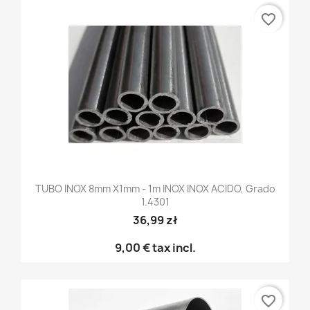
favorite_border
TUBO INOX 8mm X1mm - 1m INOX INOX ACIDO, Grado
1.4301
36,99 zł
9,00 €
tax incl.
favorite_border