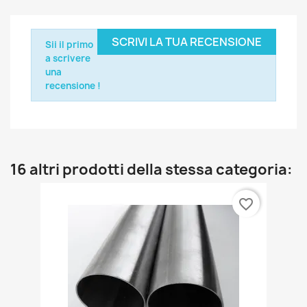
SCRIVI LA TUA RECENSIONE
Sii il primo
a scrivere
una
recensione !
16 altri prodotti della stessa categoria:
favorite_border