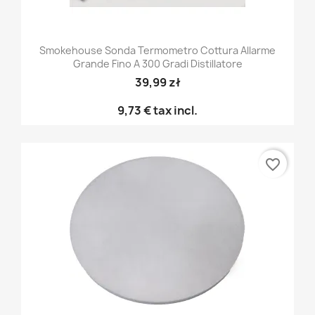
Smokehouse Sonda Termometro Cottura Allarme
Grande Fino A 300 Gradi Distillatore
39,99 zł
9,73 €
tax incl.
favorite_border