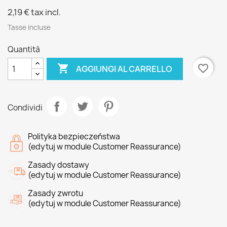
2,19 €
tax incl.
Tasse incluse
Quantità

favorite_border
AGGIUNGI AL CARRELLO
Condividi
Polityka bezpieczeństwa
(edytuj w module Customer Reassurance)
Zasady dostawy
(edytuj w module Customer Reassurance)
Zasady zwrotu
(edytuj w module Customer Reassurance)