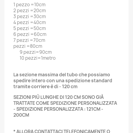
1 pezzo =10cm
2 pezzi =20cm
3 pezzi =30cm
4 pezzi =40cm
5 pezzi =50cm
6 pezzi =60cm
7 pezzi =70cm
pezzi =80cm
9 pezzi=90cm
10 pezzi=1metro
La sezione massima del tubo che possiamo
spedire intero con una spedizione standard
tramite corriere è di - 120 cm
SEZIONI PIÙ LUNGHE DI 120 CM SONO GIÀ
TRATTATE COME SPEDIZIONE PERSONALIZZATA
- SPEDIZIONE PERSONALIZZATA : 121CM -
200CM
* ALLORA CONTATTACI TELEFONICAMENTE O