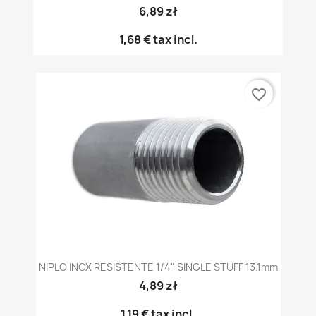
6,89 zł
1,68 €
tax incl.
favorite_border
NIPLO INOX RESISTENTE 1/4" SINGLE STUFF 13.1mm
4,89 zł
1,19 €
tax incl.