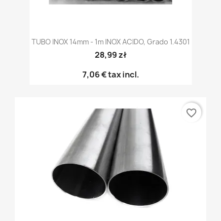
TUBO INOX 14mm - 1m INOX ACIDO, Grado 1.4301
28,99 zł
7,06 €
tax incl.
favorite_border