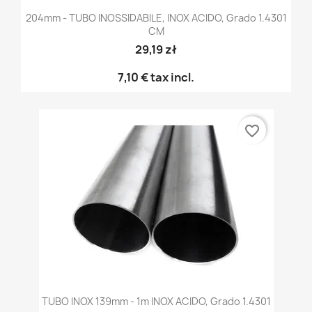
204mm - TUBO INOSSIDABILE, INOX ACIDO, Grado 1.4301
CM
29,19 zł
7,10 €
tax incl.
favorite_border
TUBO INOX 139mm - 1m INOX ACIDO, Grado 1.4301