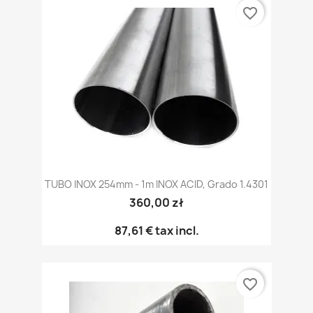
favorite_border
TUBO INOX 254mm - 1m INOX ACID, Grado 1.4301
360,00 zł
87,61 €
tax incl.
favorite_border