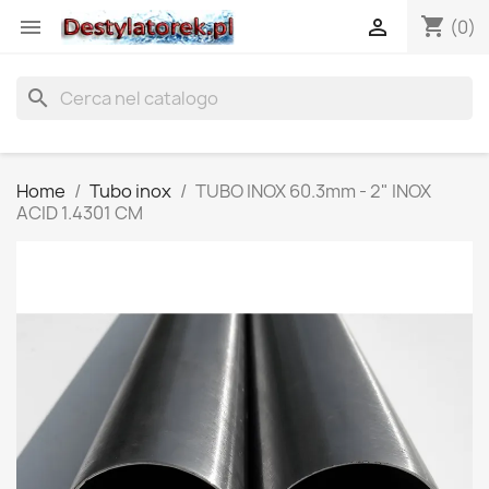
shopping_cart


(0)
search
Home
Tubo inox
TUBO INOX 60.3mm - 2" INOX
ACID 1.4301 CM