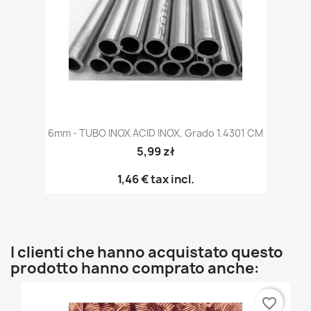
6mm - TUBO INOX ACID INOX, Grado 1.4301 CM
5,99 zł
1,46 €
tax incl.
I clienti che hanno acquistato questo
prodotto hanno comprato anche:
favorite_border