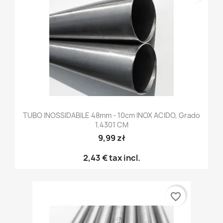
TUBO INOSSIDABILE 48mm - 10cm INOX ACIDO, Grado
1.4301 CM
9,99 zł
2,43 €
tax incl.
favorite_border