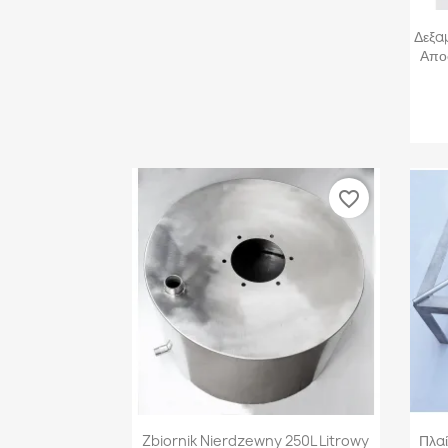
Δεξαμ
Απο
favorite_border
Γρήγορη προβολή

Zbiornik Nierdzewny 250L Litrowy
Πλα