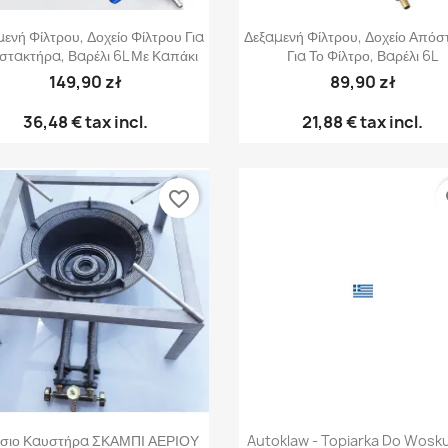
Γρήγορη προβολή
Γρήγορη προβολή


ενή Φίλτρου, Δοχείο Φίλτρου Για
Δεξαμενή Φίλτρου, Δοχείο Απόσ
στακτήρα, Βαρέλι 6L Με Καπάκι
Για Το Φίλτρο, Βαρέλι 6L
149,90 zł
89,90 zł
36,48 €
tax incl.
21,88 €
tax incl.
favorite_border
fa
Γρήγορη προβολή
Γρήγορη προβολή


ίσιο Καυστήρα ΣΚΑΜΠΙ ΑΕΡΙΟΥ
Autoklaw - Topiarka Do Wosk