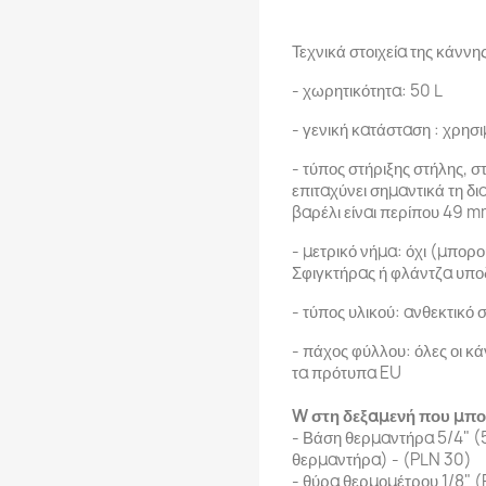
Τεχνικά στοιχεία της κάννη
- χωρητικότητα: 50 L
- γενική κατάσταση : χρησ
- τύπος στήριξης στήλης, σ
επιταχύνει σημαντικά τη δ
βαρέλι είναι περίπου 49 
- μετρικό νήμα: όχι (μπο
Σφιγκτήρας ή φλάντζα υπο
- τύπος υλικού: ανθεκτικό
- πάχος φύλλου: όλες οι κά
τα πρότυπα EU
W στη δεξαμενή που μπο
- Βάση θερμαντήρα 5/4" (
θερμαντήρα) - (PLN 30)
- θύρα θερμομέτρου 1/8" (