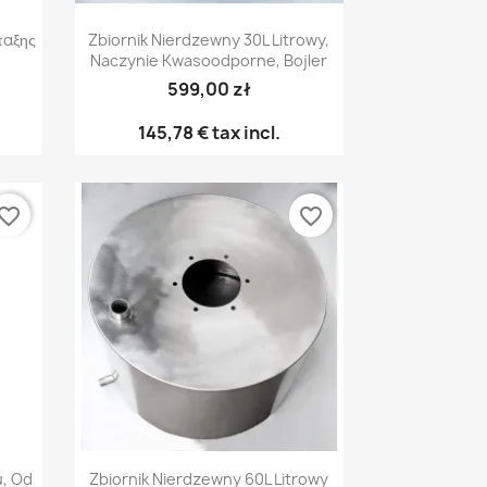
Γρήγορη προβολή

ταξης
Zbiornik Nierdzewny 30L Litrowy,
Naczynie Kwasoodporne, Bojler
599,00 zł
145,78 €
tax incl.
vorite_border
favorite_border
Γρήγορη προβολή

u, Od
Zbiornik Nierdzewny 60L Litrowy