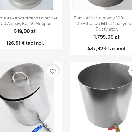
Γρήγορη προβολή
Γρήγορη προβολή


αμενή Αποστακτήρα Βαρελιών
Zbiornik Nierdzewny 100L Lit
100 Λίτρων, Βαρέλι Μπύρας
Do Filtra, Do Filitra Naczynie
Destylator,
519,00 zł
1.799,00 zł
126,31 €
tax incl.
437,82 €
tax incl.
favorite_border
fa