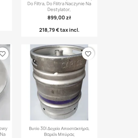
Do Filtra, Do Filitra Naczynie Na
Destylator,
899,00 zł
218,79 €
tax incl.
vorite_border
favorite_border
Γρήγορη προβολή

rowy
Βυτίο 30l Δοχείο Αποστακτήρα,
 Na
Βαρέλι Μπύρας