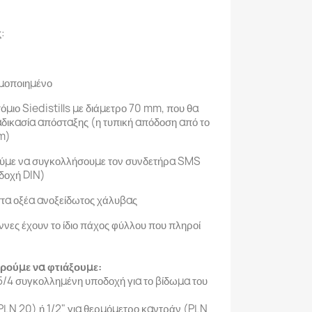
ς:
ιμοποιημένο
τόμιο Siedistills με διάμετρο 70 mm, που θα
ιαδικασία απόσταξης (η τυπική απόδοση από το
mm)
ρούμε να συγκολλήσουμε τον συνδετήρα SMS
δοχή DIN)
 στα οξέα ανοξείδωτος χάλυβας
ννες έχουν το ίδιο πάχος φύλλου που πληροί
ρούμε να φτιάξουμε:
5/4 συγκολλημένη υποδοχή για το βίδωμα του
PLN 20) ή 1/2" για θερμόμετρο καντράν (PLN