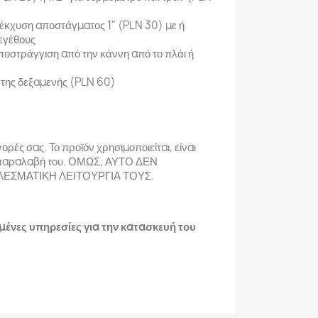
α έκχυση αποστάγματος 1" (PLN 30) με ή
εγέθους
ποστράγγιση από την κάννη από το πλάι ή
η της δεξαμενής (PLN 60)
ορές σας. Το προϊόν χρησιμοποιείται, είναι
παραλαβή του. ΟΜΩΣ, ΑΥΤΟ ΔΕΝ
ΕΣΜΑΤΙΚΗ ΛΕΙΤΟΥΡΓΙΑ ΤΟΥΣ.
νες υπηρεσίες για την κατασκευή του