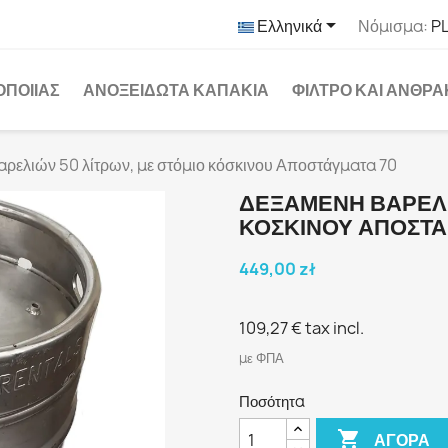

Ελληνικά
Νόμισμα:
PL
ΟΠΟΙΊΑΣ
ΑΝΟΞΕΊΔΩΤΑ ΚΑΠΆΚΙΑ
ΦΊΛΤΡΟ ΚΑΙ ΆΝΘΡ
αρελιών 50 λίτρων, με στόμιο κόσκινου Αποστάγματα 70
ΔΕΞΑΜΕΝΉ ΒΑΡΕΛΙ
ΚΌΣΚΙΝΟΥ ΑΠΟΣΤΆ
449,00 zł
109,27 €
tax incl.
με ΦΠΑ
Ποσότητα

ΑΓΟΡΆ