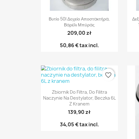
Γρήγορη προβολή

Βυτίο 50l Δοχείο Αποστακτήρα,
Δεξ
Βαρέλι Μπύρας
209,00 zł
50,86 €
tax incl.
favorite_border
Γρήγορη προβολή

Zbiornik Do Filtra, Do Filitra
Naczynie Na Destylator, Beczka 6L
Z Kranem
139,90 zł
34,05 €
tax incl.