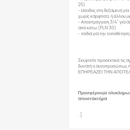
25)
- είσοδος στη δεξαμενή γι
χωρίς καρφίτσα, ή άλλου μ
- Αποστράγγιση 3/4" για α
από κάτω (PLN 30)
- πόδια για την τοποθέτησ
Σκεφτείτε προσεκτικά τις αγ
δυνατή η αυτοπροσώπως 
ΕΠΗΡΕΑΖΕΙ ΤΗΝ ΑΠΟΤΕΛ
Προσφέρουμε ολοκληρωμέ
αποστακτήρα
. ]