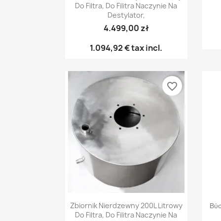
Do Filtra, Do Filitra Naczynie Na
Destylator,
4.499,00 zł
1.094,92 €
tax incl.
favorite_border
Γρήγορη προβολή

Zbiornik Nierdzewny 200L Litrowy
Βύσ
Do Filtra, Do Filitra Naczynie Na