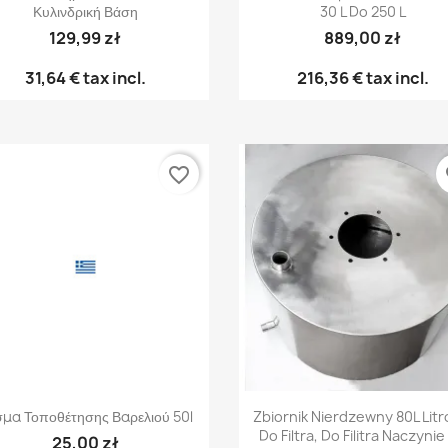
Κυλινδρική Βάση
30 L Do 250 L
129,99 zł
889,00 zł
31,64 €
tax incl.
216,36 €
tax incl.
favorite_border
fa
Γρήγορη προβολή
Γρήγορη προβολή


μα Τοποθέτησης Βαρελιού 50l
Zbiornik Nierdzewny 80L Lit
Do Filtra, Do Filitra Naczynie
25,00 zł