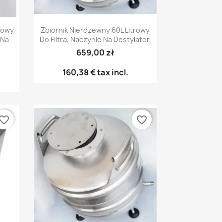
Γρήγορη προβολή

rowy
Zbiornik Nierdzewny 60L Litrowy
 Na
Do Filtra, Naczynie Na Destylator,
659,00 zł
160,38 €
tax incl.
vorite_border
favorite_border