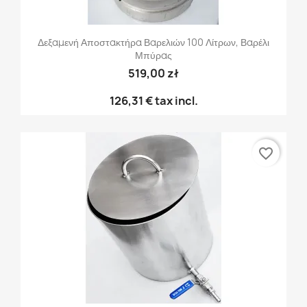
Δεξαμενή Αποστακτήρα Βαρελιών 100 Λίτρων, Βαρέλι
Μπύρας
519,00 zł
126,31 €
tax incl.
favorite_border