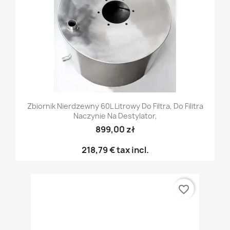
Zbiornik Nierdzewny 60L Litrowy Do Filtra, Do Filitra
Naczynie Na Destylator,
899,00 zł
218,79 €
tax incl.
favorite_border