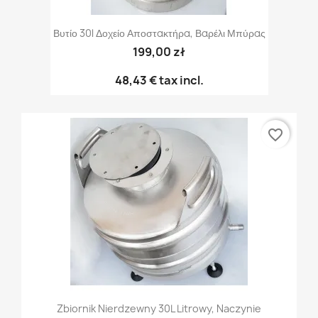
Βυτίο 30l Δοχείο Αποστακτήρα, Βαρέλι Μπύρας
199,00 zł
48,43 €
tax incl.
favorite_border
Zbiornik Nierdzewny 30L Litrowy, Naczynie