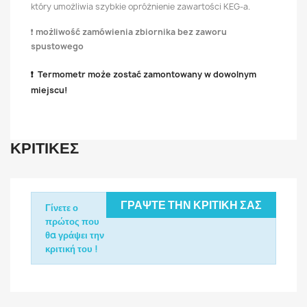
który umożliwia szybkie opróżnienie zawartości KEG-a.
❗
możliwość zamówienia zbiornika bez zaworu
spustowego
❗ Termometr może zostać zamontowany w dowolnym
miejscu!
ΚΡΙΤΙΚΈΣ
ΓΡΆΨΤΕ ΤΗΝ ΚΡΙΤΙΚΉ ΣΑΣ
Γίνετε ο
πρώτος που
θα γράψει την
κριτική του !