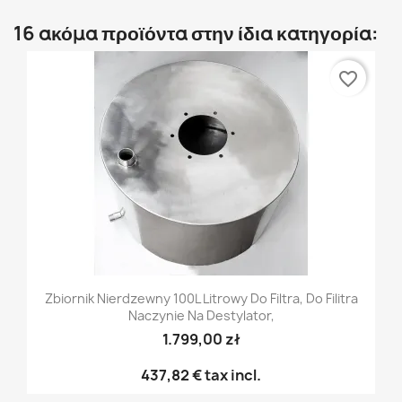
16 ακόμα προϊόντα στην ίδια κατηγορία:
favorite_border
Zbiornik Nierdzewny 100L Litrowy Do Filtra, Do Filitra
Naczynie Na Destylator,
1.799,00 zł
437,82 €
tax incl.