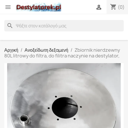
shopping_cart


(0)
search
Αρχική
Ανοξείδωτη δεξαμενή
Zbiornik nierdzewny
80L litrowy do filtra, do filitra naczynie na destylator,