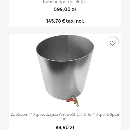
Kwasoodporne, Bojler
599,00 zł
145,78 €
tax incl.
favorite_border
Δεξαμενή Φίλτρου, Δοχείο Απόσταξης Για Το Φίλτρο, Βαρέλι
6L
89,90 zł