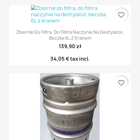
favorite_border
Zbiornik Do Filtra, Do Filitra Naczynie Na Destylator,
Beczka 6L Z Kranem
139,90 zł
34,05 €
tax incl.
favorite_border