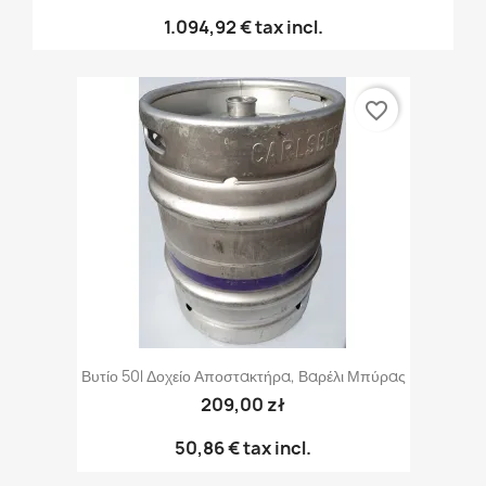
1.094,92 €
tax incl.
favorite_border
Βυτίο 50l Δοχείο Αποστακτήρα, Βαρέλι Μπύρας
209,00 zł
50,86 €
tax incl.