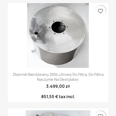
favorite_border
Zbiornik Nierdzewny 200L Litrowy Do Filtra, Do Filitra
Naczynie Na Destylator,
3.499,00 zł
851,55 €
tax incl.