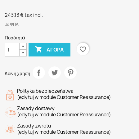
243,13 €
tax incl.
με ΦΠΑ
Ποσότητα

favorite_border
ΑΓΟΡΆ
Κοινή χρήση
Polityka bezpieczeństwa
(edytuj w module Customer Reassurance)
Zasady dostawy
(edytuj w module Customer Reassurance)
Zasady zwrotu
(edytuj w module Customer Reassurance)