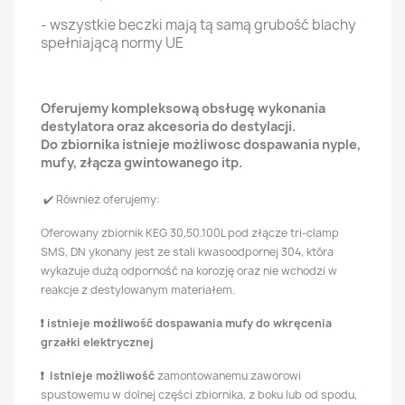
- wszystkie beczki mają tą samą grubość blachy
spełniającą normy UE
Oferujemy kompleksową obsługę wykonania
destylatora oraz akcesoria do destylacji.
Do zbiornika istnieje możliwosc dospawania nyple,
mufy, złącza gwintowanego itp.
✔️ Również oferujemy:
Oferowany zbiornik KEG 30,50.100L pod złącze tri-clamp
SMS, DN ykonany jest ze stali kwasoodpornej 304, która
wykazuje dużą odporność na korozję oraz nie wchodzi w
reakcje z destylowanym materiałem.
❗ istnieje
możliw
ość dospawania mufy do wkręcenia
grzałki elektrycznej
❗ Istnieje możliwość
zamontowanemu zaworowi
spustowemu w dolnej części zbiornika, z boku lub od spodu,