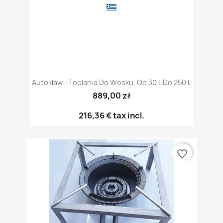
Autoklaw - Topiarka Do Wosku, Od 30 L Do 250 L
889,00 zł
216,36 €
tax incl.
favorite_border