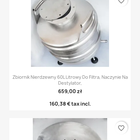
favorite_border
Zbiornik Nierdzewny 60L Litrowy Do Filtra, Naczynie Na
Destylator,
659,00 zł
160,38 €
tax incl.
favorite_border