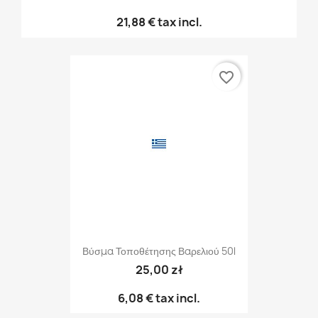
21,88 €
tax incl.
favorite_border
Βύσμα Τοποθέτησης Βαρελιού 50l
25,00 zł
6,08 €
tax incl.