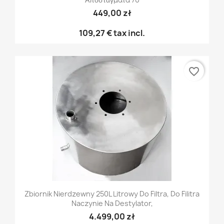
449,00 zł
109,27 €
tax incl.
favorite_border
Zbiornik Nierdzewny 250L Litrowy Do Filtra, Do Filitra
Naczynie Na Destylator,
4.499,00 zł