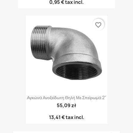
0,95 €
tax incl.
favorite_border
Αγκώνα Ανοξείδωτη Θηλή Με Σπείρωμα 2"
55,09 zł
13,41 €
tax incl.