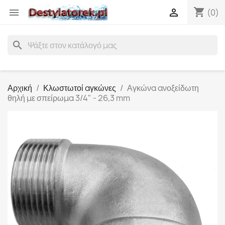
shopping_cart


(0)
search
Αρχική
Κλωστωτοί αγκώνες
Αγκώνα ανοξείδωτη
θηλή με σπείρωμα 3/4" - 26,3 mm