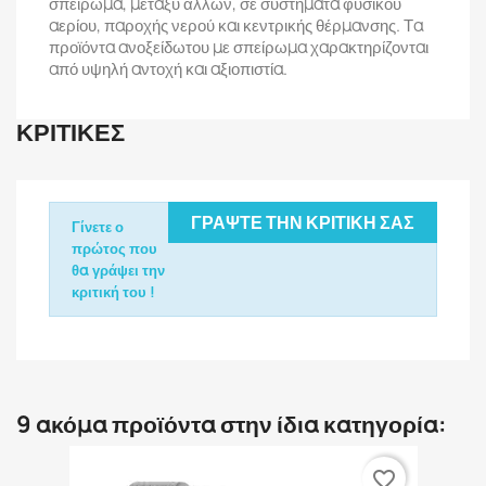
σπείρωμα, μεταξύ άλλων, σε συστήματα φυσικού
αερίου, παροχής νερού και κεντρικής θέρμανσης. Τα
προϊόντα ανοξείδωτου με σπείρωμα χαρακτηρίζονται
από υψηλή αντοχή και αξιοπιστία.
ΚΡΙΤΙΚΈΣ
ΓΡΆΨΤΕ ΤΗΝ ΚΡΙΤΙΚΉ ΣΑΣ
Γίνετε ο
πρώτος που
θα γράψει την
κριτική του !
9 ακόμα προϊόντα στην ίδια κατηγορία:
favorite_border