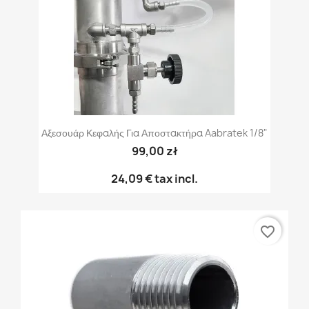
Αξεσουάρ Κεφαλής Για Αποστακτήρα Aabratek 1/8"
99,00 zł
24,09 €
tax incl.
favorite_border