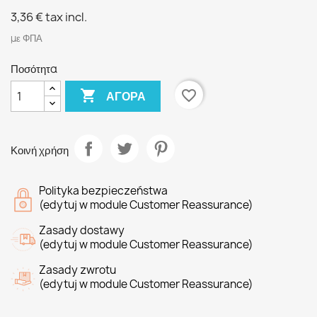
3,36 €
tax incl.
με ΦΠΑ
Ποσότητα

favorite_border
ΑΓΟΡΆ
Κοινή χρήση
Polityka bezpieczeństwa
(edytuj w module Customer Reassurance)
Zasady dostawy
(edytuj w module Customer Reassurance)
Zasady zwrotu
(edytuj w module Customer Reassurance)