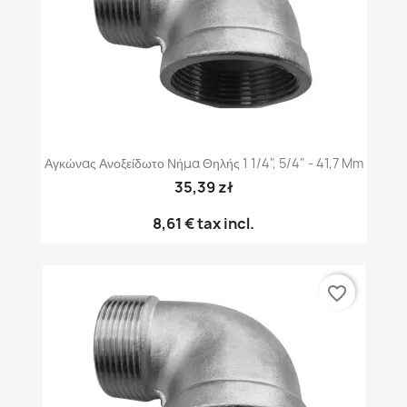
Αγκώνας Ανοξείδωτο Νήμα Θηλής 1 1/4", 5/4" - 41,7 Mm
35,39 zł
8,61 €
tax incl.
favorite_border