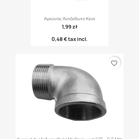
Αγκώνας Ανοξείδωτο Κενό
1,99 zł
0,48 €
tax incl.
favorite_border