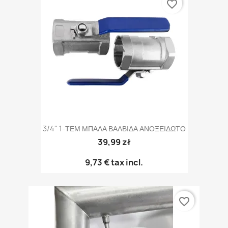
favorite_border
3/4" 1-ΤΕΜ ΜΠΑΛΑ ΒΑΛΒΙΔΑ ΑΝΟΞΕΙΔΩΤΟ
39,99 zł
9,73 €
tax incl.
favorite_border