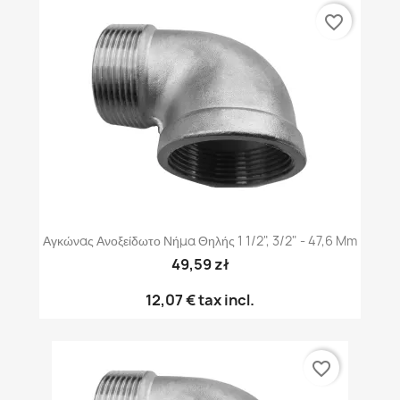
favorite_border
Αγκώνας Ανοξείδωτο Νήμα Θηλής 1 1/2", 3/2" - 47,6 Mm
49,59 zł
12,07 €
tax incl.
favorite_border