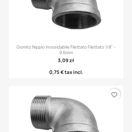
Gomito Nipplo Inossidabile Filettato Filettato 1/8" -
9.6mm
3,09 zł
0,75 €
tax incl.
favorite_border