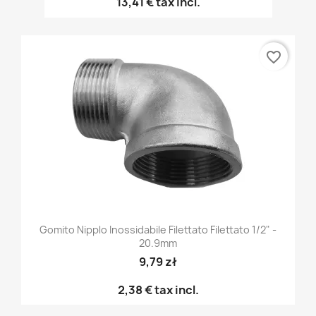
13,41 €
tax incl.
favorite_border
Gomito Nipplo Inossidabile Filettato Filettato 1/2" -
20.9mm
9,79 zł
2,38 €
tax incl.