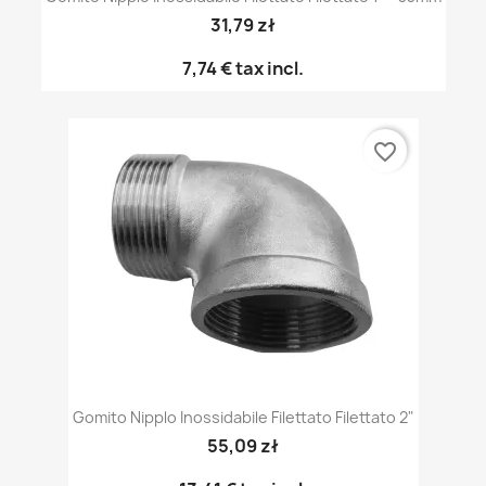
31,79 zł
7,74 €
tax incl.
favorite_border
Gomito Nipplo Inossidabile Filettato Filettato 2"
55,09 zł