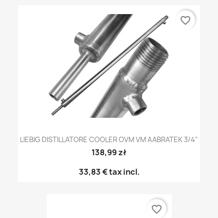
favorite_border
LIEBIG DISTILLATORE COOLER OVM VM AABRATEK 3/4"
138,99 zł
33,83 €
tax incl.
favorite_border