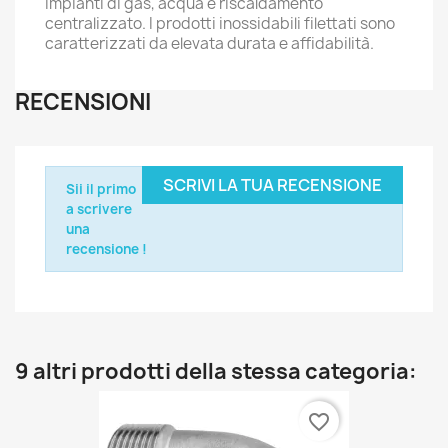
impianti di gas, acqua e riscaldamento
centralizzato. I prodotti inossidabili filettati sono
caratterizzati da elevata durata e affidabilità.
RECENSIONI
SCRIVI LA TUA RECENSIONE
Sii il primo
a scrivere
una
recensione !
9 altri prodotti della stessa categoria:
favorite_border