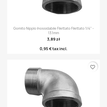
Gomito Nipplo Inossidabile Filettato Filettato 1/4" -
13.1mm
3,89 zł
0,95 €
tax incl.
favorite_border