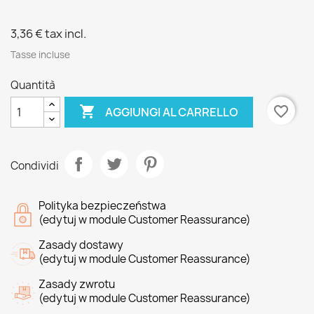
3,36 €
tax incl.
Tasse incluse
Quantità

favorite_border
AGGIUNGI AL CARRELLO
Condividi
Polityka bezpieczeństwa
(edytuj w module Customer Reassurance)
Zasady dostawy
(edytuj w module Customer Reassurance)
Zasady zwrotu
(edytuj w module Customer Reassurance)