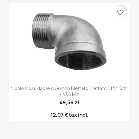
favorite_border
Nipplo Inossidabile A Gomito Filettato Filettato 1 1/2", 3/2"
- 47,6 Mm
49,59 zł
12,07 €
tax incl.