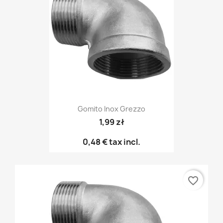
Gomito Inox Grezzo
1,99 zł
0,48 €
tax incl.
favorite_border