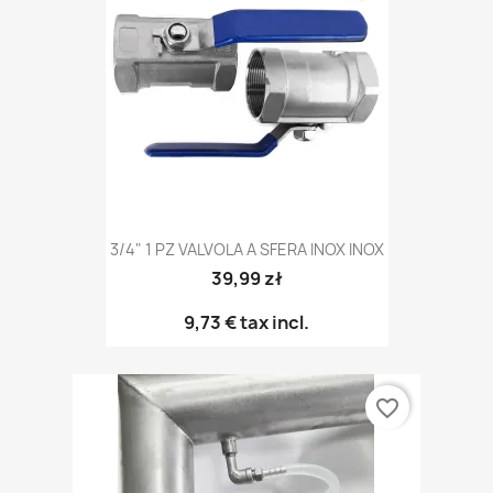
3/4" 1 PZ VALVOLA A SFERA INOX INOX
39,99 zł
9,73 €
tax incl.
favorite_border