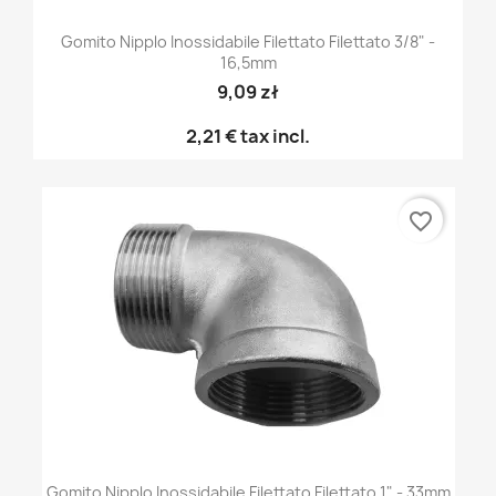
Gomito Nipplo Inossidabile Filettato Filettato 3/8" -
16,5mm
9,09 zł
2,21 €
tax incl.
favorite_border
Gomito Nipplo Inossidabile Filettato Filettato 1" - 33mm