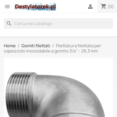
shopping_cart


(0)
search
Home
Gomiti filettati
Filettatura filettata per
capezzolo inossidabile a gomito 3/4" - 26,3 mm