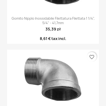
Gomito Nipplo Inossidabile Filettatura Filettata 1 1/4",
5/4" - 41,7mm
35,39 zł
8,61 €
tax incl.
favorite_border