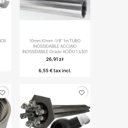
Anteprima

INOX
10mm X1mm -1/8" 1m TUBO
INOSSIDABILE ACCIAIO
INOSSIDABILE Grado ACIDO 1.4301
26,91 zł
6,55 €
tax incl.
vorite_border
favorite_border