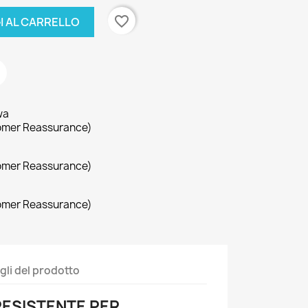
favorite_border
I AL CARRELLO
wa
omer Reassurance)
omer Reassurance)
omer Reassurance)
gli del prodotto
RESISTENTE PER