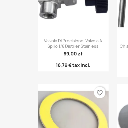
Anteprima

Valvola Di Precisione, Valvola A
Spillo 1/8 Distiller Stainless
Chia
69,00 zł
16,79 €
tax incl.
favorite_border