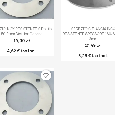
Anteprima
Anteprima


IZIO INOX RESISTENTE SIDIstills
SERBATOIO FLANGIA INO
50.9mm Distiller Coarse
RESISTENTE SPESSORE 160/
3mm
19,00 zł
21,49 zł
4,62 €
tax incl.
5,23 €
tax incl.
favorite_border