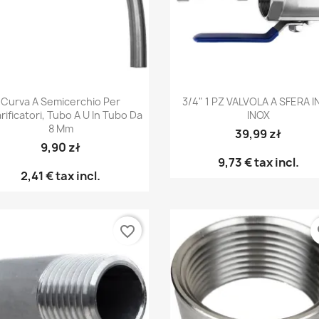
Anteprima
Anteprima


Curva A Semicerchio Per
3/4" 1 PZ VALVOLA A SFERA 
rificatori, Tubo A U In Tubo Da
INOX
8 Mm
39,99 zł
9,90 zł
9,73 €
tax incl.
2,41 €
tax incl.
favorite_border
fa