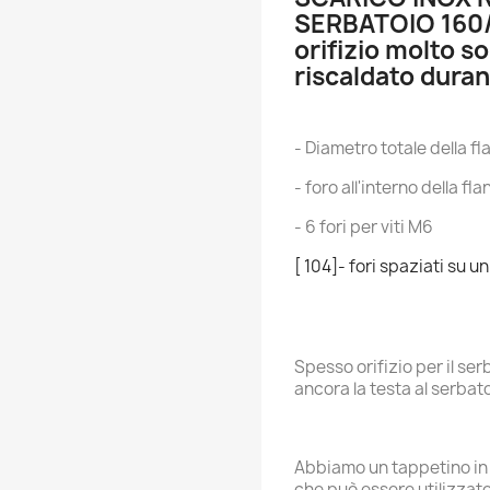
SERBATOIO 16
orifizio molto so
riscaldato durant
- Diametro totale della 
- foro all'interno della f
- 6 fori per viti M6
[ 104]- fori spaziati su 
Spesso orifizio per il se
ancora la testa al serbato
Abbiamo un tappetino in s
che può essere utilizzat