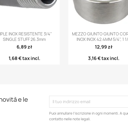
Anteprima
Anteprima


IPLE INOX RESISTENTE 3/4"
MEZZO GIUNTO GIUNTO COR
SINGLE STUFF 26.3mm
INOX INOX 42.4MM 5/4", 1 1
6,89 zł
12,99 zł
1,68 €
tax incl.
3,16 €
tax incl.
novità e le
Puoi annullare l'iscrizione in ogni momenti. A qu
contatto nelle note legali.