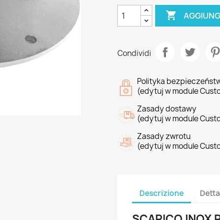

AGGIUNG
Condividi
Polityka bezpieczeńst
(edytuj w module Cust
Zasady dostawy
(edytuj w module Cust
Zasady zwrotu
(edytuj w module Cust
Descrizione
Detta
SCARICO INOX 