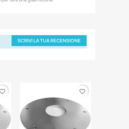
SCRIVI LA TUA RECENSIONE
vorite_border
favorite_border