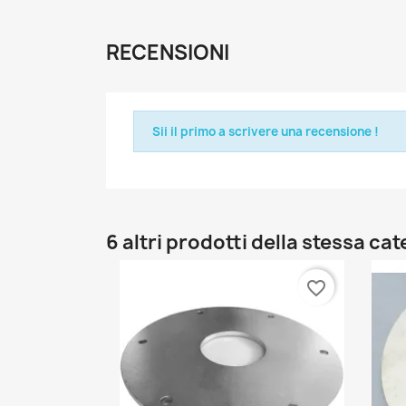
RECENSIONI
Sii il primo a scrivere una recensione !
6 altri prodotti della stessa ca
favorite_border