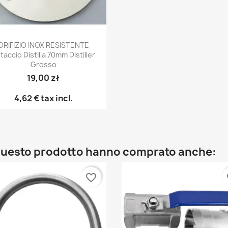
Anteprima

ORIFIZIO INOX RESISTENTE
taccio Distilla 70mm Distiller
Grosso
19,00 zł
4,62 €
tax incl.
o questo prodotto hanno comprato anche:
favorite_border
fa