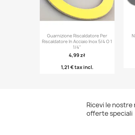
Anteprima

Guarnizione Riscaldatore Per
N
Riscaldatore In Acciaio Inox 5/4 O 1
1/4"
4,99 zł
1,21 €
tax incl.
Ricevi le nostre 
offerte speciali