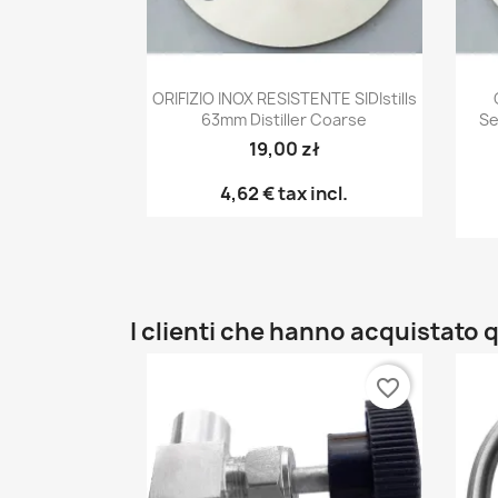
Anteprima

ORIFIZIO INOX RESISTENTE SIDIstills
63mm Distiller Coarse
Se
19,00 zł
4,62 €
tax incl.
I clienti che hanno acquistat
favorite_border