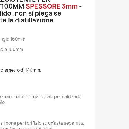
0/100MM
SPESSORE 3mm
-
lido, non si piega se
e la distillazione.
flangia 160mm
langia 100mm
un diametro di 140mm.
rbatoio, non si piega, ideale per saldando
io.
ilicone per l'orifizio su un'asta separata,
o per fare una guarnizione.