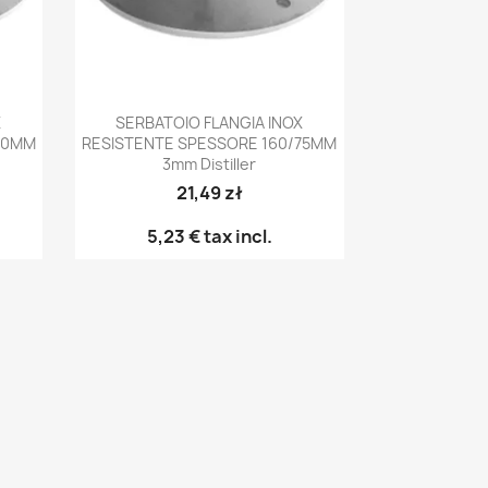
Anteprima

X
SERBATOIO FLANGIA INOX
60MM
RESISTENTE SPESSORE 160/75MM
3mm Distiller
21,49 zł
5,23 €
tax incl.