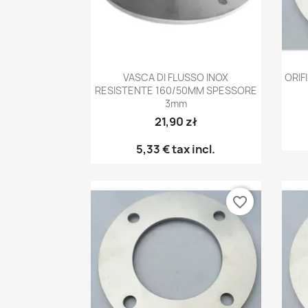
Anteprima

VASCA DI FLUSSO INOX
ORIF
RESISTENTE 160/50MM SPESSORE
3mm
21,90 zł
5,33 €
tax incl.
favorite_border