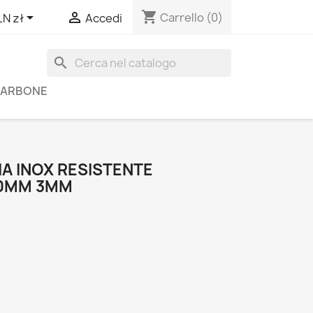
shopping_cart


Carrello
(0)
LN zł
Accedi
search
 CARBONE
A INOX RESISTENTE
00MM 3MM