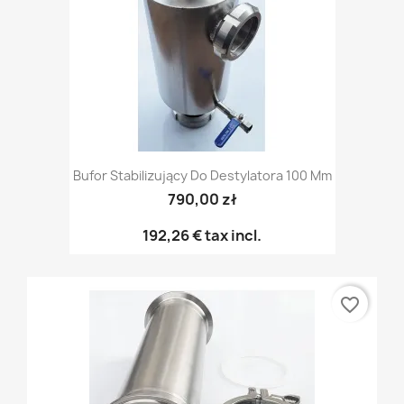
Bufor Stabilizujący Do Destylatora 100 Mm
790,00 zł
192,26 €
tax incl.
favorite_border