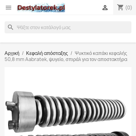
shopping_cart


(0)
search
Αρχική
Κεφαλή απόσταξης
Ψυκτικό καπάκι κεφαλής
50,8 mm Aabratek, ψυγείο, σπιράλ για τον αποστακτήρα