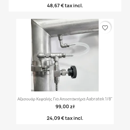
48,67 €
tax incl.
favorite_border
Αξεσουάρ Κεφαλής Για Αποστακτήρα Aabratek 1/8"
99,00 zł
24,09 €
tax incl.