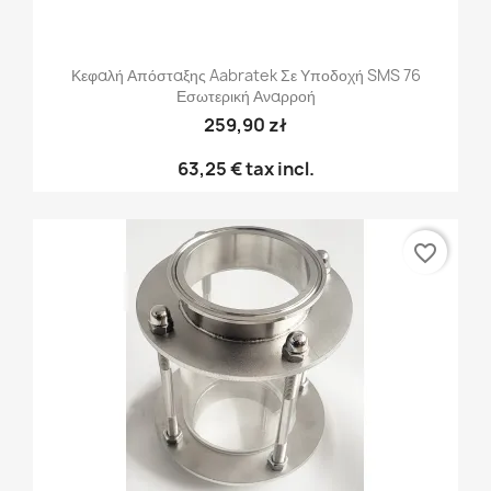
Κεφαλή Απόσταξης Aabratek Σε Υποδοχή SMS 76
Εσωτερική Αναρροή
259,90 zł
63,25 €
tax incl.
favorite_border