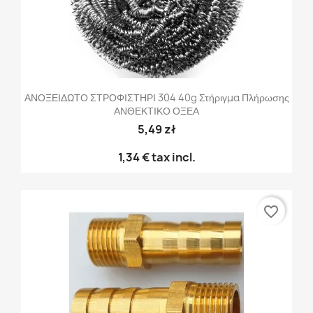
ΑΝΟΞΕΙΔΩΤΟ ΣΤΡΟΦΙΣΤΗΡΙ 304 40g Στήριγμα Πλήρωσης
ΑΝΘΕΚΤΙΚΟ ΟΞΕΑ
5,49 zł
1,34 €
tax incl.
favorite_border