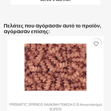
Πελάτες που αγόρασαν αυτό το προϊόν,
αγόρασαν επίσης:
favorite_border
PRISMATIC SPRINGS ΧΑΛΚΙΝΗ ΓΕΜΙΣΗ 0,5l Αποστακτήρα
SUPER!