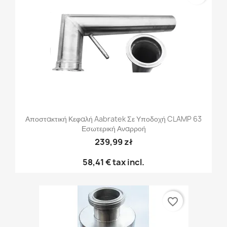
Αποστακτική Κεφαλή Aabratek Σε Υποδοχή CLAMP 63
Εσωτερική Αναρροή
239,99 zł
58,41 €
tax incl.
favorite_border