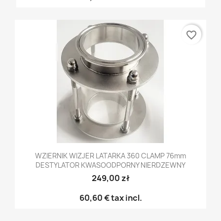
favorite_border
WZIERNIK WIZJER LATARKA 360 CLAMP 76mm
DESTYLATOR KWASOODPORNY NIERDZEWNY
249,00 zł
60,60 €
tax incl.