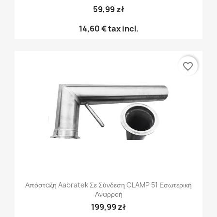
59,99 zł
14,60 €
tax incl.
favorite_border
Απόσταξη Aabratek Σε Σύνδεση CLAMP 51 Εσωτερική
Αναρροή
199,99 zł