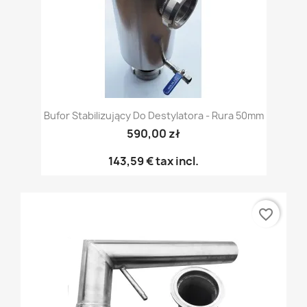
Bufor Stabilizujący Do Destylatora - Rura 50mm
590,00 zł
143,59 €
tax incl.
favorite_border