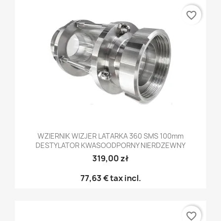
favorite_border
WZIERNIK WIZJER LATARKA 360 SMS 100mm
DESTYLATOR KWASOODPORNY NIERDZEWNY
319,00 zł
77,63 €
tax incl.
favorite_border