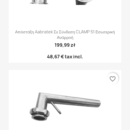
Απόσταξη Aabratek Σε Σύνδεση CLAMP 51 Εσωτερική
Αναρροή
199,99 zł
48,67 €
tax incl.
favorite_border