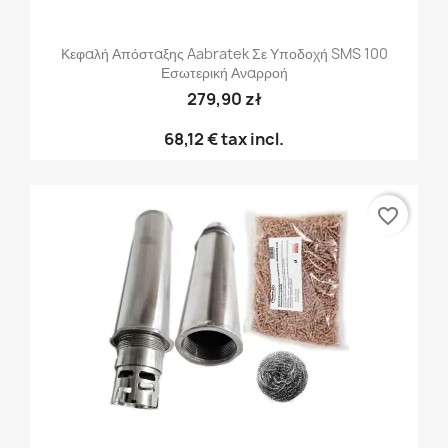
Κεφαλή Απόσταξης Aabratek Σε Υποδοχή SMS 100
Εσωτερική Αναρροή
279,90 zł
68,12 €
tax incl.
favorite_border