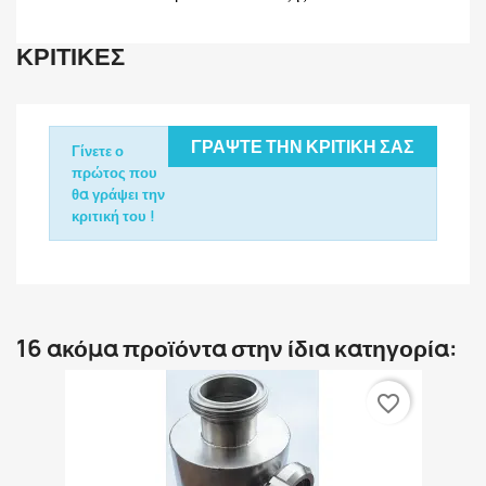
ΚΡΙΤΙΚΈΣ
ΓΡΆΨΤΕ ΤΗΝ ΚΡΙΤΙΚΉ ΣΑΣ
Γίνετε ο
πρώτος που
θα γράψει την
κριτική του !
16 ακόμα προϊόντα στην ίδια κατηγορία:
favorite_border