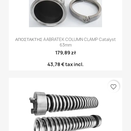
ΑΠΟΣΤΑΚΤΗΣ AABRATEK COLUMN CLAMP Catalyst
63mm
179,89 zł
43,78 €
tax incl.
favorite_border