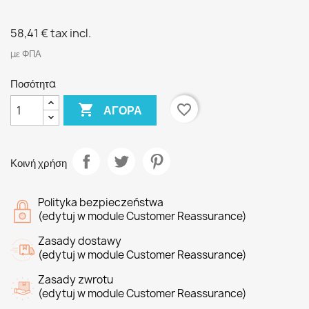
58,41 €
tax incl.
με ΦΠΑ
Ποσότητα

favorite_border
ΑΓΟΡΆ
Κοινή χρήση
Polityka bezpieczeństwa
(edytuj w module Customer Reassurance)
Zasady dostawy
(edytuj w module Customer Reassurance)
Zasady zwrotu
(edytuj w module Customer Reassurance)