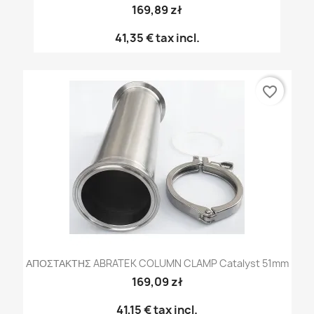
169,89 zł
41,35 €
tax incl.
favorite_border
ΑΠΟΣΤΑΚΤΗΣ ABRATEK COLUMN CLAMP Catalyst 51mm
169,09 zł
41,15 €
tax incl.