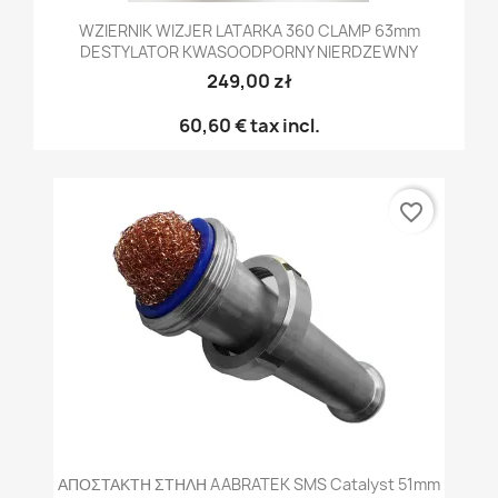
WZIERNIK WIZJER LATARKA 360 CLAMP 63mm
DESTYLATOR KWASOODPORNY NIERDZEWNY
249,00 zł
60,60 €
tax incl.
favorite_border
ΑΠΟΣΤΑΚΤΗ ΣΤΗΛΗ AABRATEK SMS Catalyst 51mm