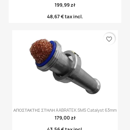
199,99 zł
48,67 €
tax incl.
favorite_border
ΑΠΟΣΤΑΚΤΗΣ ΣΤΗΛΗ AABRATEK SMS Catalyst 63mm
179,00 zł
43,56 €
tax incl.