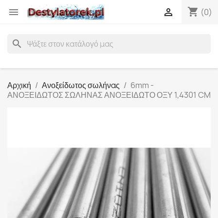
shopping_cart


(0)
search
Αρχική
Ανοξείδωτος σωλήνας
6mm -
ΑΝΟΞΕΙΔΩΤΟΣ ΣΩΛΗΝΑΣ ΑΝΟΞΕΙΔΩΤΟ ΟΞΥ 1,4301 CM