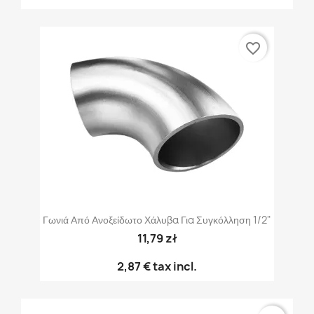
favorite_border
Γωνιά Από Ανοξείδωτο Χάλυβα Για Συγκόλληση 1/2"
11,79 zł
2,87 €
tax incl.