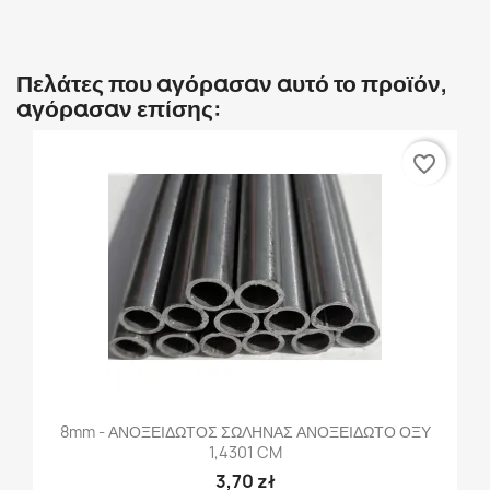
Πελάτες που αγόρασαν αυτό το προϊόν,
αγόρασαν επίσης:
favorite_border
8mm - ΑΝΟΞΕΙΔΩΤΟΣ ΣΩΛΗΝΑΣ ΑΝΟΞΕΙΔΩΤΟ ΟΞΥ
1,4301 CM
3,70 zł