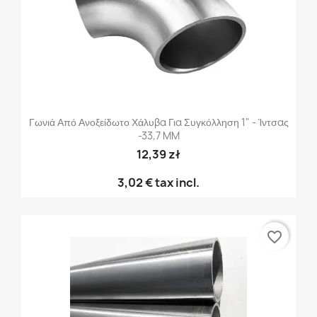
Γωνιά Από Ανοξείδωτο Χάλυβα Για Συγκόλληση 1" - Ίντσας
-33,7 MM
12,39 zł
3,02 €
tax incl.
favorite_border