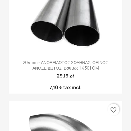
204mm - ΑΝΟΞΕΙΔΩΤΟΣ ΣΩΛΗΝΑΣ, ΟΞΙΝΟΣ
ΑΝΟΞΕΙΔΩΤΟΣ, Βαθμός 1,4301 CM
29,19 zł
7,10 €
tax incl.
favorite_border