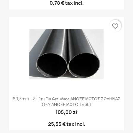
0,78 €
tax incl.
favorite_border
60,3mm - 2" -1m Γυαλισμένος ΑΝΟΞΕΙΔΩΤΟΣ ΣΩΛΗΝΑΣ
ΟΞΥ ΑΝΟΞΕΙΔΩΤΟ 1.4301
105,00 zł
25,55 €
tax incl.