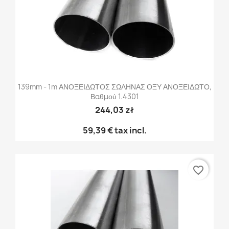
139mm - 1m ΑΝΟΞΕΙΔΩΤΟΣ ΣΩΛΗΝΑΣ ΟΞΥ ΑΝΟΞΕΙΔΩΤΟ,
Βαθμού 1.4301
244,03 zł
59,39 €
tax incl.
favorite_border