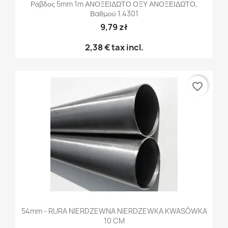
Ράβδος 5mm 1m ΑΝΟΞΕΙΔΩΤΟ ΟΞΥ ΑΝΟΞΕΙΔΩΤΟ,
Βαθμού 1.4301
9,79 zł
2,38 €
tax incl.
favorite_border
54mm - RURA NIERDZEWNA NIERDZEWKA KWASÓWKA
10 CM