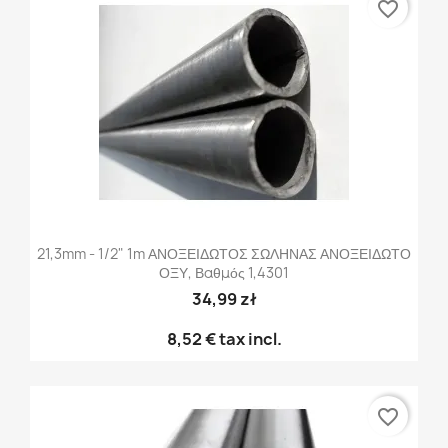
favorite_border
21,3mm - 1/2" 1m ΑΝΟΞΕΙΔΩΤΟΣ ΣΩΛΗΝΑΣ ΑΝΟΞΕΙΔΩΤΟ
ΟΞΥ, Βαθμός 1,4301
34,99 zł
8,52 €
tax incl.
favorite_border