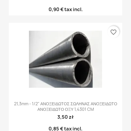
0,90 €
tax incl.
favorite_border
21,3mm - 1/2" ΑΝΟΞΕΙΔΩΤΟΣ ΣΩΛΗΝΑΣ ΑΝΟΞΕΙΔΩΤΟ
ΑΝΟΞΕΙΔΩΤΟ ΟΞΥ 1,4301 CM
3,50 zł
0,85 €
tax incl.