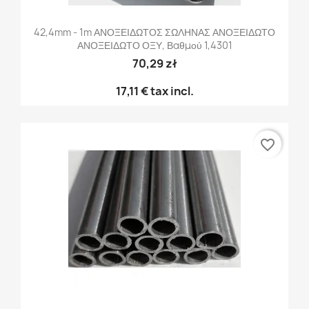
42,4mm - 1m ΑΝΟΞΕΙΔΩΤΟΣ ΣΩΛΗΝΑΣ ΑΝΟΞΕΙΔΩΤΟ
ΑΝΟΞΕΙΔΩΤΟ ΟΞΥ, Βαθμού 1,4301
70,29 zł
17,11 €
tax incl.
favorite_border