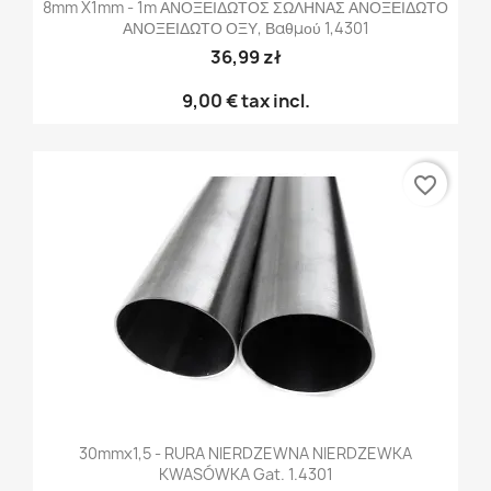
8mm X1mm - 1m ΑΝΟΞΕΙΔΩΤΟΣ ΣΩΛΗΝΑΣ ΑΝΟΞΕΙΔΩΤΟ
ΑΝΟΞΕΙΔΩΤΟ ΟΞΥ, Βαθμού 1,4301
36,99 zł
9,00 €
tax incl.
favorite_border
30mmx1,5 - RURA NIERDZEWNA NIERDZEWKA
KWASÓWKA Gat. 1.4301