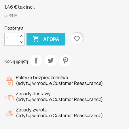
1,46 €
tax incl.
με ΦΠΑ
Ποσότητα

favorite_border
ΑΓΟΡΆ
Κοινή χρήση
Polityka bezpieczeństwa
(edytuj w module Customer Reassurance)
Zasady dostawy
(edytuj w module Customer Reassurance)
Zasady zwrotu
(edytuj w module Customer Reassurance)