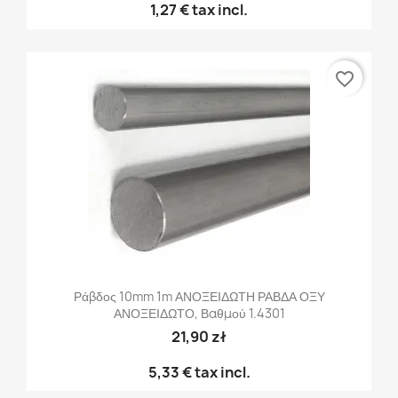
1,27 €
tax incl.
favorite_border
Ράβδος 10mm 1m ΑΝΟΞΕΙΔΩΤΗ ΡΑΒΔΑ ΟΞΥ
ΑΝΟΞΕΙΔΩΤΟ, Βαθμού 1.4301
21,90 zł
5,33 €
tax incl.