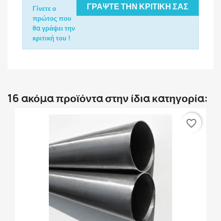
ΓΡΆΨΤΕ ΤΗΝ ΚΡΙΤΙΚΉ ΣΑΣ
Γίνετε ο
πρώτος που
θα γράψει την
κριτική του !
16 ακόμα προϊόντα στην ίδια κατηγορία:
favorite_border