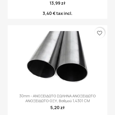
13,99 zł
3,40 €
tax incl.
favorite_border
30mm - ΑΝΟΞΕΙΔΩΤΟ ΣΩΛΗΝΑ ΑΝΟΞΕΙΔΩΤΟ
ΑΝΟΞΕΙΔΩΤΟ ΟΞΥ, Βαθμού 1,4301 CM
5,20 zł