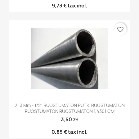
9,73 €
tax incl.
favorite_border
21,3 Mm - 1/2" RUOSTUMATON PUTKI RUOSTUMATON
RUOSTUMATON RUOSTUMATON 1,4301 CM
3,50 zł
0,85 €
tax incl.