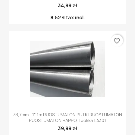
34,99 zł
8,52 €
tax incl.
favorite_border
33,7mm - 1" 1m RUOSTUMATON PUTKI RUOSTUMATON
RUOSTUMATON HAPPO, Luokka 1.4301
39,99 zł