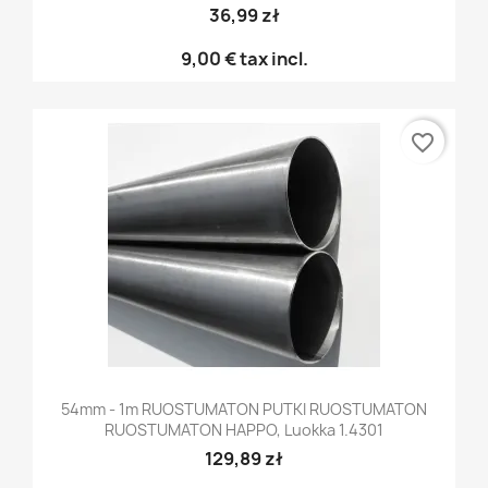
36,99 zł
9,00 €
tax incl.
favorite_border
54mm - 1m RUOSTUMATON PUTKI RUOSTUMATON
RUOSTUMATON HAPPO, Luokka 1.4301
129,89 zł