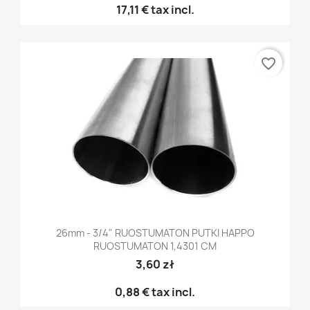
17,11 €
tax incl.
favorite_border
26mm - 3/4" RUOSTUMATON PUTKI HAPPO
RUOSTUMATON 1,4301 CM
3,60 zł
0,88 €
tax incl.