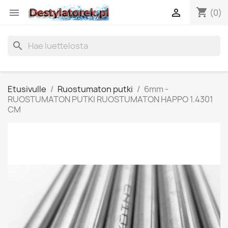
shopping_cart


(0)
search
Etusivulle
Ruostumaton putki
6mm -
RUOSTUMATON PUTKI RUOSTUMATON HAPPO 1.4301
CM