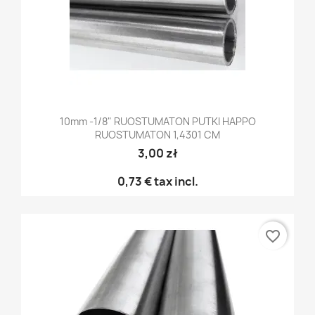
10mm -1/8" RUOSTUMATON PUTKI HAPPO
RUOSTUMATON 1,4301 CM
3,00 zł
0,73 €
tax incl.
favorite_border