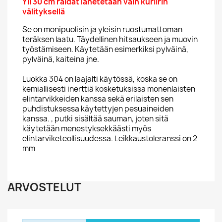
Yli 30 cm raidat lähetetään vain kuriirin
välityksellä
Se on monipuolisin ja yleisin ruostumattoman
teräksen laatu. Täydellinen hitsaukseen ja muovin
työstämiseen. Käytetään esimerkiksi pylväinä,
pylväinä, kaiteina jne.
Luokka 304 on laajalti käytössä, koska se on
kemiallisesti inerttiä kosketuksissa monenlaisten
elintarvikkeiden kanssa sekä erilaisten sen
puhdistuksessa käytettyjen pesuaineiden
kanssa. , putki sisältää sauman, joten sitä
käytetään menestyksekkäästi myös
elintarviketeollisuudessa. Leikkaustoleranssi on 2
mm
ARVOSTELUT