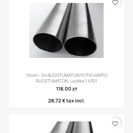
favorite_border
70mm - 1m RUOSTUMATON PUTKI HAPPO
RUOSTUMATON, Luokka 1.4301
118,00 zł
28,72 €
tax incl.
favorite_border