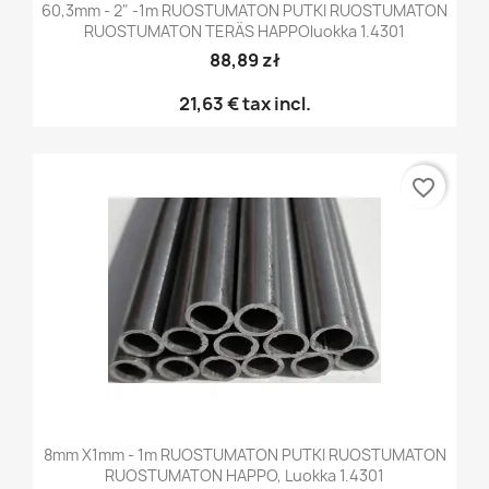
60,3mm - 2" -1m RUOSTUMATON PUTKI RUOSTUMATON
RUOSTUMATON TERÄS HAPPOluokka 1.4301
88,89 zł
21,63 €
tax incl.
favorite_border
8mm X1mm - 1m RUOSTUMATON PUTKI RUOSTUMATON
RUOSTUMATON HAPPO, Luokka 1.4301