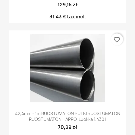
129,15 zł
31,43 €
tax incl.
favorite_border
42,4mm - 1m RUOSTUMATON PUTKI RUOSTUMATON
RUOSTUMATON HAPPO, Luokka 1.4301
70,29 zł