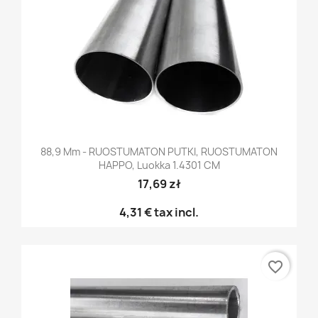
88,9 Mm - RUOSTUMATON PUTKI, RUOSTUMATON
HAPPO, Luokka 1.4301 CM
17,69 zł
4,31 €
tax incl.
favorite_border