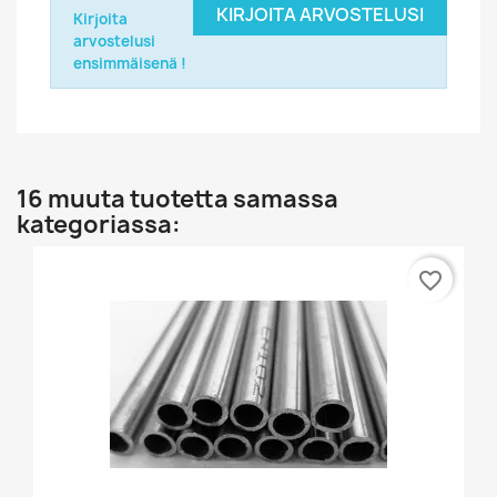
KIRJOITA ARVOSTELUSI
Kirjoita
arvostelusi
ensimmäisenä !
16 muuta tuotetta samassa
kategoriassa:
favorite_border