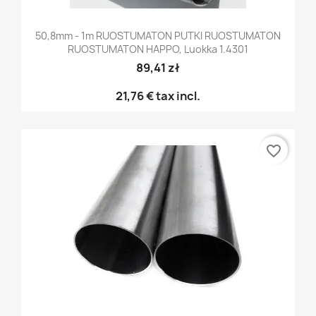
50,8mm - 1m RUOSTUMATON PUTKI RUOSTUMATON
RUOSTUMATON HAPPO, Luokka 1.4301
89,41 zł
21,76 €
tax incl.
favorite_border