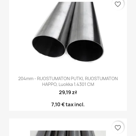
favorite_border
204mm - RUOSTUMATON PUTKI, RUOSTUMATON
HAPPO, Luokka 1.4301 CM
29,19 zł
7,10 €
tax incl.
favorite_border