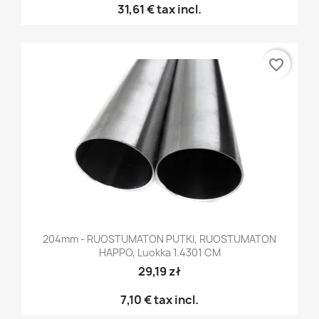
31,61 €
tax incl.
favorite_border
204mm - RUOSTUMATON PUTKI, RUOSTUMATON
HAPPO, Luokka 1.4301 CM
29,19 zł
7,10 €
tax incl.