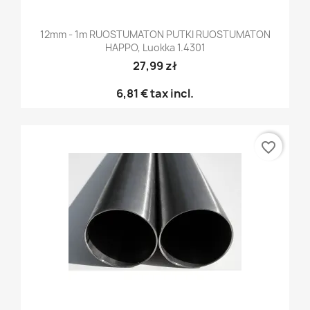
12mm - 1m RUOSTUMATON PUTKI RUOSTUMATON
HAPPO, Luokka 1.4301
27,99 zł
6,81 €
tax incl.
favorite_border