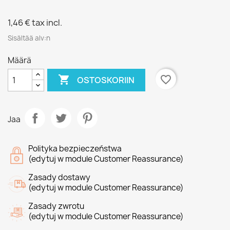
1,46 €
tax incl.
Sisältää alv:n
Määrä

favorite_border
OSTOSKORIIN
Jaa
Polityka bezpieczeństwa
(edytuj w module Customer Reassurance)
Zasady dostawy
(edytuj w module Customer Reassurance)
Zasady zwrotu
(edytuj w module Customer Reassurance)