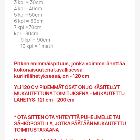
3 kpl = 30cm
4 kpl =40cm
5 kpl =50cm
6 kpl = 60cm
7 kpl =70cm
kpl =80cm
9 kpl = 90cm
10 kpl = 1 metri
Pitken enimmäispituus, jonka voimme lähettää
kokonaisuutena tavallisessa
kuriirilähetyksessä, on - 120 cm
YLI 120 CM PIDEMMÄT OSAT ON JO KÄSITELLYT
MUKAUTETTUNA TOIMITUKSENA – MUKAUTETTU
LÄHETYS: 121 cm – 200 cm
* OTA SITTEN OTA YHTEYTTÄ PUHELIMELLE TAI
SÄHKÖPOSTILLA, JOTKA PÄÄTÄÄN MUKAUTETTU
TOIMITUSTARAANA