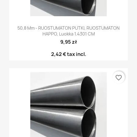
50,8 Mm - RUOSTUMATON PUTKI, RUOSTUMATON
HAPPO, Luokka 1.4301 CM
9,95 zł
2,42 €
tax incl.
favorite_border