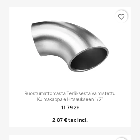
favorite_border
Ruostumattomasta Teräksestä Valmistettu
Kulmakappale Hitsaukseen 1/2"
11,79 zł
2,87 €
tax incl.