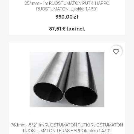
254mm - 1m RUOSTUMATON PUTKI HAPPO
RUOSTUMATON, Luokka 1.4301
360,00 zł
87,61 €
tax incl.
favorite_border
76,1mm - 5/2" 1m RUOSTUMATON PUTKI RUOSTUMATON
RUOSTUMATON TERÄS HAPPOluokka 1.4301