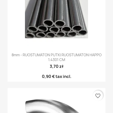
8mm - RUOSTUMATON PUTKI RUOSTUMATON HAPPO
1.4301 CM
3,70 zł
0,90 €
tax incl.
favorite_border