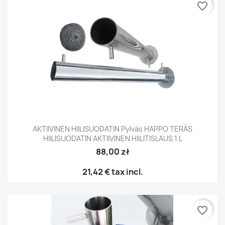
favorite_border
AKTIIVINEN HIILISUODATIN Pylväs HAPPO TERÄS
HIILISUODATIN AKTIIVINEN HIILITISLAUS 1 L
88,00 zł
21,42 €
tax incl.
favorite_border