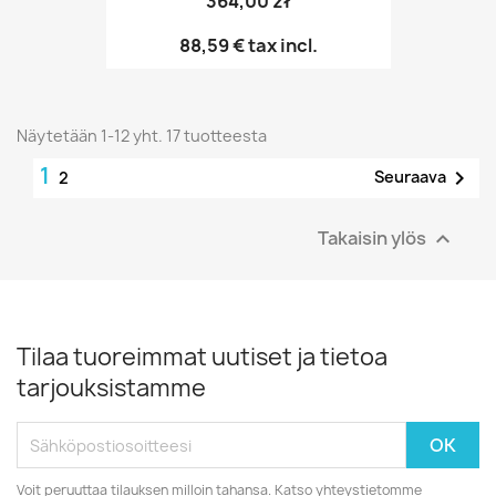
364,00 zł
88,59 €
tax incl.
Näytetään 1-12 yht. 17 tuotteesta
1

Seuraava
2
Takaisin ylös

Tilaa tuoreimmat uutiset ja tietoa
tarjouksistamme
Voit peruuttaa tilauksen milloin tahansa. Katso yhteystietomme