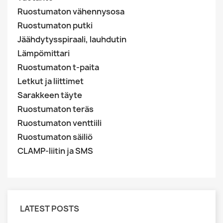
Ruostumaton vähennysosa
Ruostumaton putki
Jäähdytysspiraali, lauhdutin
Lämpömittari
Ruostumaton t-paita
Letkut ja liittimet
Sarakkeen täyte
Ruostumaton teräs
Ruostumaton venttiili
Ruostumaton säiliö
CLAMP-liitin ja SMS
LATEST POSTS