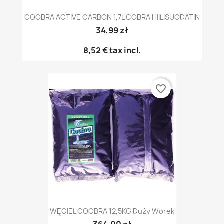
COOBRA ACTIVE CARBON 1,7L COBRA HIILISUODATIN
34,99 zł
8,52 €
tax incl.
favorite_border
WĘGIEL COOBRA 12,5KG Duży Worek