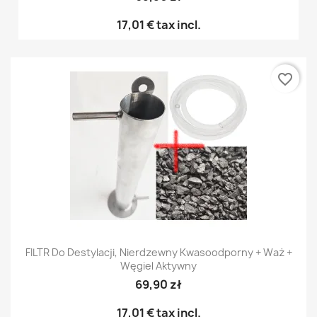
17,01 €
tax incl.
favorite_border
FILTR Do Destylacji, Nierdzewny Kwasoodporny + Waż +
Węgiel Aktywny
69,90 zł
17,01 €
tax incl.