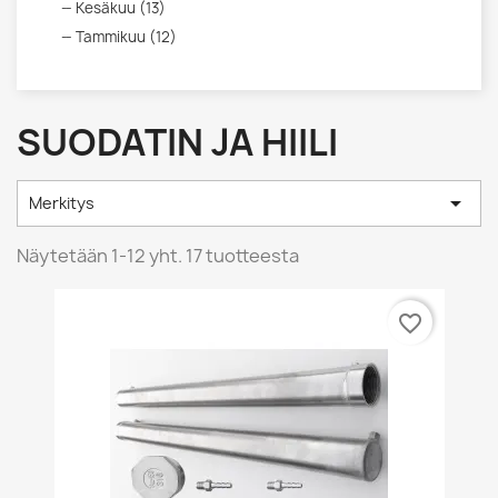
Kesäkuu (13)
Tammikuu (12)
SUODATIN JA HIILI

Merkitys
Näytetään 1-12 yht. 17 tuotteesta
favorite_border