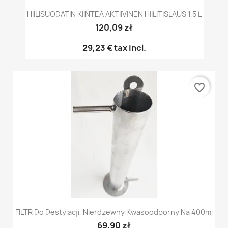
HIILISUODATIN KIINTEÄ AKTIIVINEN HIILITISLAUS 1,5 L
120,09 zł
29,23 €
tax incl.
favorite_border
FILTR Do Destylacji, Nierdzewny Kwasoodporny Na 400ml
69,90 zł