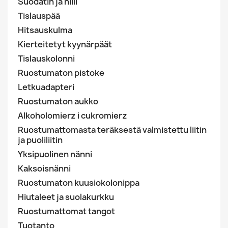
Suodatin ja hiili
Tislauspää
Hitsauskulma
Kierteitetyt kyynärpäät
Tislauskolonni
Ruostumaton pistoke
Letkuadapteri
Ruostumaton aukko
Alkoholomierz i cukromierz
Ruostumattomasta teräksestä valmistettu liitin
ja puoliliitin
Yksipuolinen nänni
Kaksoisnänni
Ruostumaton kuusiokolonippa
Hiutaleet ja suolakurkku
Ruostumattomat tangot
Tuotanto