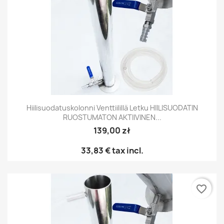
Hiilisuodatuskolonni Venttiilillä Letku HIILISUODATIN
RUOSTUMATON AKTIIVINEN...
139,00 zł
33,83 €
tax incl.
favorite_border