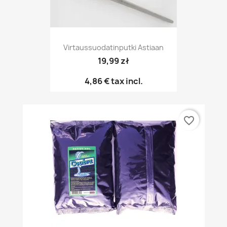
Virtaussuodatinputki Astiaan
19,99 zł
4,86 €
tax incl.
favorite_border