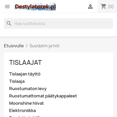
shopping_cart


(0)
search
Etusivulle
Suodatin ja hiili
TISLAAJAT
Tislaajan täyttö
Tislaaja
Ruostumaton levy
Ruostumattomat päätykappaleet
Moonshine hiivat
Elektroniikka