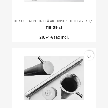
HIILISUODATIN KIINTEÄ AKTIIVINEN HIILITISLAUS 1,5 L
118,09 zł
28,74 €
tax incl.
favorite_border