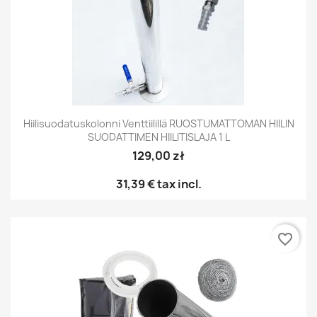
Hiilisuodatuskolonni Venttiilillä RUOSTUMATTOMAN HIILIN
SUODATTIMEN HIILITISLAJA 1 L
129,00 zł
31,39 €
tax incl.
favorite_border