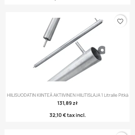
favorite_border
HIILISUODATIN KIINTEÄ AKTIIVINEN HIILITISLAJA 1 Litralle Pitkä
131,89 zł
32,10 €
tax incl.