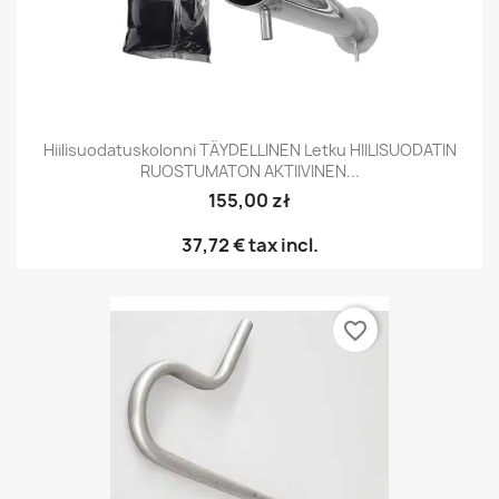
Hiilisuodatuskolonni TÄYDELLINEN Letku HIILISUODATIN
RUOSTUMATON AKTIIVINEN...
155,00 zł
37,72 €
tax incl.
favorite_border