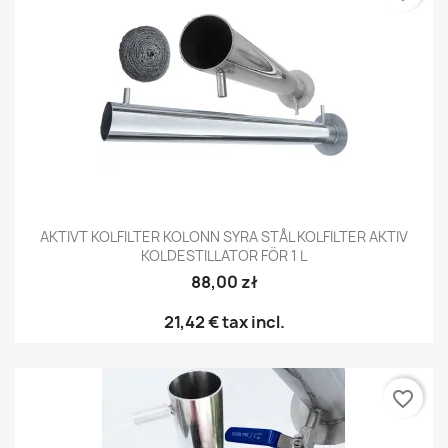
AKTIVT KOLFILTER KOLONN SYRA STÅL KOLFILTER AKTIV
KOLDESTILLATOR FÖR 1 L
88,00 zł
21,42 €
tax incl.
favorite_border