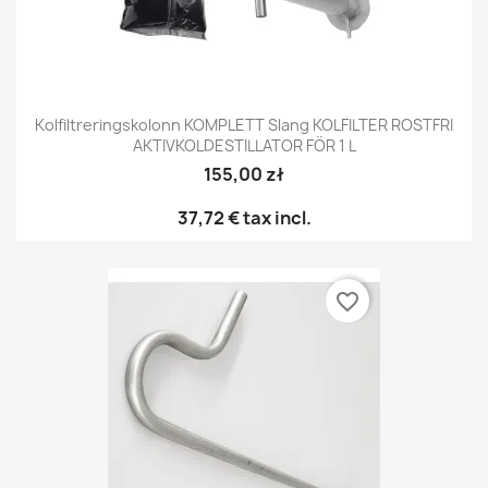
Kolfiltreringskolonn KOMPLETT Slang KOLFILTER ROSTFRI
AKTIVKOLDESTILLATOR FÖR 1 L
155,00 zł
37,72 €
tax incl.
favorite_border