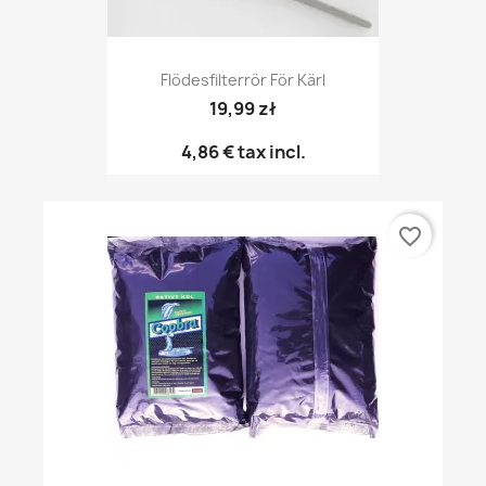
Flödesfilterrör För Kärl
19,99 zł
4,86 €
tax incl.
favorite_border