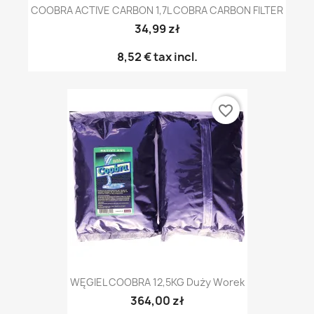
COOBRA ACTIVE CARBON 1,7L COBRA CARBON FILTER
34,99 zł
8,52 €
tax incl.
favorite_border
WĘGIEL COOBRA 12,5KG Duży Worek
364,00 zł