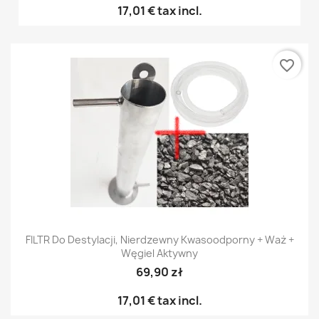
17,01 €
tax incl.
favorite_border
FILTR Do Destylacji, Nierdzewny Kwasoodporny + Waż +
Węgiel Aktywny
69,90 zł
17,01 €
tax incl.