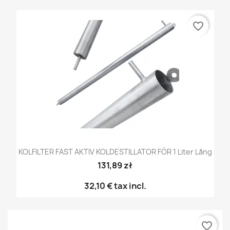
favorite_border
KOLFILTER FAST AKTIV KOLDESTILLATOR FÖR 1 Liter Lång
131,89 zł
32,10 €
tax incl.
favorite_border