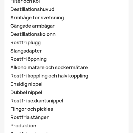
Filter och kol
Destillationshuvud
Armbåge för svetsning
Gängade armbågar
Destillationskolonn
Rostfri plugg
Slangadapter
Rostfri öppning
Alkoholmätare och sockermätare
Rostfri koppling och halv koppling
Ensidig nippel
Dubbel nippel
Rostfri sexkantsnippel
Flingor och pickles
Rostfria stänger
Produktion