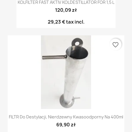
KOLFILTER FAST AKTIV KOLDESTILLATOR FÖR 1,5 L
120,09 zł
29,23 €
tax incl.
favorite_border
FILTR Do Destylacji, Nierdzewny Kwasoodporny Na 400ml
69,90 zł