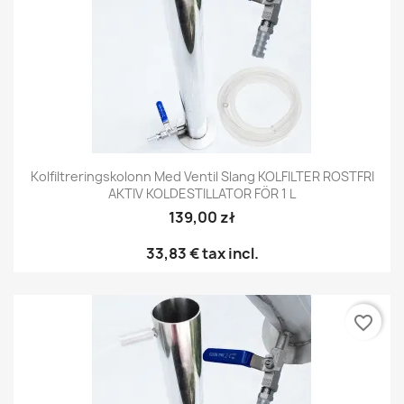
Kolfiltreringskolonn Med Ventil Slang KOLFILTER ROSTFRI
AKTIV KOLDESTILLATOR FÖR 1 L
139,00 zł
33,83 €
tax incl.
favorite_border