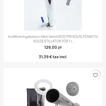
Kolfiltreringskolonn Med Ventil ROSTFRI KOLFILTERAKTIV
KOLDESTILLATOR FÖR 1 L
129,00 zł
31,39 €
tax incl.
favorite_border