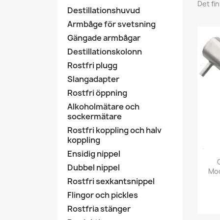
Det fi
Destillationshuvud
Armbåge för svetsning
Gängade armbågar
Destillationskolonn
Rostfri plugg
Slangadapter
Rostfri öppning
Alkoholmätare och
sockermätare
Rostfri koppling och halv
koppling
Ensidig nippel
Dubbel nippel
Moo
Rostfri sexkantsnippel
Flingor och pickles
Rostfria stänger