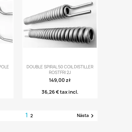
Snabbvy

SPOLE
DOUBLE SPIRAL 50 COIL DISTILLER
ROSTFRI 2J
149,00 zł
36,26 €
tax incl.
1

Nästa
2