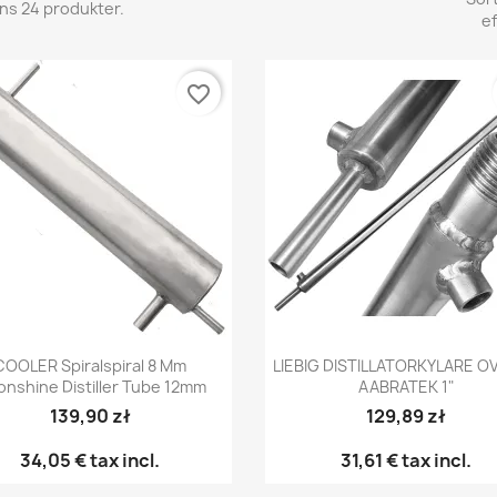
nns 24 produkter.
ef
favorite_border
Snabbvy
Snabbvy


COOLER Spiralspiral 8 Mm
LIEBIG DISTILLATORKYLARE O
nshine Distiller Tube 12mm
AABRATEK 1"
139,90 zł
129,89 zł
34,05 €
tax incl.
31,61 €
tax incl.