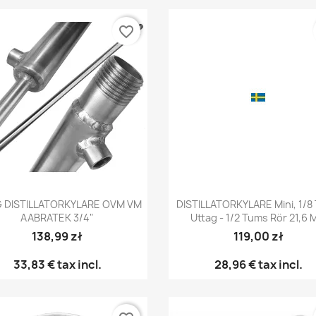
favorite_border
Snabbvy
Snabbvy


IG DISTILLATORKYLARE OVM VM
DISTILLATORKYLARE Mini, 1/8
AABRATEK 3/4"
Uttag - 1/2 Tums Rör 21,6
138,99 zł
119,00 zł
33,83 €
tax incl.
28,96 €
tax incl.