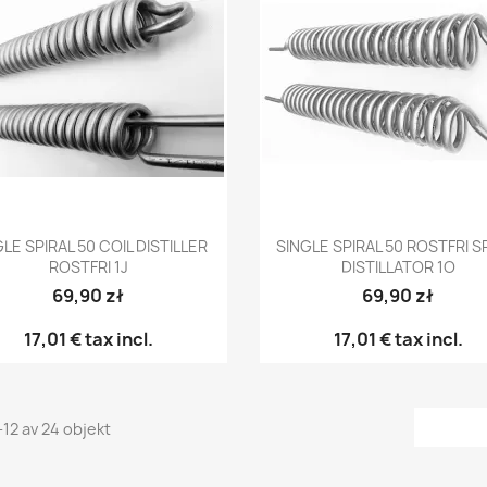
Snabbvy
Snabbvy


LE SPIRAL 50 COIL DISTILLER
SINGLE SPIRAL 50 ROSTFRI 
ROSTFRI 1J
DISTILLATOR 1O
69,90 zł
69,90 zł
17,01 €
tax incl.
17,01 €
tax incl.
-12 av 24 objekt