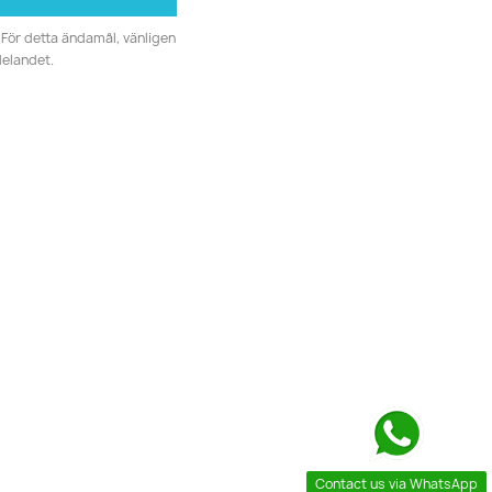
För detta ändamål, vänligen
delandet.
Contact us via WhatsApp