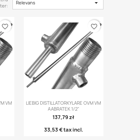

Relevans
ter:
favorite_border
favorite_border
Snabbvy

VM VM
LIEBIG DISTILLATORKYLARE OVM VM
AABRATEK 1/2"
137,79 zł
33,53 €
tax incl.