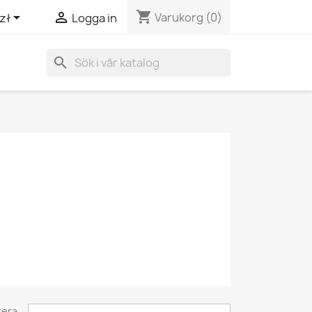
shopping_cart


Varukorg
(0)
zł
Logga in
search
tera