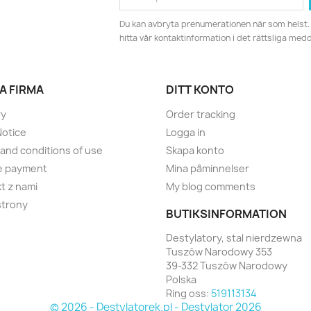
Du kan avbryta prenumerationen när som helst. 
hitta vår kontaktinformation i det rättsliga med
A FIRMA
DITT KONTO
ry
Order tracking
Notice
Logga in
and conditions of use
Skapa konto
e payment
Mina påminnelser
t z nami
My blog comments
strony
BUTIKSINFORMATION
Destylatory, stal nierdzewna
Tuszów Narodowy 353
39-332 Tuszów Narodowy
Polska
Ring oss:
519113134
© 2026 - Destylatorek.pl - Destylator 2026