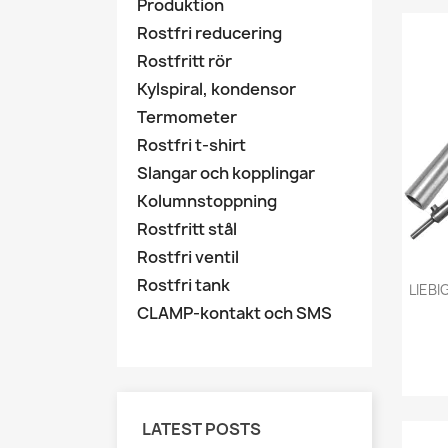
Produktion
Rostfri reducering
Rostfritt rör
Kylspiral, kondensor
Termometer
Rostfri t-shirt
Slangar och kopplingar
Kolumnstoppning
Rostfritt stål
Rostfri ventil
Rostfri tank
LIEB
CLAMP-kontakt och SMS
LATEST POSTS