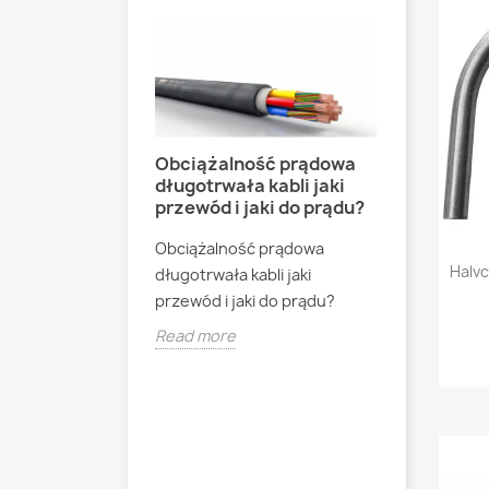
Obciążalność prądowa
Jak podł
długotrwała kabli jaki
destylat
przewód i jaki do prądu?
220V cz
ężynki
?
Obciążalność prądowa
Jak podłą
Halvc
długotrwała kabli jaki
destylato
żynki miedziane?
przewód i jaki do prądu?
400V gwiaz
Read more
Read mor