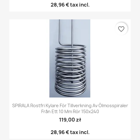
28,96 €
tax incl.
favorite_border
SPIRALA Rostfri Kylare För Tillverkning Av Ölmosspiraler
Från Ett 10 Mm Rör 150x240
119,00 zł
28,96 €
tax incl.