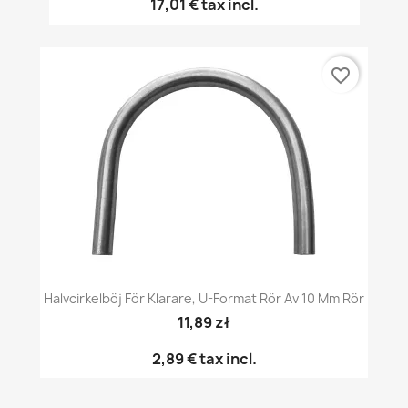
17,01 €
tax incl.
favorite_border
Halvcirkelböj För Klarare, U-Format Rör Av 10 Mm Rör
11,89 zł
2,89 €
tax incl.