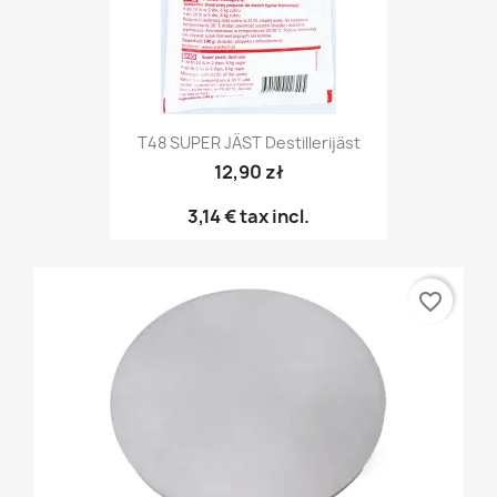
T48 SUPER JÄST Destillerijäst
12,90 zł
3,14 €
tax incl.
favorite_border