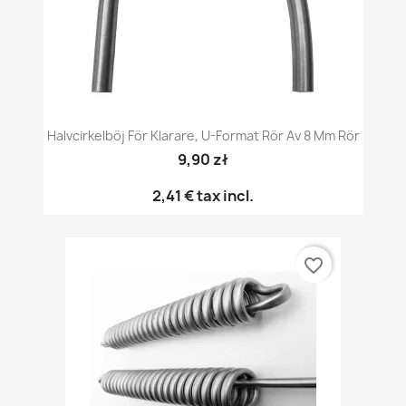
Halvcirkelböj För Klarare, U-Format Rör Av 8 Mm Rör
9,90 zł
2,41 €
tax incl.
favorite_border