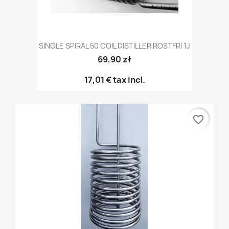
SINGLE SPIRAL 50 COIL DISTILLER ROSTFRI 1J
69,90 zł
17,01 €
tax incl.
favorite_border