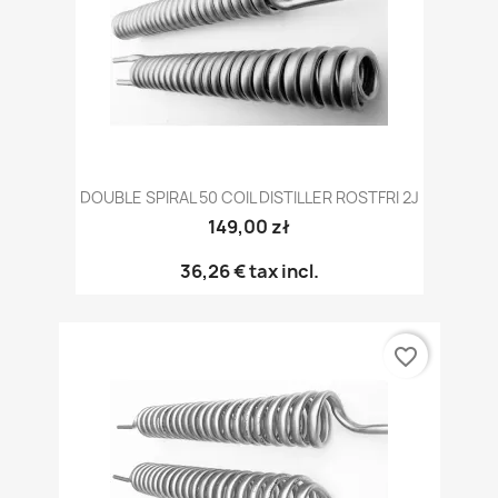
DOUBLE SPIRAL 50 COIL DISTILLER ROSTFRI 2J
149,00 zł
36,26 €
tax incl.
favorite_border