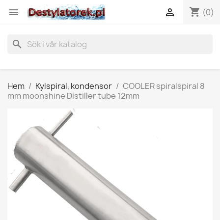
shopping_cart


(0)
search
Hem
Kylspiral, kondensor
COOLER spiralspiral 8
mm moonshine Distiller tube 12mm