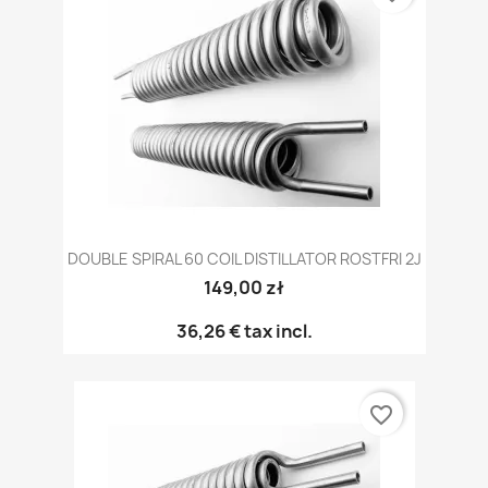
DOUBLE SPIRAL 60 COIL DISTILLATOR ROSTFRI 2J
149,00 zł
36,26 €
tax incl.
favorite_border