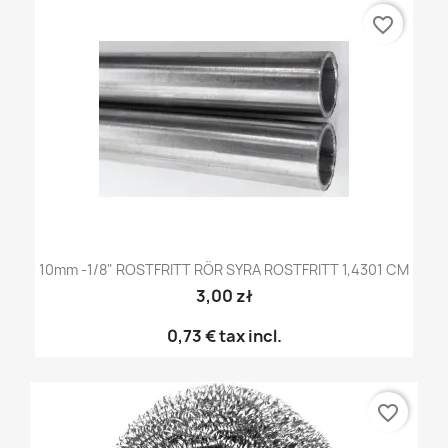
favorite_border
10mm -1/8" ROSTFRITT RÖR SYRA ROSTFRITT 1,4301 CM
3,00 zł
0,73 €
tax incl.
favorite_border