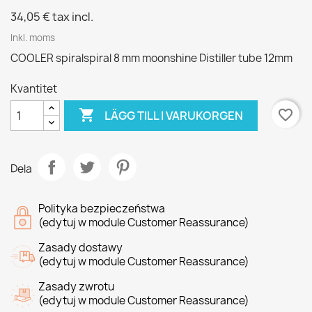
34,05 €
tax incl.
Inkl. moms
COOLER spiralspiral 8 mm moonshine Distiller tube 12mm
Kvantitet

favorite_border
LÄGG TILL I VARUKORGEN
Dela
Polityka bezpieczeństwa
(edytuj w module Customer Reassurance)
Zasady dostawy
(edytuj w module Customer Reassurance)
Zasady zwrotu
(edytuj w module Customer Reassurance)