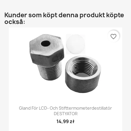
Kunder som köpt denna produkt köpte
också:
favorite_border
Gland För LCD- Och Stifttermometerdestillatör
DESTYATOR
14,99 zł