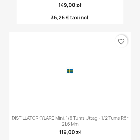
149,00 zł
36,26 €
tax incl.
favorite_border
DISTILLATORKYLARE Mini, 1/8 Tums Uttag - 1/2 Tums Rör
21,6 Mm
119,00 zł