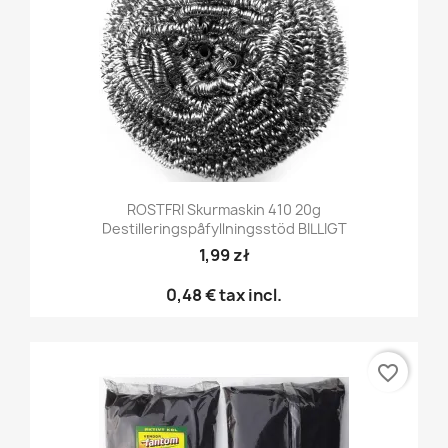
ROSTFRI Skurmaskin 410 20g
Destilleringspåfyllningsstöd BILLIGT
1,99 zł
0,48 €
tax incl.
favorite_border