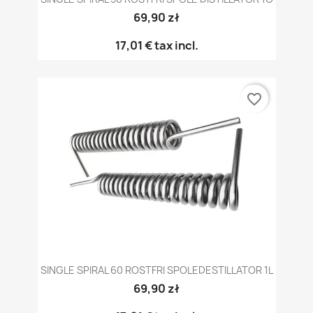
69,90 zł
17,01 €
tax incl.
favorite_border
SINGLE SPIRAL 60 ROSTFRI SPOLEDESTILLATOR 1L
69,90 zł