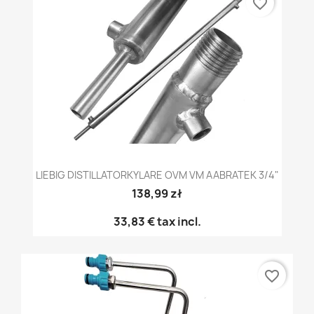
favorite_border
LIEBIG DISTILLATORKYLARE OVM VM AABRATEK 3/4"
138,99 zł
33,83 €
tax incl.
favorite_border