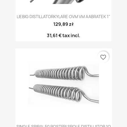
LIEBIG DISTILLATORKYLARE OVM VM AABRATEK 1"
129,89 zł
31,61 €
tax incl.
favorite_border
SINGLE SPIRAL 50 ROSTFRI SPOLE DISTILLATOR 1O