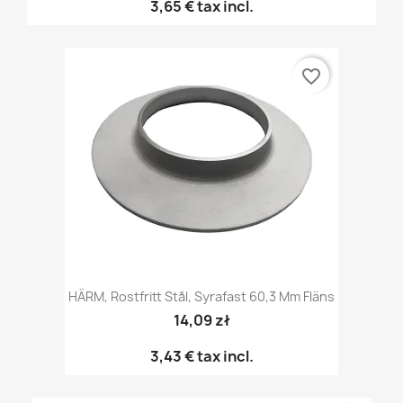
3,65 €
tax incl.
favorite_border
HÄRM, Rostfritt Stål, Syrafast 60,3 Mm Fläns
14,09 zł
3,43 €
tax incl.