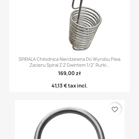
SPIRALA Chłodnica Nierdzewna Do Wyrobu Piwa
Zacieru Spiral Z Z Gwintem 1/2" Rurki...
169,00 zł
41,13 €
tax incl.
favorite_border