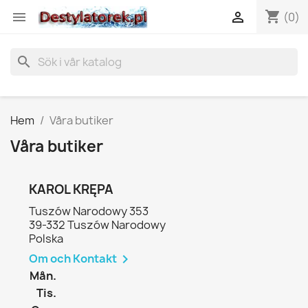
shopping_cart


(0)
search
Hem
Våra butiker
Våra butiker
KAROL KRĘPA
Tuszów Narodowy 353
39-332 Tuszów Narodowy
Polska
Om och Kontakt

Mån.
Tis.