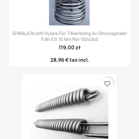
SPIRALA Rostfri Kylare För Tillverkning Av Ölmosspiraler
Från Ett 10 Mm Rör 150x240
119,00 zł
28,96 €
tax incl.
favorite_border