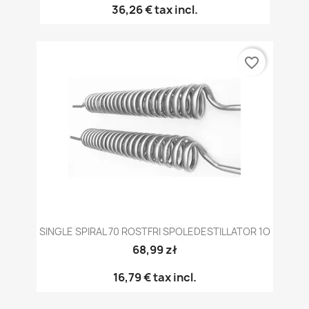
36,26 €
tax incl.
favorite_border
SINGLE SPIRAL 70 ROSTFRI SPOLEDESTILLATOR 1O
68,99 zł
16,79 €
tax incl.