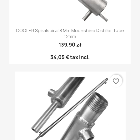
COOLER Spiralspiral 8 Mm Moonshine Distiller Tube
12mm
139,90 zł
34,05 €
tax incl.
favorite_border