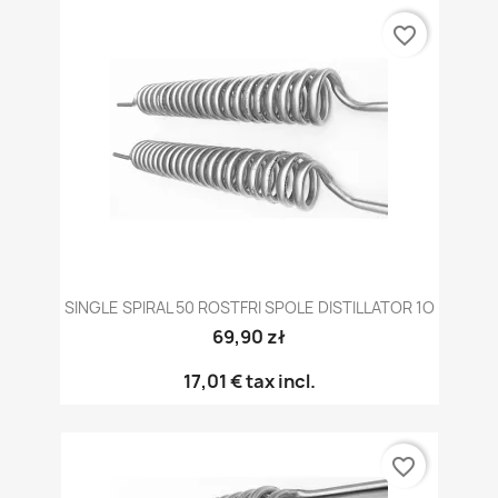
favorite_border
SINGLE SPIRAL 50 ROSTFRI SPOLE DISTILLATOR 1O
69,90 zł
17,01 €
tax incl.
favorite_border