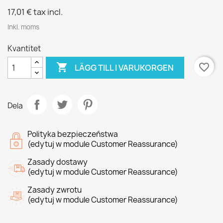
17,01 €
tax incl.
Inkl. moms
Kvantitet

favorite_border
LÄGG TILL I VARUKORGEN
Dela
Polityka bezpieczeństwa
(edytuj w module Customer Reassurance)
Zasady dostawy
(edytuj w module Customer Reassurance)
Zasady zwrotu
(edytuj w module Customer Reassurance)