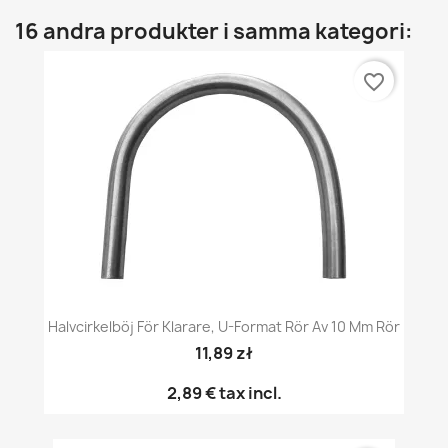
16 andra produkter i samma kategori:
favorite_border
Halvcirkelböj För Klarare, U-Format Rör Av 10 Mm Rör
11,89 zł
2,89 €
tax incl.