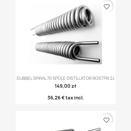
favorite_border
DUBBEL SPIRAL 70 SPOLE DISTILLATOR ROSTFRI 2J
149,00 zł
36,26 €
tax incl.
favorite_border