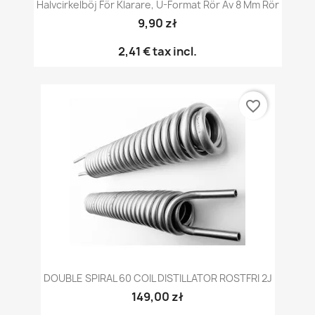
Halvcirkelböj För Klarare, U-Format Rör Av 8 Mm Rör
9,90 zł
2,41 €
tax incl.
favorite_border
DOUBLE SPIRAL 60 COIL DISTILLATOR ROSTFRI 2J
149,00 zł