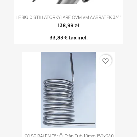
LIEBIG DISTILLATORKYLARE OVM VM AABRATEK 3/4"
138,99 zł
33,83 €
tax incl.
favorite_border
KYLSPIRALEN För Öl Från Tub 10mm 150x240