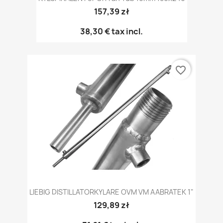
157,39 zł
38,30 €
tax incl.
favorite_border
LIEBIG DISTILLATORKYLARE OVM VM AABRATEK 1"
129,89 zł