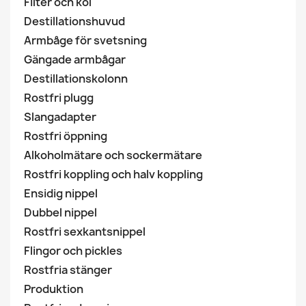
Filter och kol
Destillationshuvud
Armbåge för svetsning
Gängade armbågar
Destillationskolonn
Rostfri plugg
Slangadapter
Rostfri öppning
Alkoholmätare och sockermätare
Rostfri koppling och halv koppling
Ensidig nippel
Dubbel nippel
Rostfri sexkantsnippel
Flingor och pickles
Rostfria stänger
Produktion