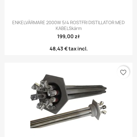
ENKELVÄRMARE 2000W 5/4 ROSTFRI DISTILLATOR MED
KABELSkärm
199,00 zł
48,43 €
tax incl.
favorite_border