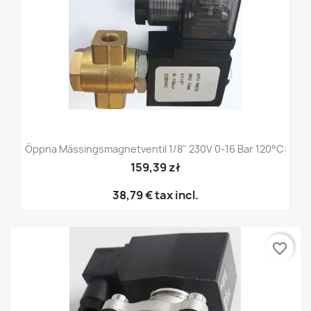
Öppna Mässingsmagnetventil 1/8" 230V 0-16 Bar 120°C:
159,39 zł
38,79 €
tax incl.
favorite_border