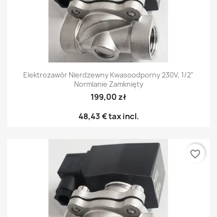
Elektrozawór Nierdzewny Kwasoodporny 230V, 1/2"
Normlanie Zamknięty
199,00 zł
48,43 €
tax incl.
favorite_border