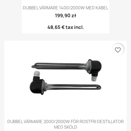
DUBBEL VÄRMARE 1400/2000W MED KABEL
199,90 zł
48,65 €
tax incl.
favorite_border
DUBBEL VÄRMARE 2000/2000W FÖR ROSTFRI DESTILLATOR
MED SKÖLD