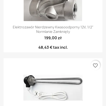
Elektrozawór Nierdzewny Kwasoodporny 12V, 1/2"
Normlanie Zamknięty
199,00 zł
48,43 €
tax incl.
favorite_border