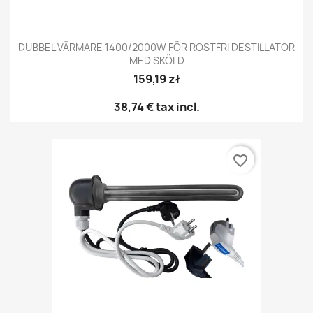
DUBBEL VÄRMARE 1400/2000W FÖR ROSTFRI DESTILLATOR
MED SKÖLD
159,19 zł
38,74 €
tax incl.
favorite_border