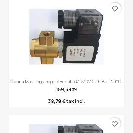
favorite_border
Öppna Mässingsmagnetventil 1/4" 230V 0-16 Bar 120°C:
159,39 zł
38,79 €
tax incl.
favorite_border