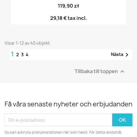
119,90 zł
29,18 €
tax incl.
Visar 1-12 av 45 objekt
1

Nästa
2
3
4
Tillbaka till toppen

Få våra senaste nyheter och erbjudanden
Du kan avbryta prenumerationen när som helst. För detta ändamål,