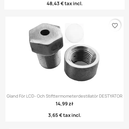
48,43 €
tax incl.
favorite_border
Gland För LCD- Och Stifttermometerdestillatör DESTYATOR
14,99 zł
3,65 €
tax incl.