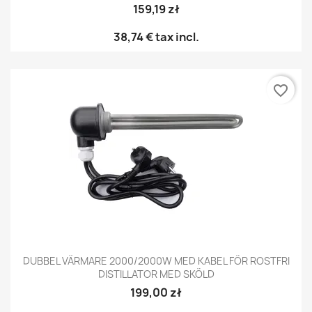
159,19 zł
38,74 €
tax incl.
favorite_border
DUBBEL VÄRMARE 2000/2000W MED KABEL FÖR ROSTFRI
DISTILLATOR MED SKÖLD
199,00 zł