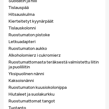
Suodatin ja hiili
Tislauspää
Hitsauskulma
Kierteitetyt kyynärpäät
Tislauskolonni
Ruostumaton pistoke
Letkuadapteri
Ruostumaton aukko
Alkoholomierz i cukromierz
Ruostumattomasta teräksestä valmistettu liitin
ja puoliliitin
Yksipuolinen nänni
Kaksoisnänni
Ruostumaton kuusiokolonippa
Hiutaleet ja suolakurkku
Ruostumattomat tangot
Tuotanto