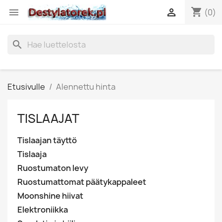
shopping_cart


(0)
search
Etusivulle
Alennettu hinta
TISLAAJAT
Tislaajan täyttö
Tislaaja
Ruostumaton levy
Ruostumattomat päätykappaleet
Moonshine hiivat
Elektroniikka