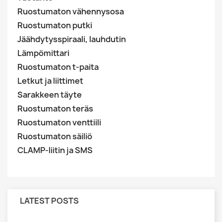
Ruostumaton vähennysosa
Ruostumaton putki
Jäähdytysspiraali, lauhdutin
Lämpömittari
Ruostumaton t-paita
Letkut ja liittimet
Sarakkeen täyte
Ruostumaton teräs
Ruostumaton venttiili
Ruostumaton säiliö
CLAMP-liitin ja SMS
LATEST POSTS