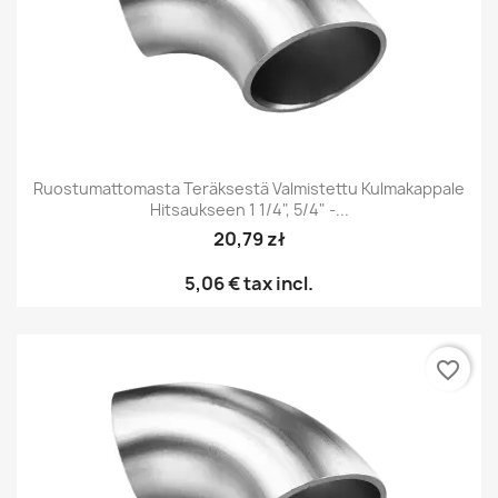
Ruostumattomasta Teräksestä Valmistettu Kulmakappale
Hitsaukseen 1 1/4", 5/4" -...
20,79 zł
5,06 €
tax incl.
favorite_border