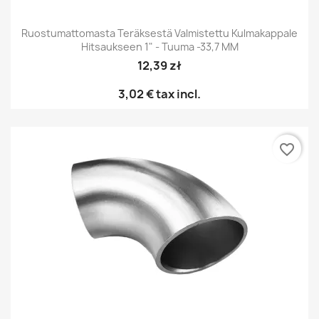
Ruostumattomasta Teräksestä Valmistettu Kulmakappale
Hitsaukseen 1" - Tuuma -33,7 MM
12,39 zł
3,02 €
tax incl.
favorite_border