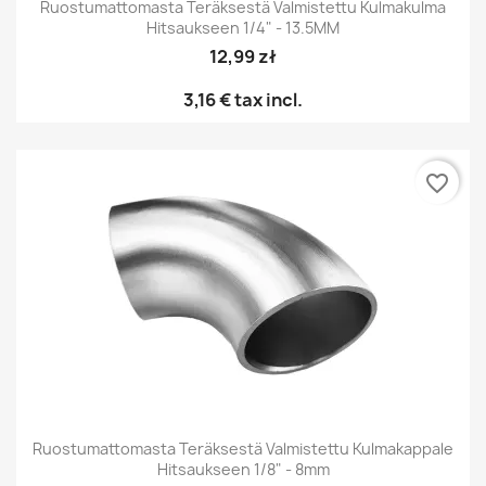
Ruostumattomasta Teräksestä Valmistettu Kulmakulma
Hitsaukseen 1/4" - 13.5MM
12,99 zł
3,16 €
tax incl.
favorite_border
Ruostumattomasta Teräksestä Valmistettu Kulmakappale
Hitsaukseen 1/8" - 8mm