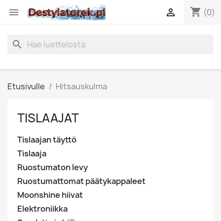
shopping_cart


(0)
search
Etusivulle
Hitsauskulma
TISLAAJAT
Tislaajan täyttö
Tislaaja
Ruostumaton levy
Ruostumattomat päätykappaleet
Moonshine hiivat
Elektroniikka