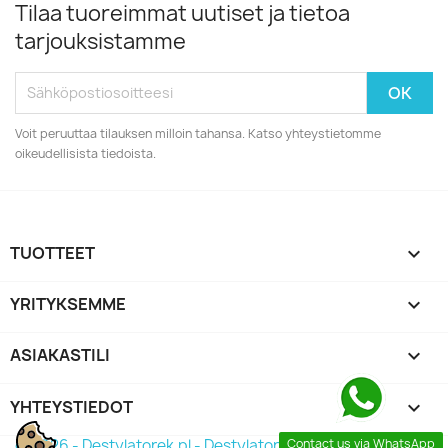
Tilaa tuoreimmat uutiset ja tietoa
tarjouksistamme
Voit peruuttaa tilauksen milloin tahansa. Katso yhteystietomme
oikeudellisista tiedoista.
TUOTTEET

YRITYKSEMME

ASIAKASTILI

YHTEYSTIEDOT
keyboard_arrow_down
© 2026 - Destylatorek.pl - Destylator 2026
Contact us via WhatsApp