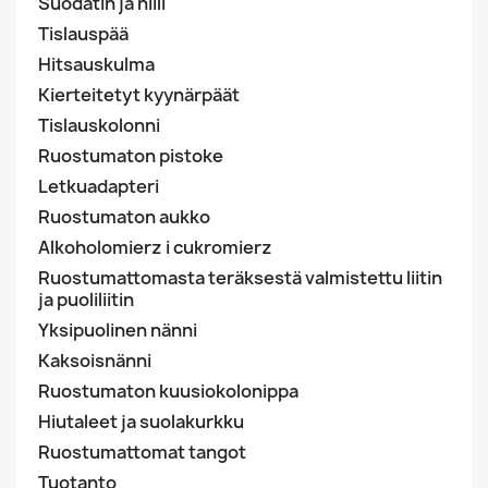
Suodatin ja hiili
Tislauspää
Hitsauskulma
Kierteitetyt kyynärpäät
Tislauskolonni
Ruostumaton pistoke
Letkuadapteri
Ruostumaton aukko
Alkoholomierz i cukromierz
Ruostumattomasta teräksestä valmistettu liitin
ja puoliliitin
Yksipuolinen nänni
Kaksoisnänni
Ruostumaton kuusiokolonippa
Hiutaleet ja suolakurkku
Ruostumattomat tangot
Tuotanto