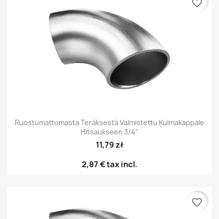
favorite_border
Ruostumattomasta Teräksestä Valmistettu Kulmakappale
Hitsaukseen 3/4"
11,79 zł
2,87 €
tax incl.
favorite_border