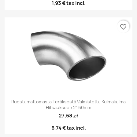
1,93 €
tax incl.
favorite_border
Ruostumattomasta Teräksestä Valmistettu Kulmakulma
Hitsaukseen 2" 60mm
27,68 zł
6,74 €
tax incl.