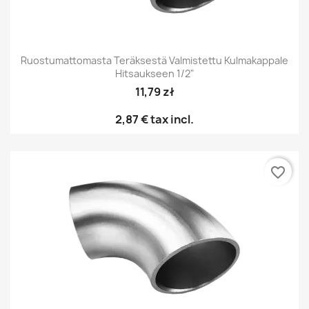
Ruostumattomasta Teräksestä Valmistettu Kulmakappale
Hitsaukseen 1/2"
11,79 zł
2,87 €
tax incl.
favorite_border