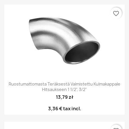
favorite_border
Ruostumattomasta Teräksestä Valmistettu Kulmakappale
Hitsaukseen 1 1/2", 3/2"
13,79 zł
3,36 €
tax incl.