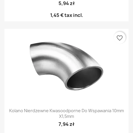
5,94 zł
1,45 €
tax incl.
favorite_border
Kolano Nierdzewne Kwasoodporne Do Wspawania 10mm
X1,5mm
7,94 zł