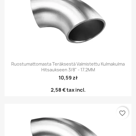
Ruostumattomasta Teräksestä Valmistettu Kulmakulma
Hitsaukseen 3/8" - 17.2MM
10,59 zł
2,58 €
tax incl.
favorite_border