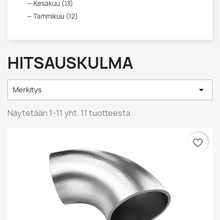
Kesäkuu (13)
Tammikuu (12)
HITSAUSKULMA

Merkitys
Näytetään 1-11 yht. 11 tuotteesta
favorite_border