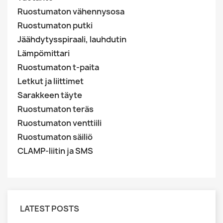
Ruostumaton vähennysosa
Ruostumaton putki
Jäähdytysspiraali, lauhdutin
Lämpömittari
Ruostumaton t-paita
Letkut ja liittimet
Sarakkeen täyte
Ruostumaton teräs
Ruostumaton venttiili
Ruostumaton säiliö
CLAMP-liitin ja SMS
LATEST POSTS