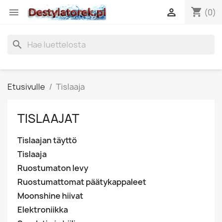
shopping_cart


(0)
search
Etusivulle
Tislaaja
TISLAAJAT
Tislaajan täyttö
Tislaaja
Ruostumaton levy
Ruostumattomat päätykappaleet
Moonshine hiivat
Elektroniikka