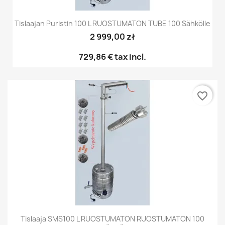
Tislaajan Puristin 100 L RUOSTUMATON TUBE 100 Sähkölle
2 999,00 zł
729,86 €
tax incl.
favorite_border
Tislaaja SMS100 L RUOSTUMATON RUOSTUMATON 100