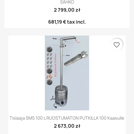
SÄHKÖ
2 799,00 zł
681,19 €
tax incl.
favorite_border
Tislaaja SMS 100 L RUOSTUMATON PUTKILLA 100 Kaasulle
2 673,00 zł