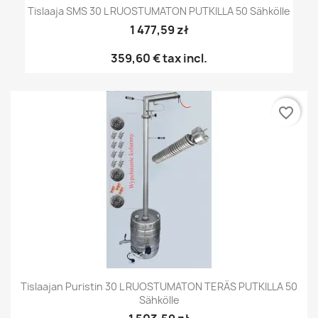
Tislaaja SMS 30 L RUOSTUMATON PUTKILLA 50 Sähkölle
1 477,59 zł
359,60 €
tax incl.
favorite_border
Tislaajan Puristin 30 L RUOSTUMATON TERÄS PUTKILLA 50
Sähkölle