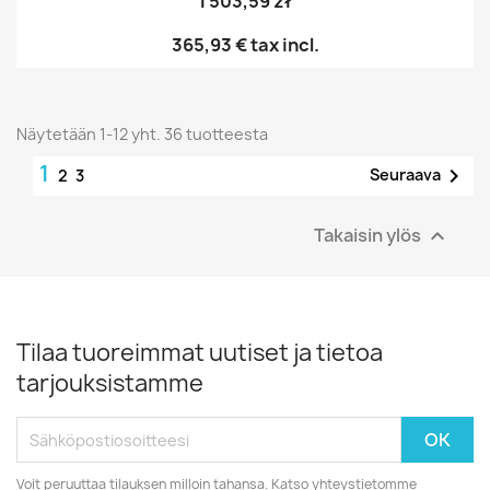
1 503,59 zł
365,93 €
tax incl.
Näytetään 1-12 yht. 36 tuotteesta
1

Seuraava
2
3
Takaisin ylös

Tilaa tuoreimmat uutiset ja tietoa
tarjouksistamme
Voit peruuttaa tilauksen milloin tahansa. Katso yhteystietomme