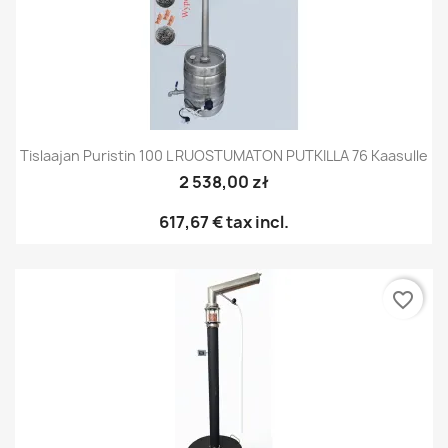
Tislaajan Puristin 100 L RUOSTUMATON PUTKILLA 76 Kaasulle
2 538,00 zł
617,67 €
tax incl.
favorite_border