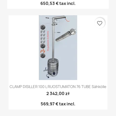
650,53 €
tax incl.
favorite_border
CLAMP DISILLER 100 L RUOSTUMATON 76 TUBE Sähkölle
2 342,00 zł
569,97 €
tax incl.