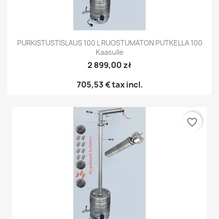
PURKISTUSTISLAUS 100 L RUOSTUMATON PUTKELLA 100
Kaasulle
2 899,00 zł
705,53 €
tax incl.
favorite_border