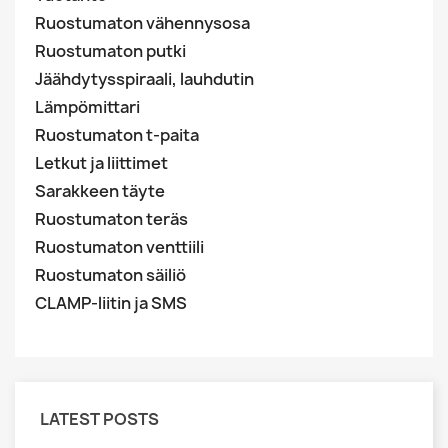
Ruostumaton vähennysosa
Ruostumaton putki
Jäähdytysspiraali, lauhdutin
Lämpömittari
Ruostumaton t-paita
Letkut ja liittimet
Sarakkeen täyte
Ruostumaton teräs
Ruostumaton venttiili
Ruostumaton säiliö
CLAMP-liitin ja SMS
LATEST POSTS