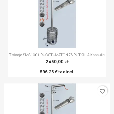
Tislaaja SMS 100 L RUOSTUMATON 76 PUTKILLA Kaasulle
2 450,00 zł
596,25 €
tax incl.
favorite_border