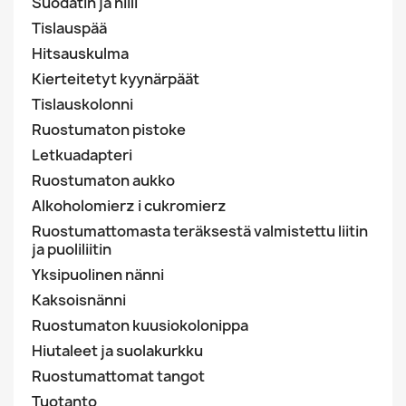
Suodatin ja hiili
Tislauspää
Hitsauskulma
Kierteitetyt kyynärpäät
Tislauskolonni
Ruostumaton pistoke
Letkuadapteri
Ruostumaton aukko
Alkoholomierz i cukromierz
Ruostumattomasta teräksestä valmistettu liitin
ja puoliliitin
Yksipuolinen nänni
Kaksoisnänni
Ruostumaton kuusiokolonippa
Hiutaleet ja suolakurkku
Ruostumattomat tangot
Tuotanto