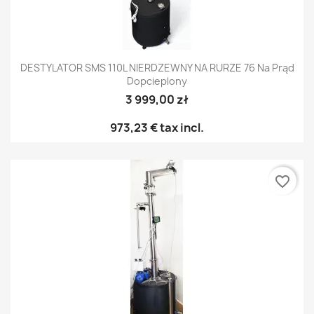
DESTYLATOR SMS 110L NIERDZEWNY NA RURZE 76 Na Prąd
Dopcieplony
3 999,00 zł
973,23 €
tax incl.
favorite_border