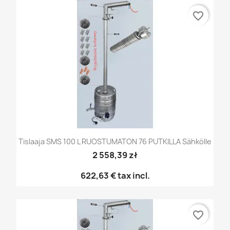
favorite_border
Tislaaja SMS 100 L RUOSTUMATON 76 PUTKILLA Sähkölle
2 558,39 zł
622,63 €
tax incl.
favorite_border