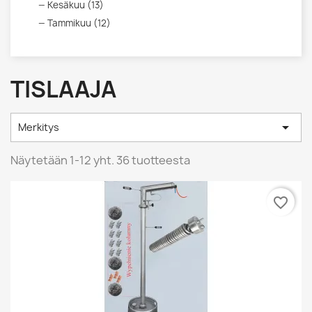
Kesäkuu (13)
Tammikuu (12)
TISLAAJA

Merkitys
Näytetään 1-12 yht. 36 tuotteesta
favorite_border