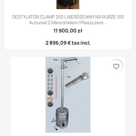
DESTYLATOR CLAMP 200 L NIERDZEWNY NA RURZE 100
Automat Z Mieszlnikiem I Płaszczem...
11 900,00 zł
2 896,09 €
tax incl.
favorite_border