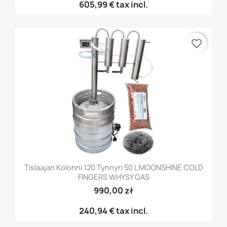
605,99 €
tax incl.
favorite_border
Tislaajan Kolonni 120 Tynnyri 50 L MOONSHINE COLD
FINGERS WHYSY GAS
990,00 zł
240,94 €
tax incl.