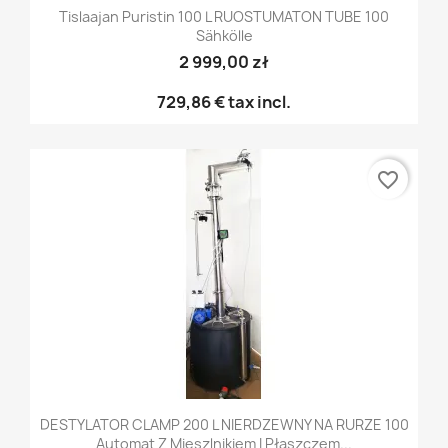
Tislaajan Puristin 100 L RUOSTUMATON TUBE 100
Sähkölle
2 999,00 zł
729,86 €
tax incl.
favorite_border
DESTYLATOR CLAMP 200 L NIERDZEWNY NA RURZE 100
Automat Z Mieszlnikiem I Płaszczem...