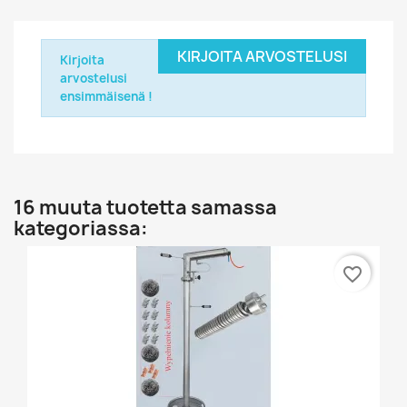
KIRJOITA ARVOSTELUSI
Kirjoita
arvostelusi
ensimmäisenä !
16 muuta tuotetta samassa
kategoriassa:
favorite_border