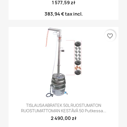
1 577,59 zł
383,94 €
tax incl.
favorite_border
TISLAUSAABRATEK 50L RUOSTUMATON
RUOSTUMATTOMAN KESTÄVÄ 50 Putkessa...
2 490,00 zł