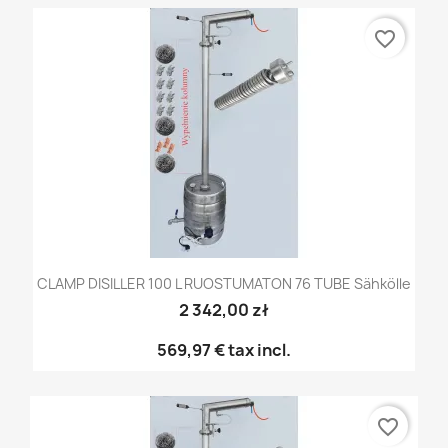
favorite_border
CLAMP DISILLER 100 L RUOSTUMATON 76 TUBE Sähkölle
2 342,00 zł
569,97 €
tax incl.
favorite_border