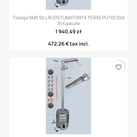
Tislaaja SMS 50 L RUOSTUMATONTA TERÄS PUTKESSA
76 Kaasulle
1 940,49 zł
472,26 €
tax incl.
favorite_border