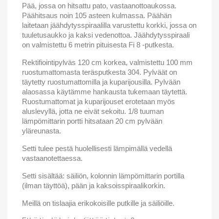
Pää, jossa on hitsattu pato, vastaanottoaukossa.
Päähitsaus noin 105 asteen kulmassa. Päähän
laitetaan jäähdytysspiraalilla varustettu korkki, jossa on
tuuletusaukko ja kaksi vedenottoa. Jäähdytysspiraali
on valmistettu 6 metrin pituisesta Fi 8 -putkesta.
Rektifiointipylväs 120 cm korkea, valmistettu 100
mm
ruostumattomasta teräsputkesta 304. Pylväät on
täytetty ruostumattomilla ja kuparijousilla. Pylvään
alaosassa käytämme hankausta tukemaan täytettä.
Ruostumattomat ja kuparijouset erotetaan myös
aluslevyllä, jotta ne eivät sekoitu. 1/8 tuuman
lämpömittarin portti hitsataan 20 cm pylvään
yläreunasta.
Setti tulee pestä huolellisesti lämpimällä vedellä
vastaanotettaessa.
Setti sisältää: säiliön, kolonnin lämpömittarin portilla
(ilman täyttöä), pään ja kaksoisspiraalikorkin.
Meillä on tislaajia erikokoisille putkille ja säiliöille.