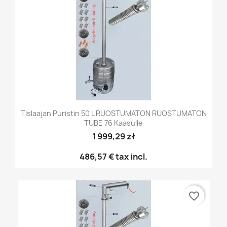
Tislaajan Puristin 50 L RUOSTUMATON RUOSTUMATON
TUBE 76 Kaasulle
1 999,29 zł
486,57 €
tax incl.
favorite_border