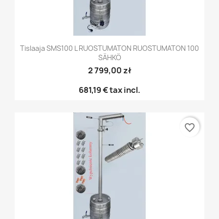
Tislaaja SMS100 L RUOSTUMATON RUOSTUMATON 100
SÄHKÖ
2 799,00 zł
681,19 €
tax incl.
favorite_border