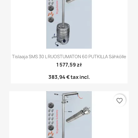
Tislaaja SMS 30 L RUOSTUMATON 60 PUTKILLA Sähkölle
1 577,59 zł
383,94 €
tax incl.
favorite_border