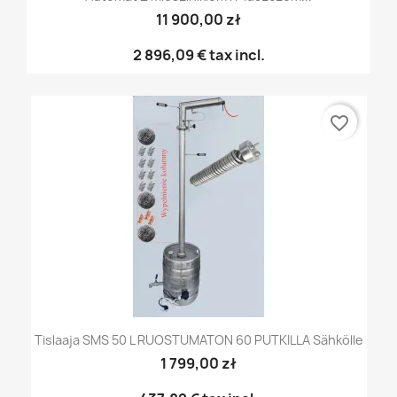
11 900,00 zł
2 896,09 €
tax incl.
favorite_border
Tislaaja SMS 50 L RUOSTUMATON 60 PUTKILLA Sähkölle
1 799,00 zł