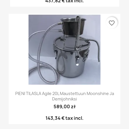
437,82 €
tax incl.
favorite_border
PIENI TILASLA Agile 20L Maustettuun Moonshine Ja
Demijohniksi
589,00 zł
143,34 €
tax incl.