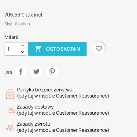
705,53 €
tax incl.
Sisältää alv:n
Määrä

favorite_border
OSTOSKORIIN
Jaa
Polityka bezpieczeństwa
(edytuj w module Customer Reassurance)
Zasady dostawy
(edytuj w module Customer Reassurance)
Zasady zwrotu
(edytuj w module Customer Reassurance)