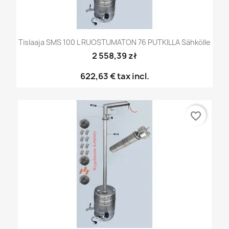
Tislaaja SMS 100 L RUOSTUMATON 76 PUTKILLA Sähkölle
2 558,39 zł
622,63 €
tax incl.
favorite_border