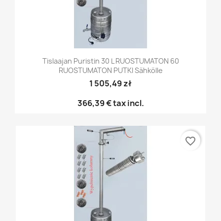
Tislaajan Puristin 30 L RUOSTUMATON 60
RUOSTUMATON PUTKI Sähkölle
1 505,49 zł
366,39 €
tax incl.
favorite_border