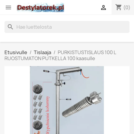
shopping_cart


(0)
search
Etusivulle
Tislaaja
PURKISTUSTISLAUS 100 L
RUOSTUMATON PUTKELLA 100 kaasulle