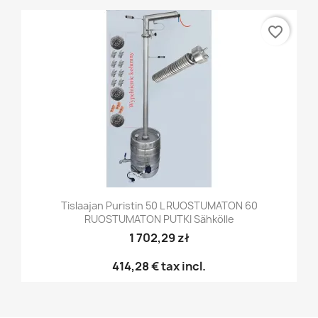
favorite_border
Tislaajan Puristin 50 L RUOSTUMATON 60
RUOSTUMATON PUTKI Sähkölle
1 702,29 zł
414,28 €
tax incl.