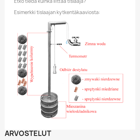
Etkö tiedä kuinka liittää tislaaja?
Esimerkki tislaajan kytkentäkaaviosta:
ARVOSTELUT