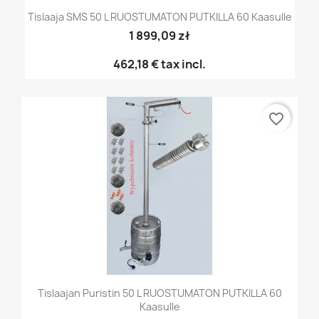
Tislaaja SMS 50 L RUOSTUMATON PUTKILLA 60 Kaasulle
1 899,09 zł
462,18 €
tax incl.
favorite_border
Tislaajan Puristin 50 L RUOSTUMATON PUTKILLA 60
Kaasulle