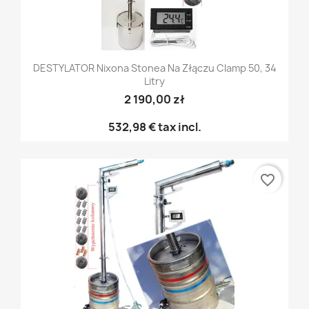
DESTYLATOR Nixona Stonea Na Złączu Clamp 50, 34
Litry
2 190,00 zł
532,98 €
tax incl.
favorite_border