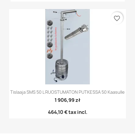
favorite_border
Tislaaja SMS 50 L RUOSTUMATON PUTKESSA 50 Kaasulle
1 906,99 zł
464,10 €
tax incl.