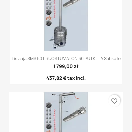
Tislaaja SMS 50 L RUOSTUMATON 60 PUTKILLA Sähkölle
1 799,00 zł
437,82 €
tax incl.
favorite_border