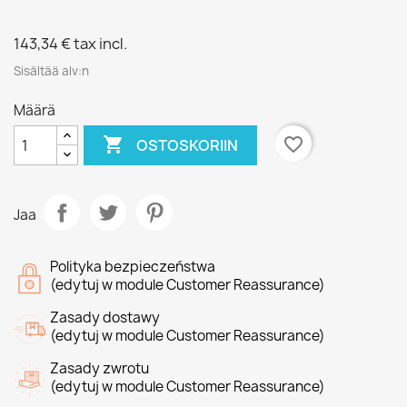
143,34 €
tax incl.
Sisältää alv:n
Määrä

favorite_border
OSTOSKORIIN
Jaa
Polityka bezpieczeństwa
(edytuj w module Customer Reassurance)
Zasady dostawy
(edytuj w module Customer Reassurance)
Zasady zwrotu
(edytuj w module Customer Reassurance)