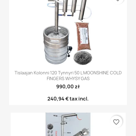
Tislaajan Kolonni 120 Tynnyri 50 L MOONSHINE COLD
FINGERS WHYSY GAS
990,00 zł
240,94 €
tax incl.
favorite_border