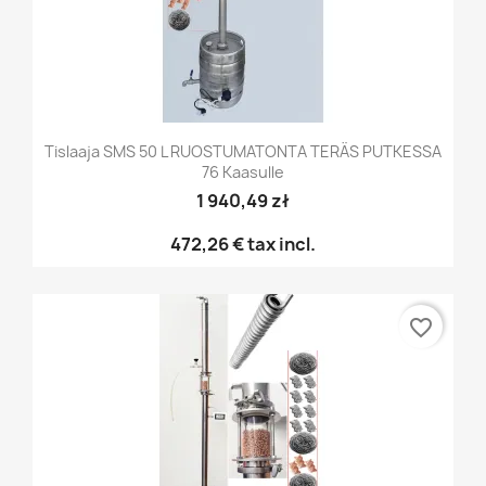
Tislaaja SMS 50 L RUOSTUMATONTA TERÄS PUTKESSA
76 Kaasulle
1 940,49 zł
472,26 €
tax incl.
favorite_border