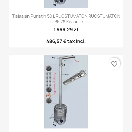
Tislaajan Puristin 50 L RUOSTUMATON RUOSTUMATON
TUBE 76 Kaasulle
1 999,29 zł
486,57 €
tax incl.
favorite_border