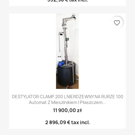
favorite_border
DESTYLATOR CLAMP 200 L NIERDZEWNY NA RURZE 100
Automat Z Mieszlnikiem I Płaszczem...
11 900,00 zł
2 896,09 €
tax incl.