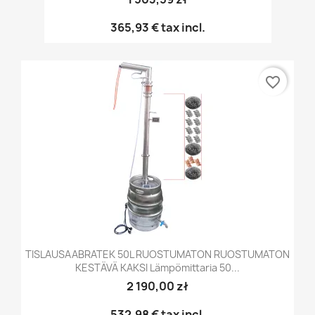
365,93 €
tax incl.
favorite_border
TISLAUSAABRATEK 50L RUOSTUMATON RUOSTUMATON
KESTÄVÄ KAKSI Lämpömittaria 50...
2 190,00 zł
532,98 €
tax incl.