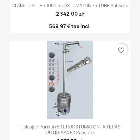
CLAMP DISILLER 100 L RUOSTUMATON 76 TUBE Sähkölle
2 342,00 zł
569,97 €
tax incl.
favorite_border
Tislaajan Puristin 50 L RUOSTUMATONTA TERÄS
PUTKESSA 50 Kaasulle