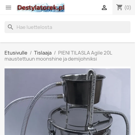
shopping_cart


(0)
search
Etusivulle
Tislaaja
PIENI TILASLA Agile 20L
maustettuun moonshine ja demijohniksi