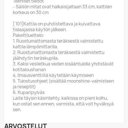
Tekniset tiedot
- Säiliön mitat ovat halkaisijaltaan 33 cm, kattilan
korkeus on 30 cm
[ 101]Kattila on puhdistettava ja kuivattava
tislaajassa käytön jälkeen.
Pakettiluettelo:
1. Ruostumattomasta teräksestä valmistettu
kattila lämpömittarilla.
2. Ruostumattomasta teräksestä valmistettu
jäähdytin teräskupilla.
3. Kaksi vesiletkua veden sisääntulolla yhdistävät
kotitaloushanan
4. Ilmausventtiiliä käytetään käymiseen
5. Tulostusohjeet (sisältää moonshine-valmisteen
ja reseptit)
6. Kuparipylväs
Laite täysin käsintehty, kaikissa on pieni kolhu,
kun ostat sen ennen, varmista, että voit hyväksyä
sen.
ARVOSTELUT