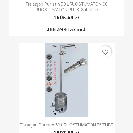
Tislaajan Puristin 30 L RUOSTUMATON 60
RUOSTUMATON PUTKI Sähkölle
1 505,49 zł
366,39 €
tax incl.
favorite_border
Tislaajan Puristin 50 L RUOSTUMATON 76 TUBE
1 503,59 zł