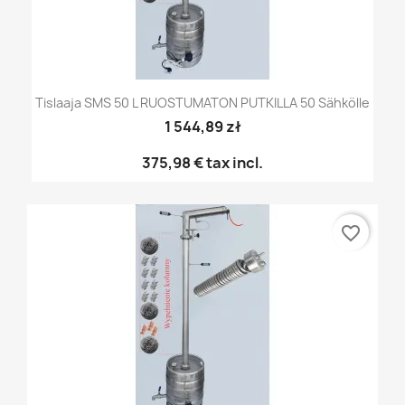
Tislaaja SMS 50 L RUOSTUMATON PUTKILLA 50 Sähkölle
1 544,89 zł
375,98 €
tax incl.
favorite_border