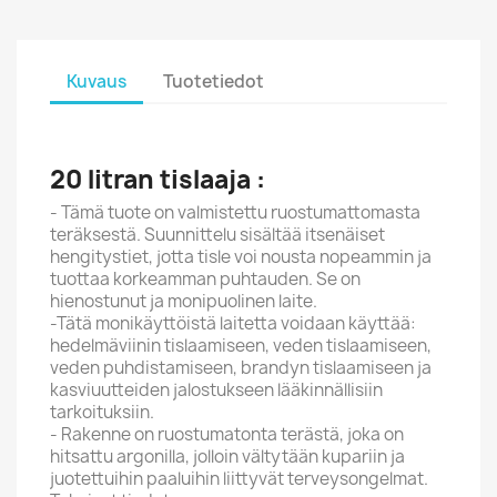
Kuvaus
Tuotetiedot
20 litran tislaaja :
- Tämä tuote on valmistettu ruostumattomasta
teräksestä. Suunnittelu sisältää itsenäiset
hengitystiet, jotta tisle voi nousta nopeammin ja
tuottaa korkeamman puhtauden. Se on
hienostunut ja monipuolinen laite.
-Tätä monikäyttöistä laitetta voidaan käyttää:
hedelmäviinin tislaamiseen, veden tislaamiseen,
veden puhdistamiseen, brandyn tislaamiseen ja
kasviuutteiden jalostukseen lääkinnällisiin
tarkoituksiin.
- Rakenne on ruostumatonta terästä, joka on
hitsattu argonilla, jolloin vältytään kupariin ja
juotettuihin paaluihin liittyvät terveysongelmat.