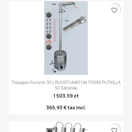
favorite_border
Tislaajan Puristin 30 L RUOSTUMATON TERÄS PUTKILLA
50 Sähkölle
1 503,59 zł
365,93 €
tax incl.
favorite_border