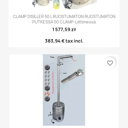
CLAMP DISILLER 50 L RUOSTUMATON RUOSTUMATON
PUTKESSA 50 CLAMP-Liittimessä
1 577,59 zł
383,94 €
tax incl.
favorite_border