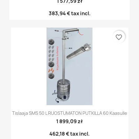
1 577,59 zł
383,94 €
tax incl.
favorite_border
Tislaaja SMS 50 L RUOSTUMATON PUTKILLA 60 Kaasulle
1 899,09 zł
462,18 €
tax incl.