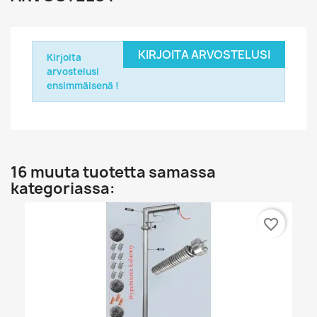
KIRJOITA ARVOSTELUSI
Kirjoita
arvostelusi
ensimmäisenä !
16 muuta tuotetta samassa
kategoriassa:
favorite_border