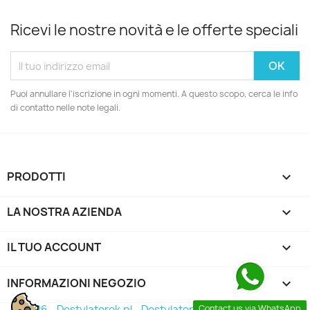
Ricevi le nostre novità e le offerte speciali
Puoi annullare l'iscrizione in ogni momenti. A questo scopo, cerca le info
di contatto nelle note legali.
PRODOTTI

LA NOSTRA AZIENDA

IL TUO ACCOUNT

INFORMAZIONI NEGOZIO
keyboard_arrow_down
© 2026 - Destylatorek.pl - Destylator 2026
Contact us via WhatsApp