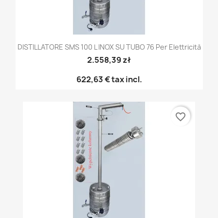
DISTILLATORE SMS 100 L INOX SU TUBO 76 Per Elettricità
2.558,39 zł
622,63 €
tax incl.
favorite_border