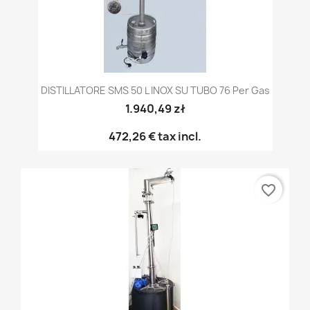
DISTILLATORE SMS 50 L INOX SU TUBO 76 Per Gas
1.940,49 zł
472,26 €
tax incl.
favorite_border