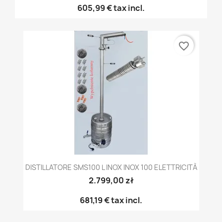
605,99 €
tax incl.
favorite_border
DISTILLATORE SMS100 L INOX INOX 100 ELETTRICITÀ
2.799,00 zł
681,19 €
tax incl.