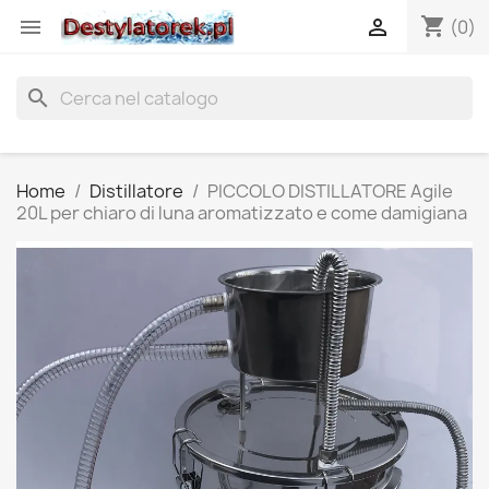
shopping_cart


(0)
search
Home
Distillatore
PICCOLO DISTILLATORE Agile
20L per chiaro di luna aromatizzato e come damigiana