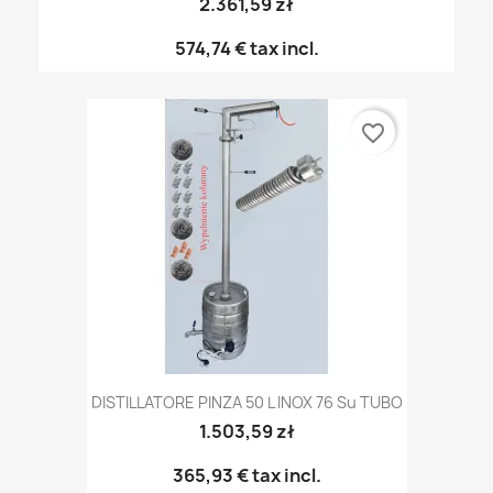
2.361,59 zł
574,74 €
tax incl.
favorite_border
DISTILLATORE PINZA 50 L INOX 76 Su TUBO
1.503,59 zł
365,93 €
tax incl.