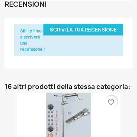
RECENSIONI
SCRIVI LA TUA RECENSIONE
Sii il primo
a scrivere
una
recensione !
16 altri prodotti della stessa categoria:
favorite_border