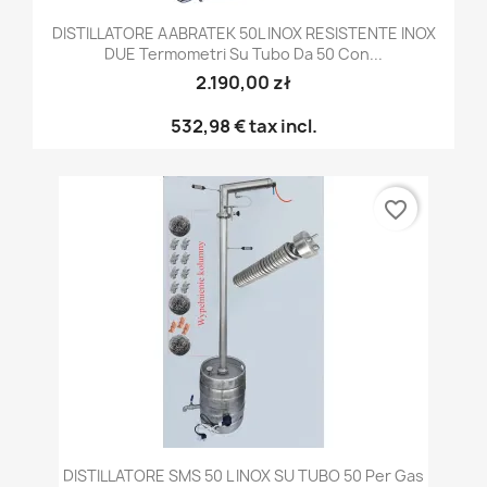
DISTILLATORE AABRATEK 50L INOX RESISTENTE INOX
DUE Termometri Su Tubo Da 50 Con...
2.190,00 zł
532,98 €
tax incl.
favorite_border
DISTILLATORE SMS 50 L INOX SU TUBO 50 Per Gas