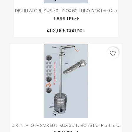
DISTILLATORE SMS 30 L INOX 60 TUBO INOX Per Gas
1.899,09 zł
462,18 €
tax incl.
favorite_border
DISTILLATORE SMS 50 L INOX SU TUBO 76 Per Elettricità