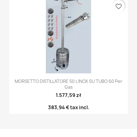
favorite_border
MORSETTO DISTILLATORE 50 L INOX SU TUBO 60 Per
Gas
1.577,59 zł
383,94 €
tax incl.