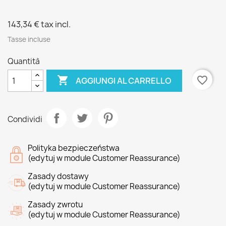
143,34 €
tax incl.
Tasse incluse
Quantità

favorite_border
AGGIUNGI AL CARRELLO
Condividi
Polityka bezpieczeństwa
(edytuj w module Customer Reassurance)
Zasady dostawy
(edytuj w module Customer Reassurance)
Zasady zwrotu
(edytuj w module Customer Reassurance)