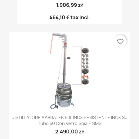
1.906,99 zł
464,10 €
tax incl.
favorite_border
DISTILLATORE AABRATEK 50L INOX RESISTENTE INOX Su
Tubo 50 Con Vetro Spia E SMS
2.490,00 zł