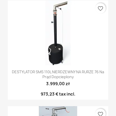
favorite_border
DESTYLATOR SMS 110L NIERDZEWNY NA RURZE 76 Na
Prąd Dopcieplony
3.999,00 zł
973,23 €
tax incl.
favorite_border