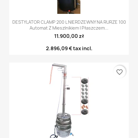
DESTYLATOR CLAMP 200 L NIERDZEWNY NA RURZE 100
Automat Z Mieszlnikiem I Płaszczem...
11.900,00 zł
2.896,09 €
tax incl.
favorite_border