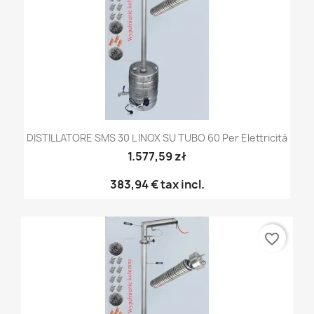
DISTILLATORE SMS 30 L INOX SU TUBO 60 Per Elettricità
1.577,59 zł
383,94 €
tax incl.
favorite_border