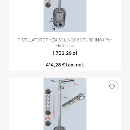
DISTILLATORE PINZA 50 L INOX 60 TUBO INOX Per
Elettricità
1.702,29 zł
414,28 €
tax incl.
favorite_border