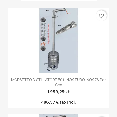
favorite_border
MORSETTO DISTILLATORE 50 L INOX TUBO INOX 76 Per
Gas
1.999,29 zł
486,57 €
tax incl.