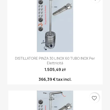
DISTILLATORE PINZA 30 L INOX 60 TUBO INOX Per
Elettricità
1.505,49 zł
366,39 €
tax incl.
favorite_border