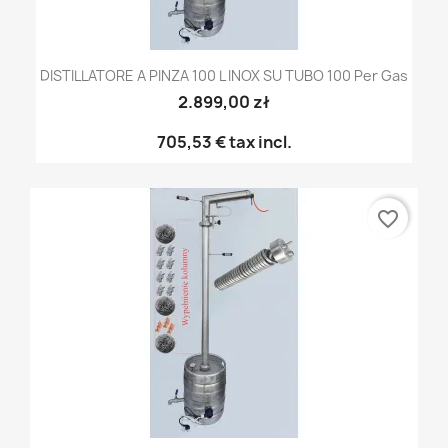
DISTILLATORE A PINZA 100 L INOX SU TUBO 100 Per Gas
2.899,00 zł
705,53 €
tax incl.
favorite_border