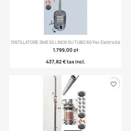
DISTILLATORE SMS 50 L INOX SU TUBO 60 Per Elettricità
1.799,00 zł
437,82 €
tax incl.
favorite_border