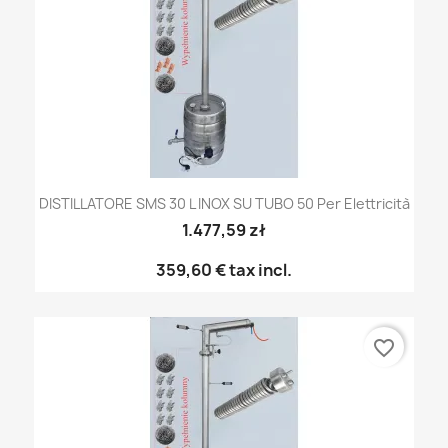
DISTILLATORE SMS 30 L INOX SU TUBO 50 Per Elettricità
1.477,59 zł
359,60 €
tax incl.
favorite_border