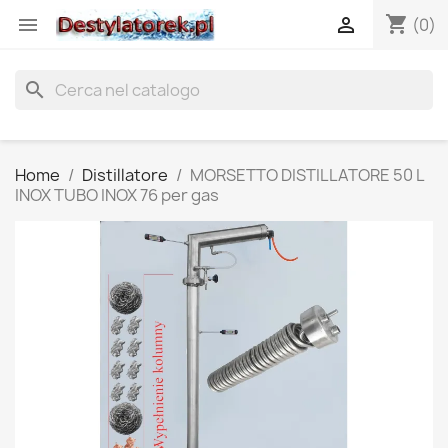
shopping_cart


(0)
search
Home
Distillatore
MORSETTO DISTILLATORE 50 L
INOX TUBO INOX 76 per gas