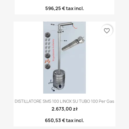
596,25 €
tax incl.
favorite_border
DISTILLATORE SMS 100 L INOX SU TUBO 100 Per Gas
2.673,00 zł
650,53 €
tax incl.