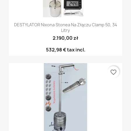
DESTYLATOR Nixona Stonea Na Złączu Clamp 50, 34
Litry
2.190,00 zł
532,98 €
tax incl.
favorite_border