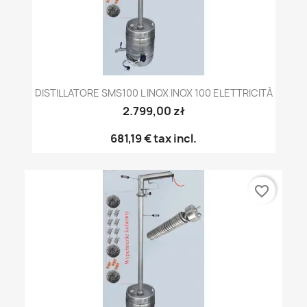
DISTILLATORE SMS100 L INOX INOX 100 ELETTRICITÀ
2.799,00 zł
681,19 €
tax incl.
favorite_border