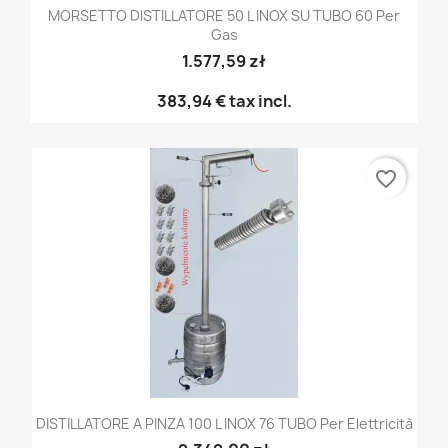
MORSETTO DISTILLATORE 50 L INOX SU TUBO 60 Per
Gas
1.577,59 zł
383,94 €
tax incl.
favorite_border
DISTILLATORE A PINZA 100 L INOX 76 TUBO Per Elettricità