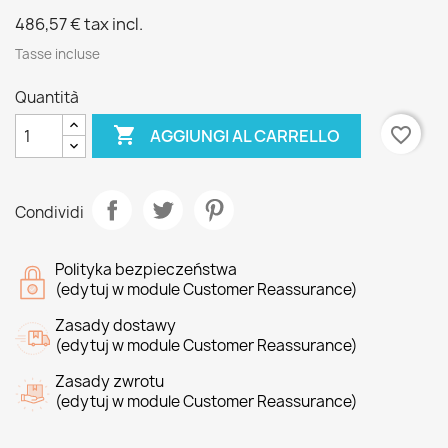
486,57 €
tax incl.
Tasse incluse
Quantità

favorite_border
AGGIUNGI AL CARRELLO
Condividi
Polityka bezpieczeństwa
(edytuj w module Customer Reassurance)
Zasady dostawy
(edytuj w module Customer Reassurance)
Zasady zwrotu
(edytuj w module Customer Reassurance)