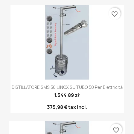
favorite_border
DISTILLATORE SMS 50 L INOX SU TUBO 50 Per Elettricità
1.544,89 zł
375,98 €
tax incl.
favorite_border