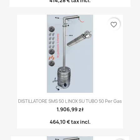
414,28 €
tax incl.
favorite_border
DISTILLATORE SMS 50 L INOX SU TUBO 50 Per Gas
1.906,99 zł
464,10 €
tax incl.