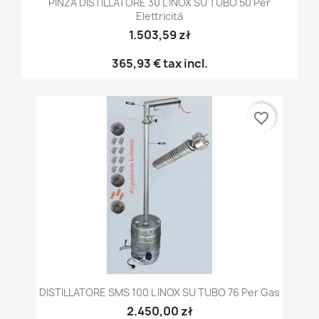
PINZA DISTILLATORE 30 L INOX SU TUBO 50 Per
Elettricità
1.503,59 zł
365,93 €
tax incl.
favorite_border
DISTILLATORE SMS 100 L INOX SU TUBO 76 Per Gas
2.450,00 zł