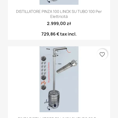
DISTILLATORE PINZA 100 L INOX SU TUBO 100 Per
Elettricità
2.999,00 zł
729,86 €
tax incl.
favorite_border