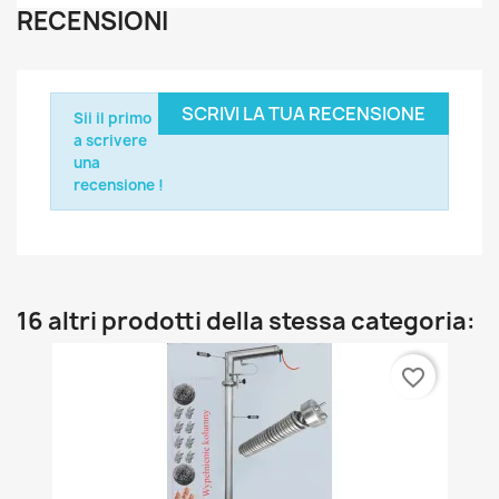
RECENSIONI
SCRIVI LA TUA RECENSIONE
Sii il primo
a scrivere
una
recensione !
16 altri prodotti della stessa categoria:
favorite_border