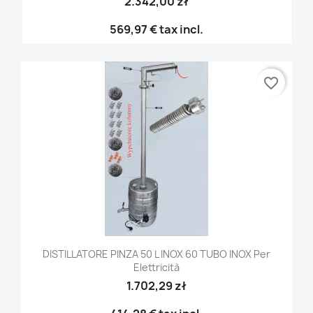
2.342,00 zł
569,97 €
tax incl.
favorite_border
DISTILLATORE PINZA 50 L INOX 60 TUBO INOX Per
Elettricità
1.702,29 zł