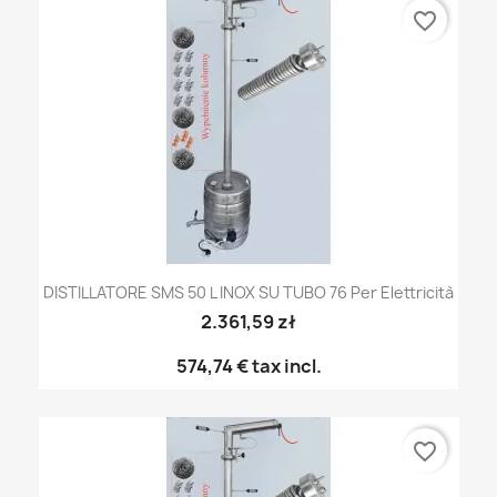
favorite_border
DISTILLATORE SMS 50 L INOX SU TUBO 76 Per Elettricità
2.361,59 zł
574,74 €
tax incl.
favorite_border