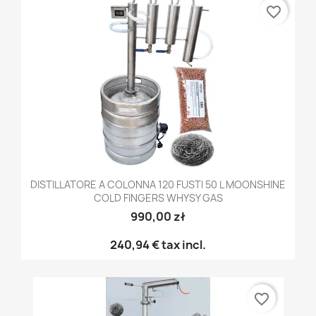
favorite_border
DISTILLATORE A COLONNA 120 FUSTI 50 L MOONSHINE
COLD FINGERS WHYSY GAS
990,00 zł
240,94 €
tax incl.
favorite_border