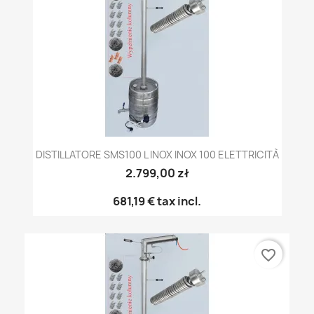
DISTILLATORE SMS100 L INOX INOX 100 ELETTRICITÀ
2.799,00 zł
681,19 €
tax incl.
favorite_border