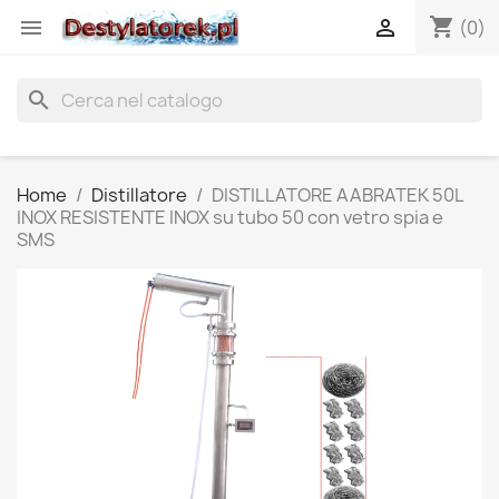
shopping_cart


(0)
search
Home
Distillatore
DISTILLATORE AABRATEK 50L
INOX RESISTENTE INOX su tubo 50 con vetro spia e
SMS