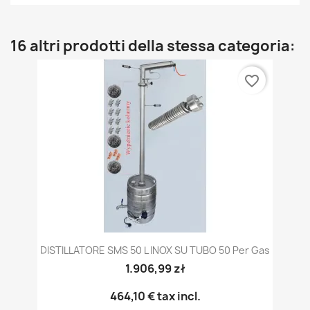
16 altri prodotti della stessa categoria:
favorite_border
DISTILLATORE SMS 50 L INOX SU TUBO 50 Per Gas
1.906,99 zł
464,10 €
tax incl.