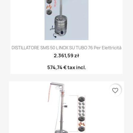
DISTILLATORE SMS 50 L INOX SU TUBO 76 Per Elettricità
2.361,59 zł
574,74 €
tax incl.
favorite_border