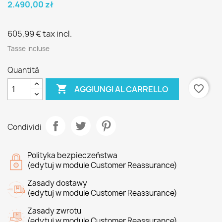
2.490,00 zł
605,99 €
tax incl.
Tasse incluse
Quantità

favorite_border
AGGIUNGI AL CARRELLO
Condividi
Polityka bezpieczeństwa
(edytuj w module Customer Reassurance)
Zasady dostawy
(edytuj w module Customer Reassurance)
Zasady zwrotu
(edytuj w module Customer Reassurance)