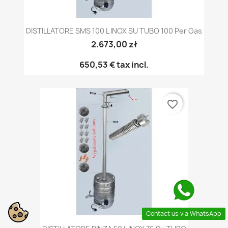
DISTILLATORE SMS 100 L INOX SU TUBO 100 Per Gas
2.673,00 zł
650,53 €
tax incl.
favorite_border
Contact us via WhatsApp