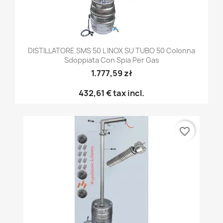
DISTILLATORE SMS 50 L INOX SU TUBO 50 Colonna
Sdoppiata Con Spia Per Gas
1.777,59 zł
432,61 €
tax incl.
favorite_border