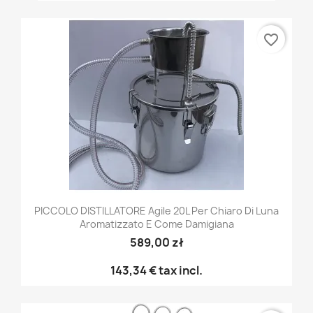
favorite_border
PICCOLO DISTILLATORE Agile 20L Per Chiaro Di Luna
Aromatizzato E Come Damigiana
589,00 zł
143,34 €
tax incl.