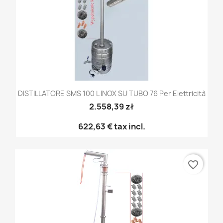
DISTILLATORE SMS 100 L INOX SU TUBO 76 Per Elettricità
2.558,39 zł
622,63 €
tax incl.
favorite_border