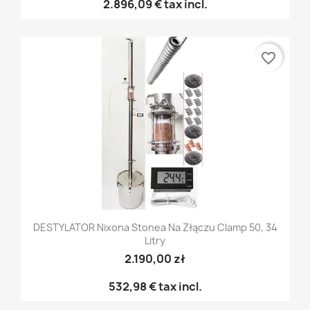
2.896,09 €
tax incl.
favorite_border
DESTYLATOR Nixona Stonea Na Złączu Clamp 50, 34
Litry
2.190,00 zł
532,98 €
tax incl.