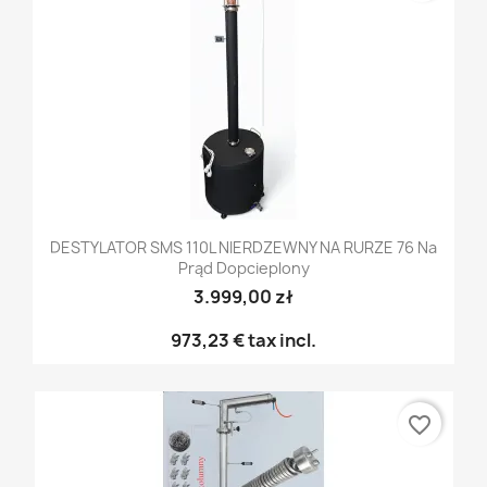
DESTYLATOR SMS 110L NIERDZEWNY NA RURZE 76 Na
Prąd Dopcieplony
3.999,00 zł
973,23 €
tax incl.
favorite_border