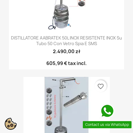
DISTILLATORE AABRATEK 50L INOX RESISTENTE INOX Su
Tubo 50 Con Vetro Spia E SMS
2.490,00 zł
605,99 €
tax incl.
favorite_border
Contact us via WhatsApp