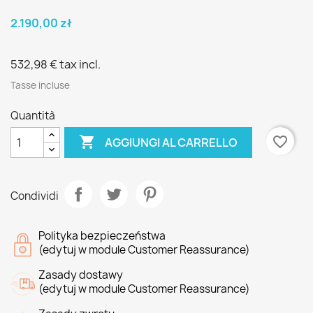
2.190,00 zł
532,98 €
tax incl.
Tasse incluse
Quantità

favorite_border
AGGIUNGI AL CARRELLO
Condividi
Polityka bezpieczeństwa
(edytuj w module Customer Reassurance)
Zasady dostawy
(edytuj w module Customer Reassurance)