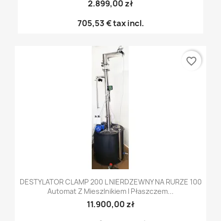
2.899,00 zł
705,53 €
tax incl.
favorite_border
DESTYLATOR CLAMP 200 L NIERDZEWNY NA RURZE 100
Automat Z Mieszlnikiem I Płaszczem...
11.900,00 zł