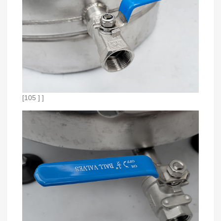
[105 ] ]