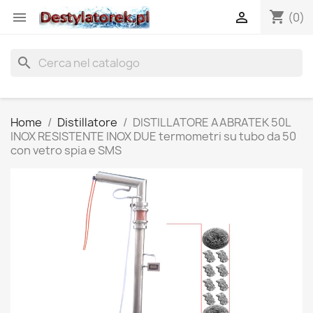
shopping_cart


(0)
search
Home
Distillatore
DISTILLATORE AABRATEK 50L
INOX RESISTENTE INOX DUE termometri su tubo da 50
con vetro spia e SMS