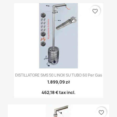
favorite_border
DISTILLATORE SMS 50 L INOX SU TUBO 60 Per Gas
1.899,09 zł
462,18 €
tax incl.
favorite_border