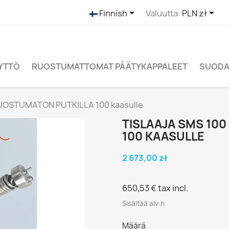


Finnish
Valuutta:
PLN zł
ÄYTTÖ
RUOSTUMATTOMAT PÄÄTYKAPPALEET
SUODAT
 RUOSTUMATON PUTKILLA 100 kaasulle
TISLAAJA SMS 10
100 KAASULLE
2 673,00 zł
650,53 €
tax incl.
Sisältää alv:n
Määrä