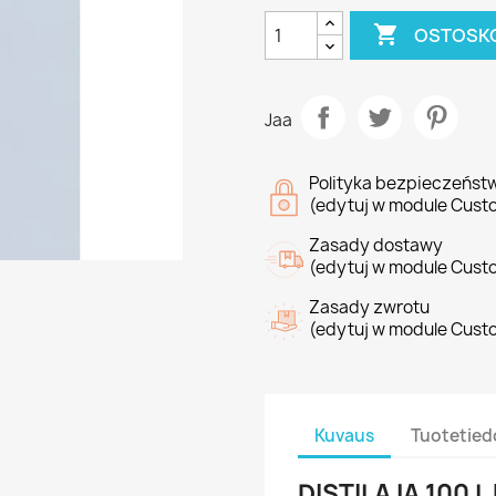

OSTOSKO
Jaa
Polityka bezpieczeńst
(edytuj w module Cust
Zasady dostawy
(edytuj w module Cust
Zasady zwrotu
(edytuj w module Cust
Kuvaus
Tuotetied
DISTILAJA 100