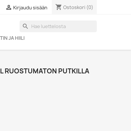
shopping_cart

Ostoskori
(0)
Kirjaudu sisään
search
IN JA HIILI
0 L RUOSTUMATON PUTKILLA