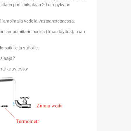
ttarin portti hitsataan 20 cm pylvään
sti lämpimällä vedellä vastaanotettaessa.
nnin lämpömittarin portilla (ilman täyttöä), pään
e putkille ja säiliöille.
islaaja?
entäkaaviosta: