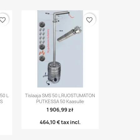
vorite_border
favorite_border
Pikakatselu

 50 L
Tislaaja SMS 50 L RUOSTUMATON
RS
PUTKESSA 50 Kaasulle
1 906,99 zł
464,10 €
tax incl.