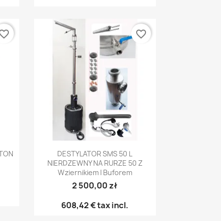
vorite_border
favorite_border
Pikakatselu

ATON
DESTYLATOR SMS 50 L
NIERDZEWNY NA RURZE 50 Z
Wziernikiem I Buforem
2 500,00 zł
608,42 €
tax incl.