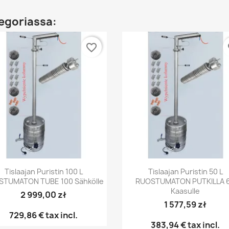
egoriassa:
favorite_border
fa
Pikakatselu
Pikakatselu


Tislaajan Puristin 100 L
Tislaajan Puristin 50 L
STUMATON TUBE 100 Sähkölle
RUOSTUMATON PUTKILLA 
Kaasulle
2 999,00 zł
1 577,59 zł
729,86 €
tax incl.
383,94 €
tax incl.