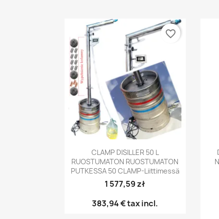
favorite_border
Pikakatselu

CLAMP DISILLER 50 L
RUOSTUMATON RUOSTUMATON
N
PUTKESSA 50 CLAMP-Liittimessä
1 577,59 zł
383,94 €
tax incl.