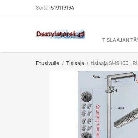
Soita:
519113134
TISLAAJAN T
Etusivulle
Tislaaja
tislaaja SMS 100 L