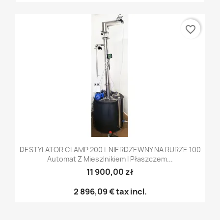
favorite_border
DESTYLATOR CLAMP 200 L NIERDZEWNY NA RURZE 100
Automat Z Mieszlnikiem I Płaszczem...
11 900,00 zł
2 896,09 €
tax incl.