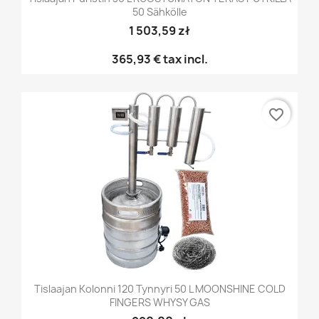
50 Sähkölle
1 503,59 zł
365,93 €
tax incl.
favorite_border
Tislaajan Kolonni 120 Tynnyri 50 L MOONSHINE COLD
FINGERS WHYSY GAS