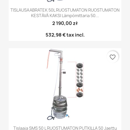
TISLAUSAABRATEK 50L RUOSTUMATON RUOSTUMATON
KESTÄVÄ KAKSI Lämpömittaria 50...
2 190,00 zł
532,98 €
tax incl.
favorite_border
Tislaaja SMS 50 L RUOSTUMATON PUTKILLA 50 Jaettu