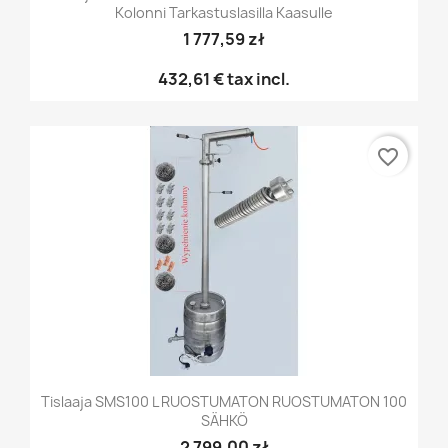
Kolonni Tarkastuslasilla Kaasulle
1 777,59 zł
432,61 €
tax incl.
favorite_border
Tislaaja SMS100 L RUOSTUMATON RUOSTUMATON 100
SÄHKÖ
2 799,00 zł