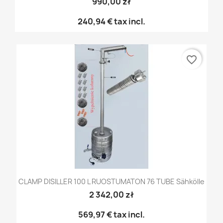
990,00 zł
240,94 €
tax incl.
favorite_border
CLAMP DISILLER 100 L RUOSTUMATON 76 TUBE Sähkölle
2 342,00 zł
569,97 €
tax incl.