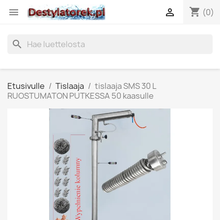
shopping_cart


(0)
search
Etusivulle
Tislaaja
tislaaja SMS 30 L
RUOSTUMATON PUTKESSA 50 kaasulle