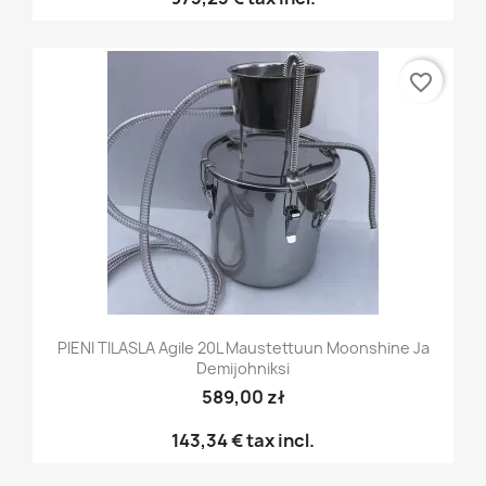
favorite_border
PIENI TILASLA Agile 20L Maustettuun Moonshine Ja
Demijohniksi
589,00 zł
143,34 €
tax incl.