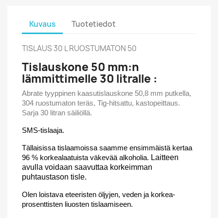
Kuvaus
Tuotetiedot
TISLAUS 30 L RUOSTUMATON 50
Tislauskone 50 mm:n
lämmittimelle 30 litralle :
Abrate tyyppinen kaasutislauskone 50,8 mm putkella,
304 ruostumaton teräs, Tig-hitsattu, kastopeittaus.
Sarja 30 litran säiliöllä.
SMS-tislaaja.
Tällaisissa tislaamoissa saamme ensimmäistä kertaa
96 % korkealaatuista väkevää alkoholia.
Laitteen
avulla voidaan saavuttaa korkeimman
puhtaustason tisle.
Olen loistava eteeristen öljyjen, veden ja korkea-
prosenttisten liuosten tislaamiseen.