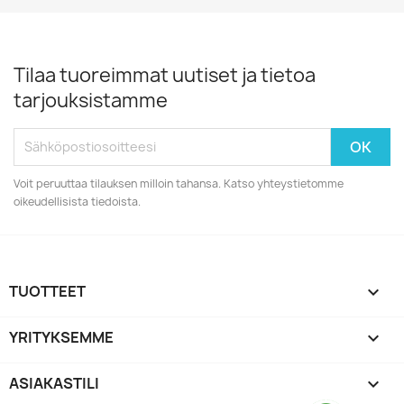
Tilaa tuoreimmat uutiset ja tietoa
tarjouksistamme
Voit peruuttaa tilauksen milloin tahansa. Katso yhteystietomme
oikeudellisista tiedoista.
TUOTTEET

YRITYKSEMME

ASIAKASTILI
