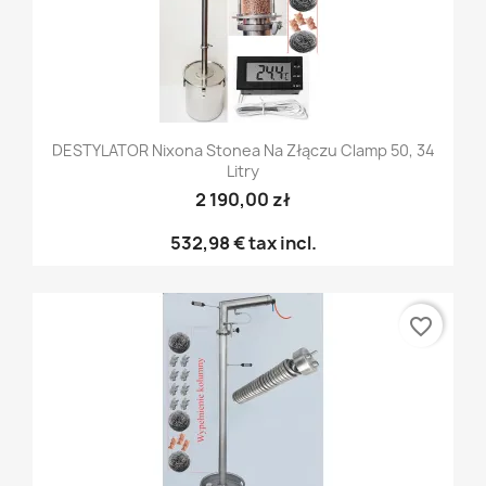
DESTYLATOR Nixona Stonea Na Złączu Clamp 50, 34
Litry
2 190,00 zł
532,98 €
tax incl.
favorite_border