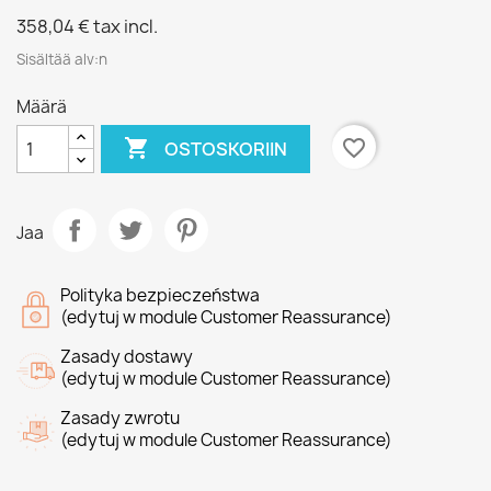
358,04 €
tax incl.
Sisältää alv:n
Määrä

favorite_border
OSTOSKORIIN
Jaa
Polityka bezpieczeństwa
(edytuj w module Customer Reassurance)
Zasady dostawy
(edytuj w module Customer Reassurance)
Zasady zwrotu
(edytuj w module Customer Reassurance)