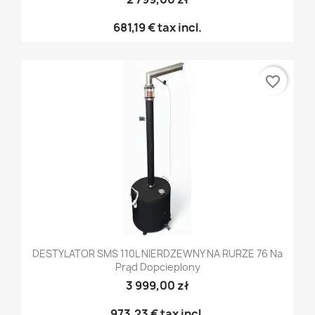
681,19 €
tax incl.
favorite_border
DESTYLATOR SMS 110L NIERDZEWNY NA RURZE 76 Na
Prąd Dopcieplony
3 999,00 zł
973,23 €
tax incl.