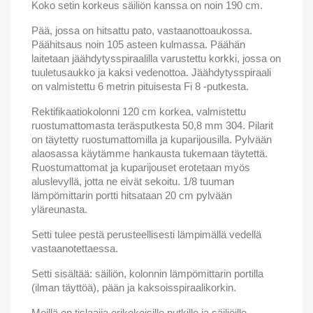
Koko setin korkeus säiliön kanssa on noin 190 cm.
Pää, jossa on hitsattu pato, vastaanottoaukossa.
Päähitsaus noin 105 asteen kulmassa. Päähän
laitetaan jäähdytysspiraalilla varustettu korkki, jossa on
tuuletusaukko ja kaksi vedenottoa. Jäähdytysspiraali
on valmistettu 6 metrin pituisesta Fi 8 -putkesta.
Rektifikaatiokolonni 120 cm korkea, valmistettu
ruostumattomasta teräsputkesta
50,8 mm 304. Pilarit
on täytetty ruostumattomilla ja kuparijousilla. Pylvään
alaosassa käytämme hankausta tukemaan täytettä.
Ruostumattomat ja kuparijouset erotetaan myös
aluslevyllä, jotta ne eivät sekoitu. 1/8 tuuman
lämpömittarin portti hitsataan 20 cm pylvään
yläreunasta.
Setti tulee pestä perusteellisesti lämpimällä vedellä
vastaanotettaessa.
Setti sisältää: säiliön, kolonnin lämpömittarin portilla
(ilman täyttöä), pään ja kaksoisspiraalikorkin.
Meillä on tislaajia erikokoisille putkille ja säiliöille.