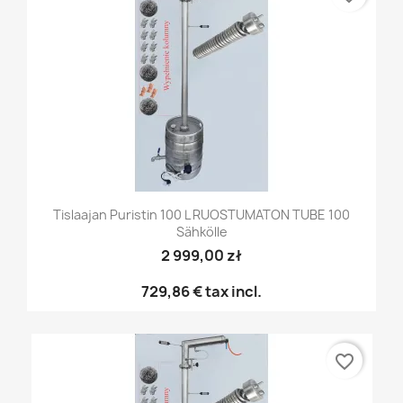
Tislaajan Puristin 100 L RUOSTUMATON TUBE 100
Sähkölle
2 999,00 zł
729,86 €
tax incl.
favorite_border