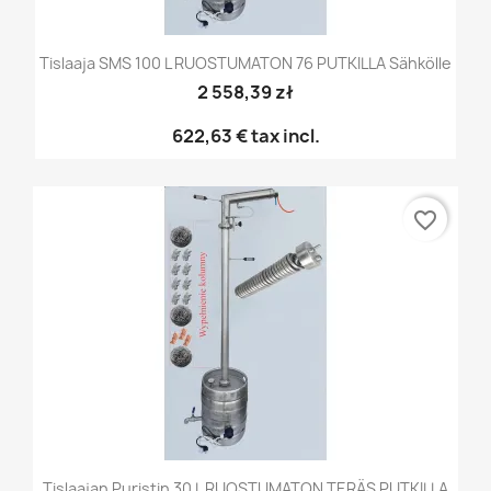
Tislaaja SMS 100 L RUOSTUMATON 76 PUTKILLA Sähkölle
2 558,39 zł
622,63 €
tax incl.
favorite_border
Tislaajan Puristin 30 L RUOSTUMATON TERÄS PUTKILLA