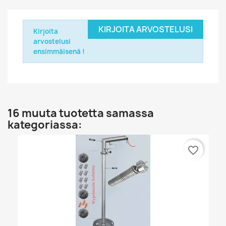
KIRJOITA ARVOSTELUSI
Kirjoita
arvostelusi
ensimmäisenä !
16 muuta tuotetta samassa
kategoriassa:
favorite_border