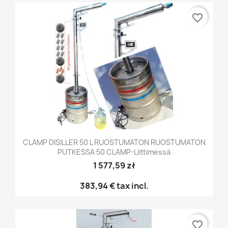
favorite_border
CLAMP DISILLER 50 L RUOSTUMATON RUOSTUMATON
PUTKESSA 50 CLAMP-Liittimessä
1 577,59 zł
383,94 €
tax incl.
favorite_border