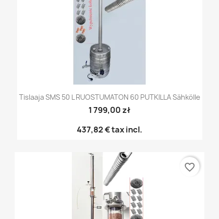
Tislaaja SMS 50 L RUOSTUMATON 60 PUTKILLA Sähkölle
1 799,00 zł
437,82 €
tax incl.
favorite_border