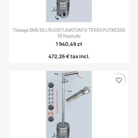
Tislaaja SMS 50 L RUOSTUMATONTA TERÄS PUTKESSA
76 Kaasulle
1 940,49 zł
472,26 €
tax incl.
favorite_border