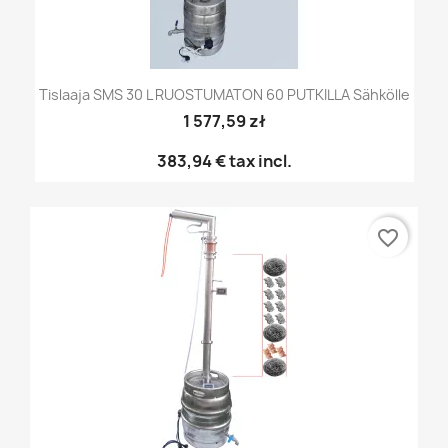
Tislaaja SMS 30 L RUOSTUMATON 60 PUTKILLA Sähkölle
1 577,59 zł
383,94 €
tax incl.
favorite_border