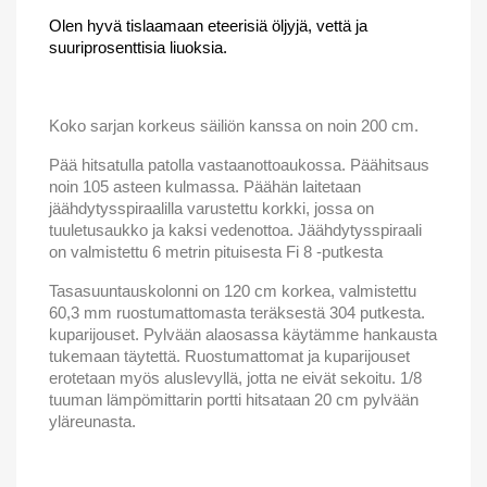
Olen hyvä tislaamaan eteerisiä öljyjä, vettä ja
suuriprosenttisia liuoksia.
Koko sarjan korkeus säiliön kanssa on noin 200 cm.
Pää hitsatulla patolla vastaanottoaukossa. Päähitsaus
noin 105 asteen kulmassa. Päähän laitetaan
jäähdytysspiraalilla varustettu korkki, jossa on
tuuletusaukko ja kaksi vedenottoa. Jäähdytysspiraali
on valmistettu 6 metrin pituisesta Fi 8 -putkesta
Tasasuuntauskolonni on 120 cm korkea, valmistettu
60,3
mm ruostumattomasta teräksestä 304 putkesta.
kuparijouset. Pylvään alaosassa käytämme hankausta
tukemaan täytettä. Ruostumattomat ja kuparijouset
erotetaan myös aluslevyllä, jotta ne eivät sekoitu. 1/8
tuuman lämpömittarin portti hitsataan 20 cm pylvään
yläreunasta.