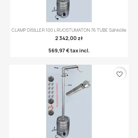
CLAMP DISILLER 100 L RUOSTUMATON 76 TUBE Sähkölle
2 342,00 zł
569,97 €
tax incl.
favorite_border