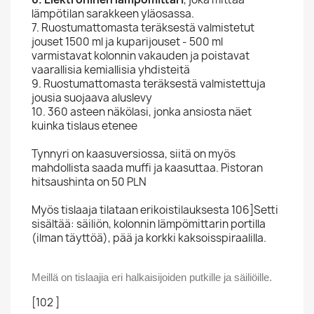
lämpötilan sarakkeen yläosassa.
7. Ruostumattomasta teräksestä valmistetut
jouset 1500 ml ja kuparijouset - 500 ml
varmistavat kolonnin vakauden ja poistavat
vaarallisia kemiallisia yhdisteitä
9. Ruostumattomasta teräksestä valmistettuja
jousia suojaava aluslevy
10. 360 asteen näkölasi, jonka ansiosta näet
kuinka tislaus etenee
Tynnyri on kaasuversiossa, siitä on myös
mahdollista saada muffi ja kaasuttaa. Pistoran
hitsaushinta on 50 PLN
Myös tislaaja tilataan erikoistilauksesta 106]Setti
sisältää: säiliön, kolonnin lämpömittarin portilla
(ilman täyttöä), pää ja korkki kaksoisspiraalilla.
Meillä on tislaajia eri halkaisijoiden putkille ja säiliöille.
[102 ]