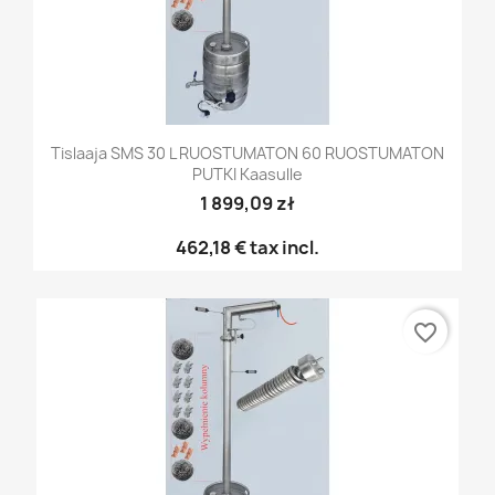
Tislaaja SMS 30 L RUOSTUMATON 60 RUOSTUMATON
PUTKI Kaasulle
1 899,09 zł
462,18 €
tax incl.
favorite_border