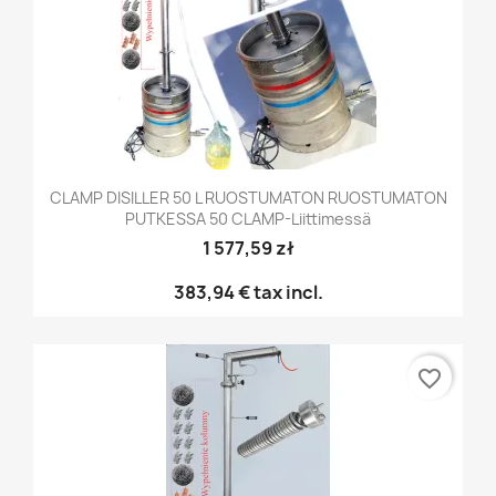
CLAMP DISILLER 50 L RUOSTUMATON RUOSTUMATON
PUTKESSA 50 CLAMP-Liittimessä
1 577,59 zł
383,94 €
tax incl.
favorite_border