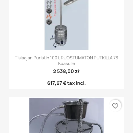
Tislaajan Puristin 100 L RUOSTUMATON PUTKILLA 76
Kaasulle
2 538,00 zł
617,67 €
tax incl.
favorite_border