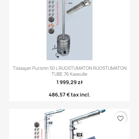
Tislaajan Puristin 50 L RUOSTUMATON RUOSTUMATON
TUBE 76 Kaasulle
1 999,29 zł
486,57 €
tax incl.
favorite_border