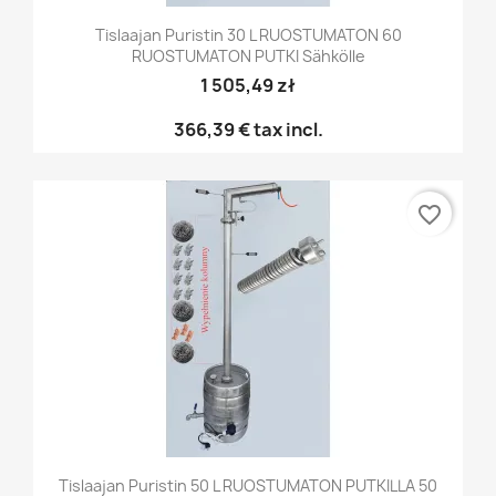
Tislaajan Puristin 30 L RUOSTUMATON 60
RUOSTUMATON PUTKI Sähkölle
1 505,49 zł
366,39 €
tax incl.
favorite_border
Tislaajan Puristin 50 L RUOSTUMATON PUTKILLA 50