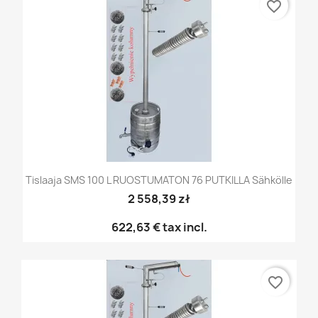
favorite_border
Tislaaja SMS 100 L RUOSTUMATON 76 PUTKILLA Sähkölle
2 558,39 zł
622,63 €
tax incl.
favorite_border