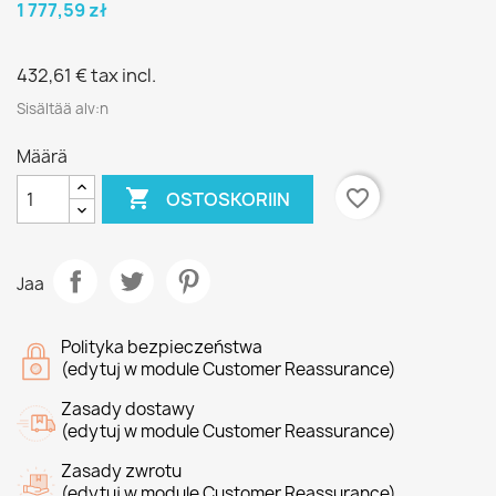
1 777,59 zł
432,61 €
tax incl.
Sisältää alv:n
Määrä

favorite_border
OSTOSKORIIN
Jaa
Polityka bezpieczeństwa
(edytuj w module Customer Reassurance)
Zasady dostawy
(edytuj w module Customer Reassurance)
Zasady zwrotu
(edytuj w module Customer Reassurance)