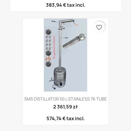
383,94 €
tax incl.
favorite_border
SMS DISTILLATOR 50 L STAINLESS 76 TUBE
2 361,59 zł
574,74 €
tax incl.