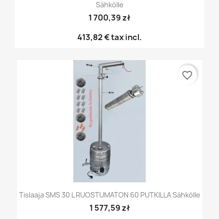
Sähkölle
1 700,39 zł
413,82 €
tax incl.
favorite_border
Tislaaja SMS 30 L RUOSTUMATON 60 PUTKILLA Sähkölle
1 577,59 zł