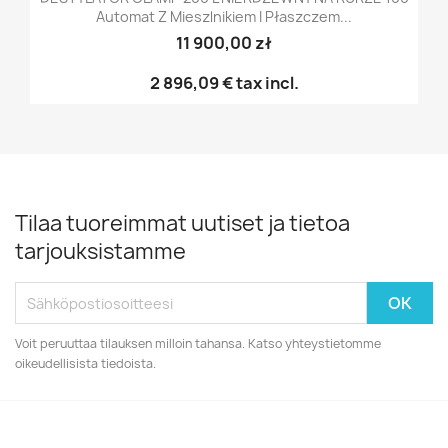
Automat Z Mieszlnikiem I Płaszczem...
11 900,00 zł
2 896,09 €
tax incl.
Tilaa tuoreimmat uutiset ja tietoa
tarjouksistamme
Voit peruuttaa tilauksen milloin tahansa. Katso yhteystietomme
oikeudellisista tiedoista.