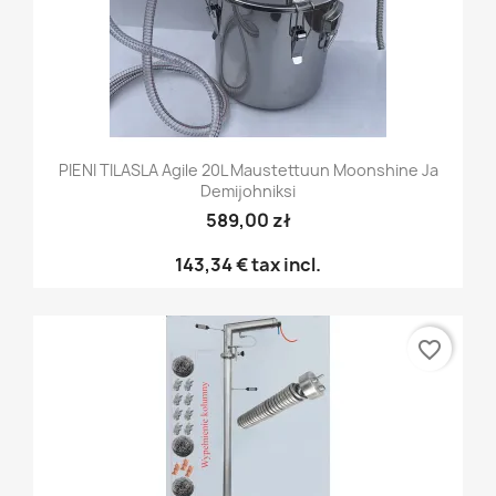
PIENI TILASLA Agile 20L Maustettuun Moonshine Ja
Demijohniksi
589,00 zł
143,34 €
tax incl.
favorite_border