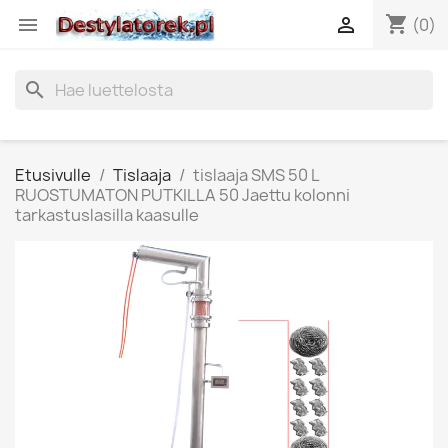
shopping_cart


(0)
search
Etusivulle
Tislaaja
tislaaja SMS 50 L
RUOSTUMATON PUTKILLA 50 Jaettu kolonni
tarkastuslasilla kaasulle