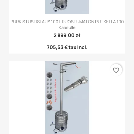
PURKISTUSTISLAUS 100 L RUOSTUMATON PUTKELLA 100
Kaasulle
2 899,00 zł
705,53 €
tax incl.
favorite_border