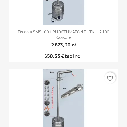
Tislaaja SMS 100 L RUOSTUMATON PUTKILLA 100
Kaasulle
2 673,00 zł
650,53 €
tax incl.
favorite_border