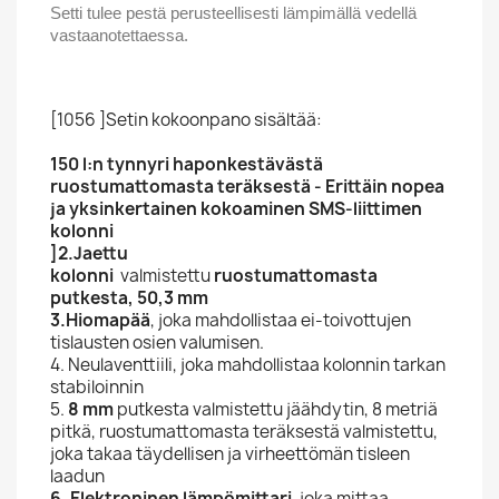
Setti tulee pestä perusteellisesti lämpimällä vedellä
vastaanotettaessa.
[1056 ]Setin kokoonpano sisältää:
1
50 l:n tynnyri
haponkestävästä
ruostumattomasta teräksestä - Erittäin nopea
ja yksinkertainen kokoaminen SMS-liittimen
kolonni
]2.
Jaettu
kolonni
valmistettu
ruostumattomasta
putkesta, 50,3 mm
3.Hiomapää
, joka mahdollistaa ei-toivottujen
tislausten osien valumisen.
4. Neulaventtiili, joka mahdollistaa kolonnin tarkan
stabiloinnin
5.
8 mm
putkesta valmistettu jäähdytin, 8 metriä
pitkä, ruostumattomasta teräksestä valmistettu,
joka takaa täydellisen ja virheettömän tisleen
laadun
6.
Elektroninen lämpömittari
, joka mittaa