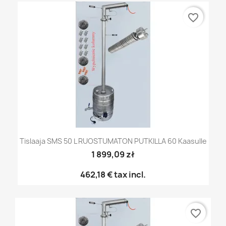
favorite_border
Tislaaja SMS 50 L RUOSTUMATON PUTKILLA 60 Kaasulle
1 899,09 zł
462,18 €
tax incl.
favorite_border