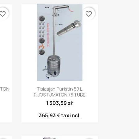
vorite_border
favorite_border
Pikakatselu

ATON
Tislaajan Puristin 50 L
RUOSTUMATON 76 TUBE
1 503,59 zł
365,93 €
tax incl.