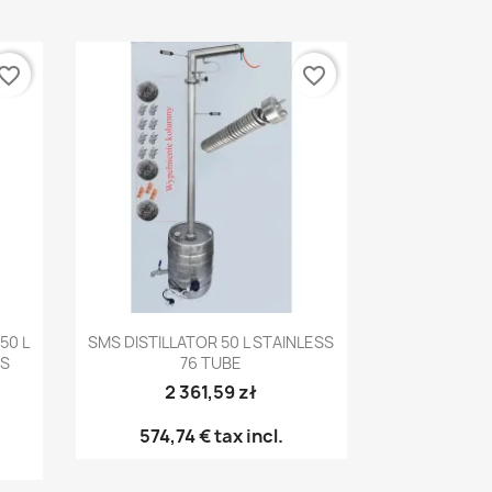
vorite_border
favorite_border
Pikakatselu

 50 L
SMS DISTILLATOR 50 L STAINLESS
RS
76 TUBE
2 361,59 zł
574,74 €
tax incl.