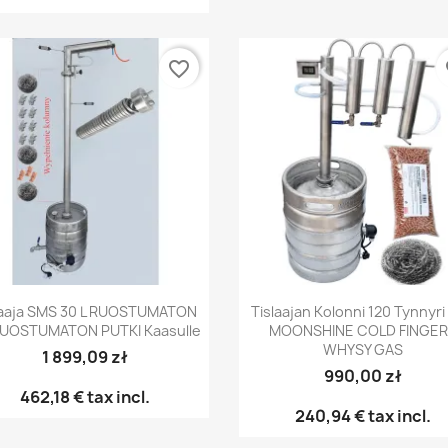
favorite_border
fa
Pikakatselu
Pikakatselu


laaja SMS 30 L RUOSTUMATON
Tislaajan Kolonni 120 Tynnyri
RUOSTUMATON PUTKI Kaasulle
MOONSHINE COLD FINGE
WHYSY GAS
1 899,09 zł
990,00 zł
462,18 €
tax incl.
240,94 €
tax incl.