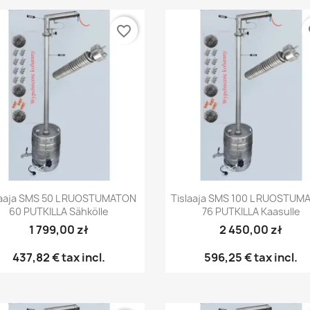
favorite_border
fa
Pikakatselu
Pikakatselu


laaja SMS 50 L RUOSTUMATON
Tislaaja SMS 100 L RUOSTUM
60 PUTKILLA Sähkölle
76 PUTKILLA Kaasulle
1 799,00 zł
2 450,00 zł
437,82 €
tax incl.
596,25 €
tax incl.