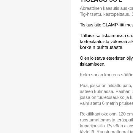
Abraattinen kaasutislausko
Tig-hitsattu, kastopeittaus. S
Tislauslaite CLAMP-liittime
Tällaisissa tislaamoissa 
korkealaatuista väkevää al
korkein puhtausaste.
Olen loistava eteeristen ölj
tislaamiseen.
Koko sarjan korkeus säiliö
Pää, jossa on hitsattu pat
asteen kulmassa. Päähän lai
jossa on tuuletusaukko ja k
valmistettu 6 metrin pituise
Rektifikaatiokolonni 120 cm
ruostumattomasta teräsputke
kuparijousilla. Pylvään a
täytettä. Ruostumattomat ja