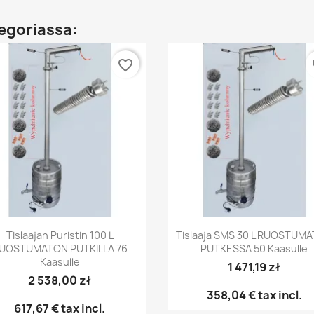
egoriassa:
favorite_border
fa
Pikakatselu
Pikakatselu


Tislaajan Puristin 100 L
Tislaaja SMS 30 L RUOSTUM
UOSTUMATON PUTKILLA 76
PUTKESSA 50 Kaasulle
Kaasulle
1 471,19 zł
2 538,00 zł
358,04 €
tax incl.
617,67 €
tax incl.