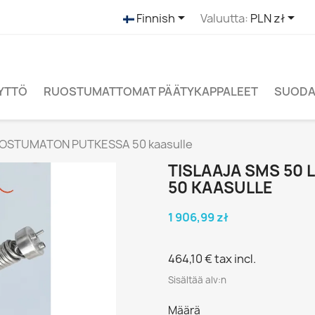


Finnish
Valuutta:
PLN zł
ÄYTTÖ
RUOSTUMATTOMAT PÄÄTYKAPPALEET
SUODAT
 RUOSTUMATON PUTKESSA 50 kaasulle
TISLAAJA SMS 50
50 KAASULLE
1 906,99 zł
464,10 €
tax incl.
Sisältää alv:n
Määrä