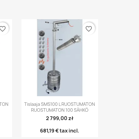
vorite_border
favorite_border
Pikakatselu

ATON
Tislaaja SMS100 L RUOSTUMATON
RUOSTUMATON 100 SÄHKÖ
2 799,00 zł
681,19 €
tax incl.