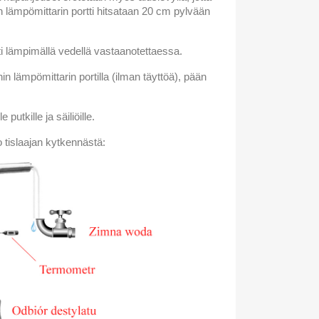
n lämpömittarin portti hitsataan 20 cm pylvään
sti lämpimällä vedellä vastaanotettaessa.
nnin lämpömittarin portilla (ilman täyttöä), pään
e putkille ja säiliöille.
 tislaajan kytkennästä: