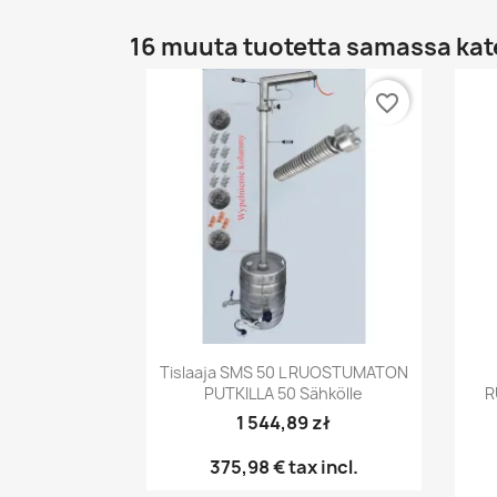
16 muuta tuotetta samassa kat
favorite_border
Pikakatselu

Tislaaja SMS 50 L RUOSTUMATON
PUTKILLA 50 Sähkölle
R
1 544,89 zł
375,98 €
tax incl.