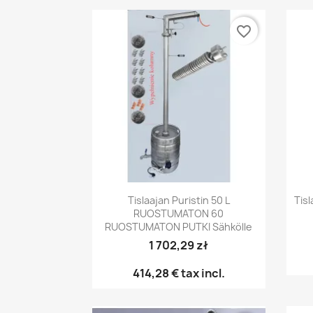
favorite_border
Pikakatselu

Tislaajan Puristin 50 L
Tis
RUOSTUMATON 60
RUOSTUMATON PUTKI Sähkölle
1 702,29 zł
414,28 €
tax incl.