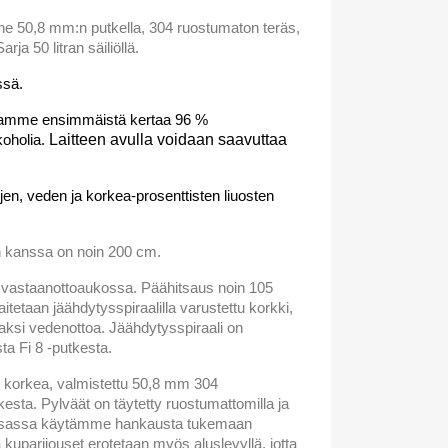
ne 50,8 mm:n putkella, 304 ruostumaton teräs,
arja 50 litran säiliöllä.
ssä.
saamme ensimmäistä kertaa 96 %
koholia.
Laitteen avulla voidaan saavuttaa
yjen, veden ja korkea-prosenttisten liuosten
n kanssa on noin 200 cm.
o, vastaanottoaukossa. Päähitsaus noin 105
tetaan jäähdytysspiraalilla varustettu korkki,
aksi vedenottoa. Jäähdytysspiraali on
sta Fi 8 -putkesta.
 korkea, valmistettu
50,8 mm 304
sta. Pylväät on täytetty ruostumattomilla ja
laosassa käytämme hankausta tukemaan
 kuparijouset erotetaan myös aluslevyllä, jotta