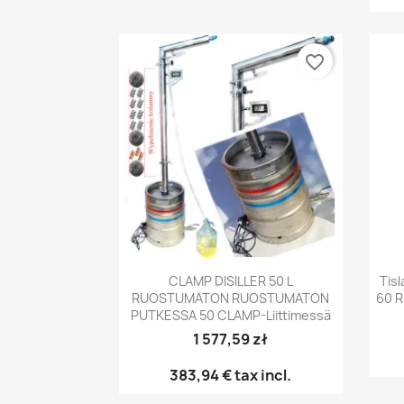
favorite_border
Pikakatselu

CLAMP DISILLER 50 L
Tis
RUOSTUMATON RUOSTUMATON
60 
PUTKESSA 50 CLAMP-Liittimessä
1 577,59 zł
383,94 €
tax incl.