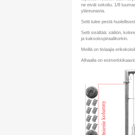
ne eivät sekoitu. 1/8 tuuma
yläreunasta.
Setti tulee pestä huolellise
Setti sisältää: säiliön, kolo
ja kaksoisspiraalikorkin.
Meillä on tislaajia erikokoisill
Alhaalla on esimerkkikaavio