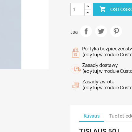

OSTOSKO
Jaa
Polityka bezpieczeńst
(edytuj w module Cust
Zasady dostawy
(edytuj w module Cust
Zasady zwrotu
(edytuj w module Cust
Kuvaus
Tuotetied
TISLAUS 50 L