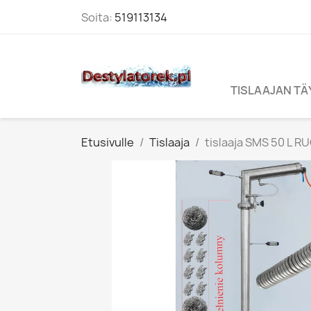
Soita:
519113134
TISLAAJAN T
Etusivulle
Tislaaja
tislaaja SMS 50 L