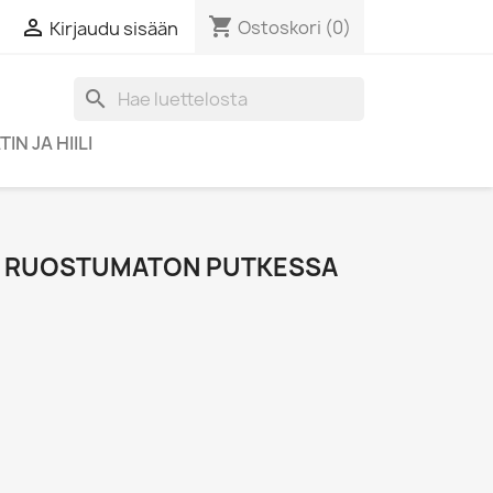
shopping_cart

Ostoskori
(0)
Kirjaudu sisään
search
IN JA HIILI
 L RUOSTUMATON PUTKESSA