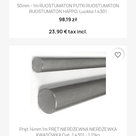
50mm - 1m RUOSTUMATON PUTKI RUOSTUMATON
RUOSTUMATON HAPPO, Luokka 1.4301
98,19 zł
23,90 €
tax incl.
favorite_border
Pręt 14mm 1m PRĘT NIERDZEWNA NIERDZEWKA
KWASÓWKA Gat. 1.4301 - 1,21kg