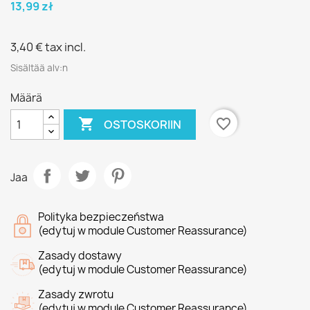
13,99 zł
3,40 €
tax incl.
Sisältää alv:n
Määrä

favorite_border
OSTOSKORIIN
Jaa
Polityka bezpieczeństwa
(edytuj w module Customer Reassurance)
Zasady dostawy
(edytuj w module Customer Reassurance)
Zasady zwrotu
(edytuj w module Customer Reassurance)