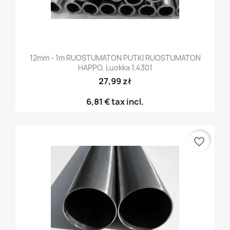
12mm - 1m RUOSTUMATON PUTKI RUOSTUMATON
HAPPO, Luokka 1.4301
27,99 zł
6,81 €
tax incl.
favorite_border