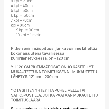
3 kpl = 30cm
4 kpl =40cm
5 kpl =50cm
6 kpl = 60cm
7 kpl =70cm
kpl =80cm
9 kpl = 90cm
10 kpl = 1 metri
Pitken enimmäispituus, jonka voimme lähettää
kokonaisuutena tavallisessa
kuriirilähetyksessä, on - 120 cm
YLI 120 CM PIDEMMÄT OSAT ON JO KÄSITELLYT
MUKAUTETTUNA TOIMITUKSENA – MUKAUTETTU
LÄHETYS: 121 cm – 200 cm
* OTA SITTEN YHTEYTTÄ PUHELIMELLE TAI
SÄHKÖPOSTILLA, JOTKA PÄÄTÄÄN MUKAUTETTU
TOIMITUSLAARA
Se on monipuolisin ja yleisin ruostumattoman