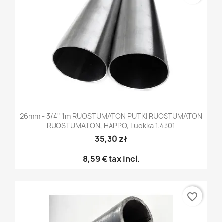
26mm - 3/4" 1m RUOSTUMATON PUTKI RUOSTUMATON
RUOSTUMATON, HAPPO, Luokka 1.4301
35,30 zł
8,59 €
tax incl.
favorite_border