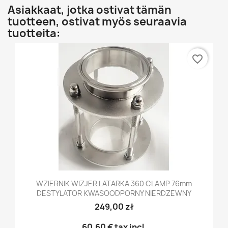
Asiakkaat, jotka ostivat tämän
tuotteen, ostivat myös seuraavia
tuotteita:
favorite_border
WZIERNIK WIZJER LATARKA 360 CLAMP 76mm
DESTYLATOR KWASOODPORNY NIERDZEWNY
249,00 zł
60,60 €
tax incl.