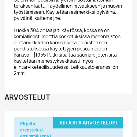
teräksen laatu. Täydellinen hitsaukseen ja muovin
työstämiseen. Käytetään esimerkiksi pylväinä,
pylväinä, kaiteina jne.
Luokka 304 on laajalti käytössä, koska se on
kemiallisesti inerttiä kosketuksissa monenlaisten
elintarvikkeiden kanssa sekä erilaisten sen
puhdistuksessa käytettyjen pesuaineiden
kanssa. , [1055 Putki sisältää sauman, joten sitä
käytetään menestyksekkäästi myös
elintarviketeollisuudessa. Leikkaustoleranssi on
2mm
ARVOSTELUT
KIRJOITA ARVOSTELUSI
Kirjoita
arvostelusi
ensimmäisenä !