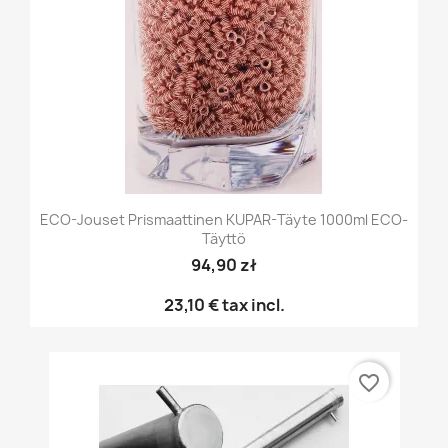
ECO-Jouset Prismaattinen KUPAR-Täyte 1000ml ECO-
Täyttö
94,90 zł
23,10 €
tax incl.
favorite_border