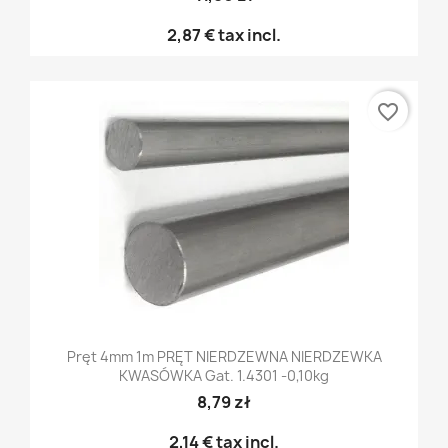
2,87 €
tax incl.
favorite_border
Pręt 4mm 1m PRĘT NIERDZEWNA NIERDZEWKA
KWASÓWKA Gat. 1.4301 -0,10kg
8,79 zł
2,14 €
tax incl.