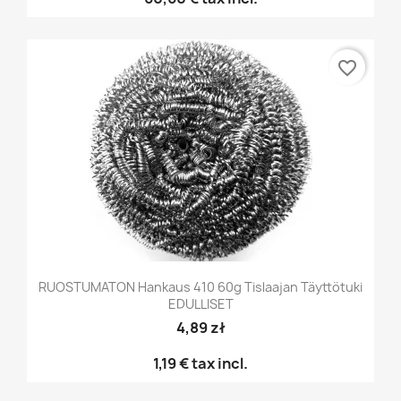
favorite_border
RUOSTUMATON Hankaus 410 60g Tislaajan Täyttötuki
EDULLISET
4,89 zł
1,19 €
tax incl.