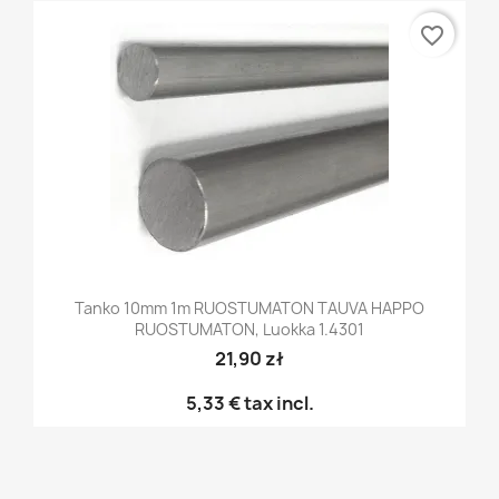
favorite_border
Tanko 10mm 1m RUOSTUMATON TAUVA HAPPO
RUOSTUMATON, Luokka 1.4301
21,90 zł
5,33 €
tax incl.