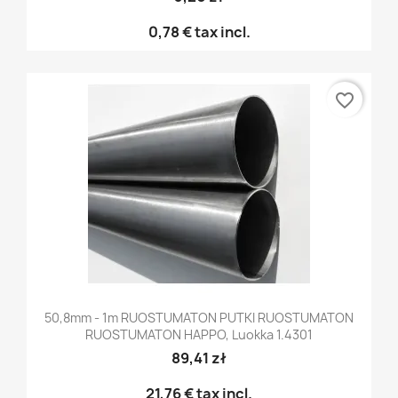
0,78 €
tax incl.
favorite_border
50,8mm - 1m RUOSTUMATON PUTKI RUOSTUMATON
RUOSTUMATON HAPPO, Luokka 1.4301
89,41 zł
21,76 €
tax incl.