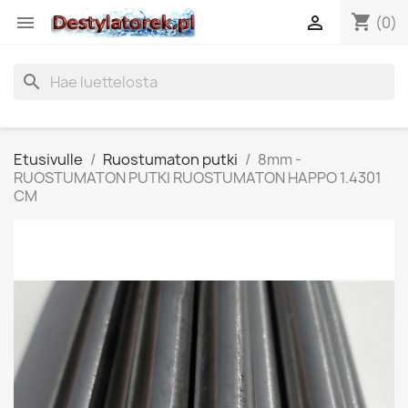
shopping_cart


(0)
search
Etusivulle
Ruostumaton putki
8mm -
RUOSTUMATON PUTKI RUOSTUMATON HAPPO 1.4301
CM