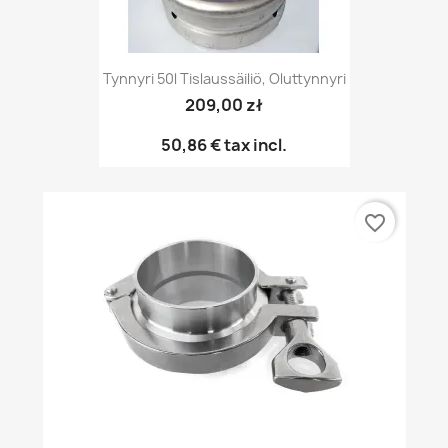
Tynnyri 50l Tislaussäiliö, Oluttynnyri
209,00 zł
50,86 €
tax incl.
favorite_border