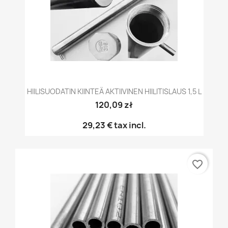
HIILISUODATIN KIINTEÄ AKTIIVINEN HIILITISLAUS 1,5 L
120,09 zł
29,23 €
tax incl.
favorite_border