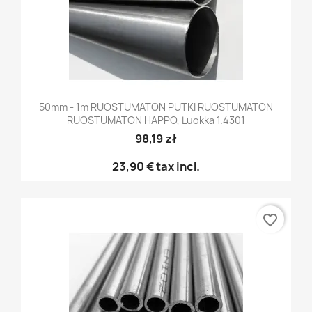
50mm - 1m RUOSTUMATON PUTKI RUOSTUMATON
RUOSTUMATON HAPPO, Luokka 1.4301
98,19 zł
23,90 €
tax incl.
favorite_border