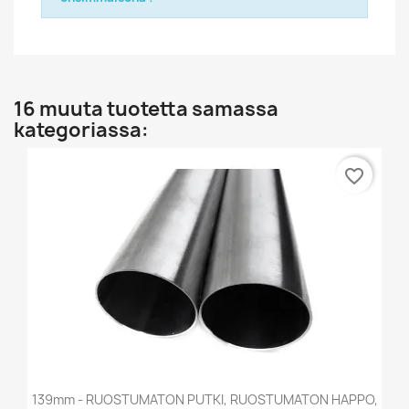
16 muuta tuotetta samassa
kategoriassa:
favorite_border
139mm - RUOSTUMATON PUTKI, RUOSTUMATON HAPPO,