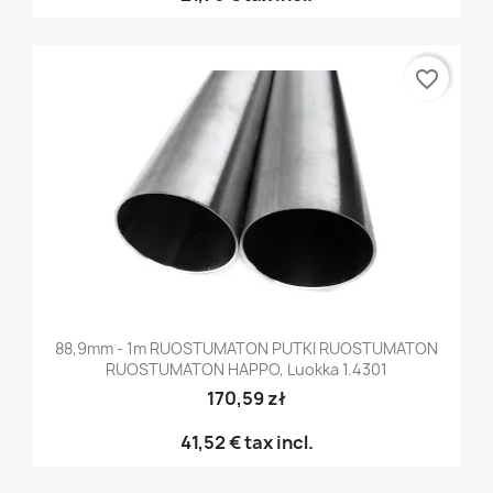
favorite_border
88,9mm - 1m RUOSTUMATON PUTKI RUOSTUMATON
RUOSTUMATON HAPPO, Luokka 1.4301
170,59 zł
41,52 €
tax incl.