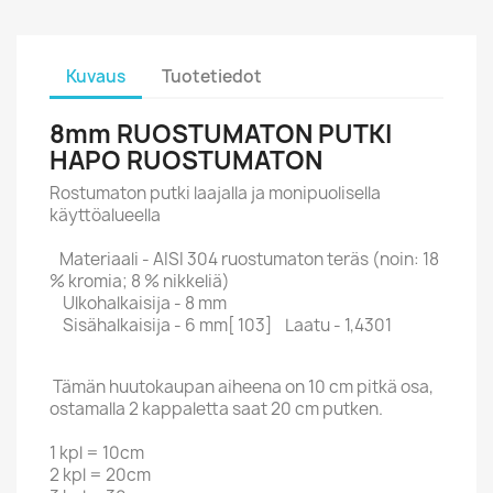
Kuvaus
Tuotetiedot
8mm RUOSTUMATON PUTKI
HAPO RUOSTUMATON
Rostumaton putki laajalla ja monipuolisella
käyttöalueella
Materiaali - AISI 304 ruostumaton teräs (noin: 18
% kromia; 8 % nikkeliä)
Ulkohalkaisija - 8 mm
Sisähalkaisija - 6 mm[ 103] Laatu - 1,4301
Tämän huutokaupan aiheena on 10 cm pitkä osa,
ostamalla 2 kappaletta saat 20 cm putken.
1 kpl = 10cm
2 kpl = 20cm