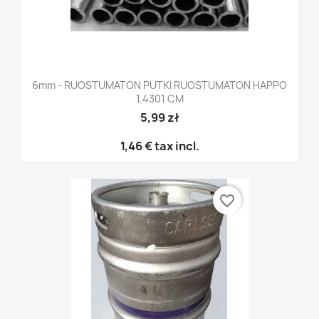
6mm - RUOSTUMATON PUTKI RUOSTUMATON HAPPO
1.4301 CM
5,99 zł
1,46 €
tax incl.
favorite_border