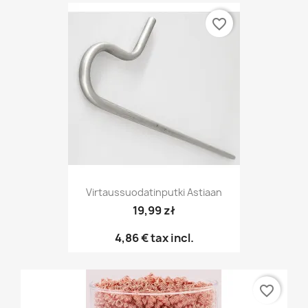
favorite_border
Virtaussuodatinputki Astiaan
19,99 zł
4,86 €
tax incl.
favorite_border