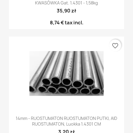
KWASÓWKA Gat. 1.4301 - 1,58kg
35,90 zł
8,74 €
tax incl.
favorite_border
14mm - RUOSTUMATON RUOSTUMATON PUTKI, AID
RUOSTUMATON, Luokka 1.4301 CM
3,20 zł