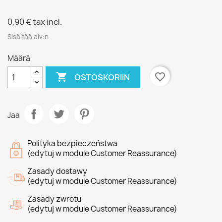
0,90 €
tax incl.
Sisältää alv:n
Määrä

favorite_border
OSTOSKORIIN
Jaa
Polityka bezpieczeństwa
(edytuj w module Customer Reassurance)
Zasady dostawy
(edytuj w module Customer Reassurance)
Zasady zwrotu
(edytuj w module Customer Reassurance)