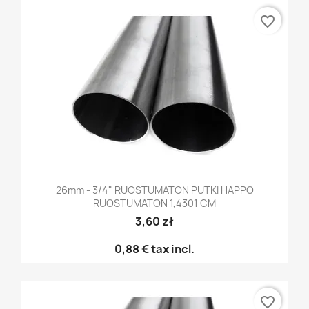
favorite_border
26mm - 3/4" RUOSTUMATON PUTKI HAPPO
RUOSTUMATON 1,4301 CM
3,60 zł
0,88 €
tax incl.
favorite_border