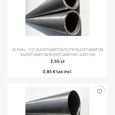
21,3 Mm - 1/2" RUOSTUMATON PUTKI RUOSTUMATON
RUOSTUMATON RUOSTUMATON 1,4301 CM
3,50 zł
0,85 €
tax incl.
favorite_border