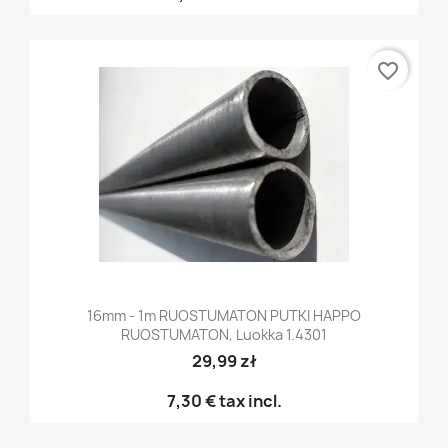
favorite_border
16mm - 1m RUOSTUMATON PUTKI HAPPO
RUOSTUMATON, Luokka 1.4301
29,99 zł
7,30 €
tax incl.