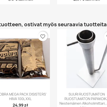
tuotteen, ostivat myös seuraavia tuotteita
favorite_border
fa
Pikakatselu
Pikakatselu


BRA MEGA PACK DISISTERS'
SUURI RUOSTUMATON
HIIVA 100L XXL
RUOSTUMATON PAPAKOIK
Nestemäinen Alkoholimittari,
24,99 zł