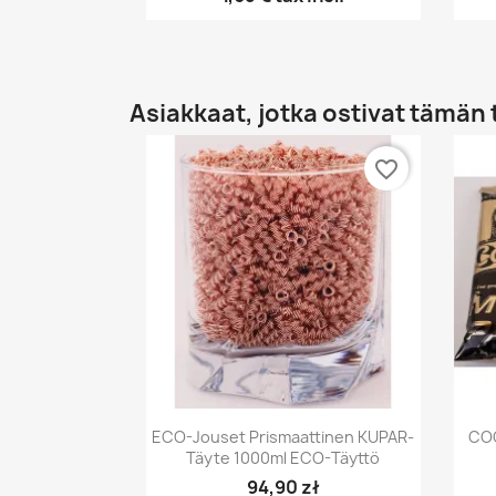
Asiakkaat, jotka ostivat tämän 
favorite_border
Pikakatselu

ECO-Jouset Prismaattinen KUPAR-
COO
Täyte 1000ml ECO-Täyttö
94,90 zł