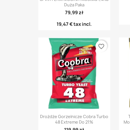
Duża Paka
79,99 zł
19,47 €
tax incl.
favorite_border
Pikakatselu

Drożdże Gorzelnicze Cobra Turbo
48 Extreme Do 21%
Mo
119,99 zł