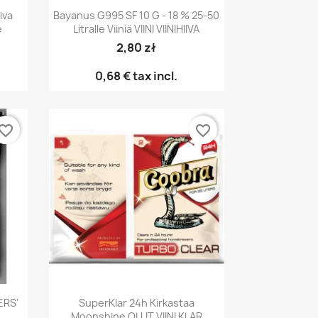
Pikakatselu

iva
Bayanus G995 SF 10 G - 18 % 25-50
e
Litralle Viiniä VIINI VIINIHIIVA
2,80 zł
0,68 €
tax incl.
vorite_border
favorite_border
Pikakatselu

ERS'
SuperKlar 24h Kirkastaa
Moonshine OLUT VIINI KLAR