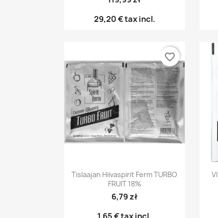
29,20 €
tax incl.
favorite_border
Pikakatselu

Tislaajan Hiivaspirit Ferm TURBO
V
FRUIT 18%
6,79 zł
1,65 €
tax incl.