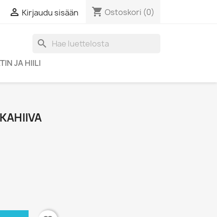
shopping_cart

Ostoskori
(0)
Kirjaudu sisään
search
IN JA HIILI
KAHIIVA