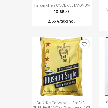
Pikakatselu

Tislaamohiiva COOBRA 6 MAGNUM
M
10,88 zł
2,65 €
tax incl.
favorite_border
Pikakatselu

Drożdże Gorzelnicze Drożdże
S
SPIRITFERM MOSKVA Moskwa 1,4KG