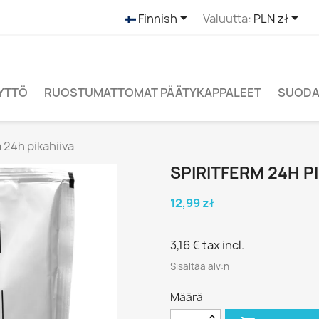


Finnish
Valuutta:
PLN zł
ÄYTTÖ
RUOSTUMATTOMAT PÄÄTYKAPPALEET
SUODAT
 24h pikahiiva
SPIRITFERM 24H PI
12,99 zł
3,16 €
tax incl.
Sisältää alv:n
Määrä