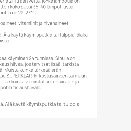
eria 21 litraan vettä, jonka lämpötila on
itten koko pussi 35-40 lämpötilassa.
ötila on 22-27*C.
toaineet, vitamiinit ja hivenaineet.
 Älä käytä käymisputkia tai tulppia, äläkä
issa.
pea käyminen 24 tunnissa. Sinulla on
us hiivaa, jos tarvitset lisää, tarkista
ä. Muista kuinka tärkeää erän
itse SUPERKLAR-kirkastusaineen tai muun
Lue kuinka valmistat sokerisiirapin ja
ötila tislaushiivalle.
 Älä käytä käymisputkia tai tulppia