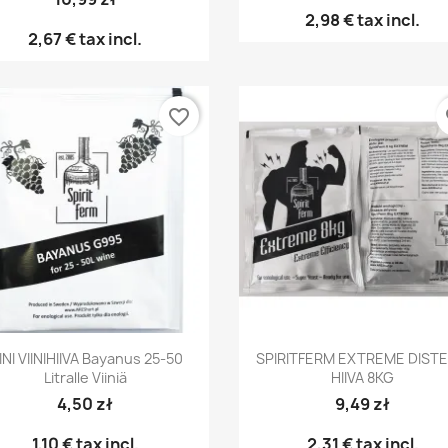
2,98 €
tax incl.
2,67 €
tax incl.
favorite_border
fa
Pikakatselu
Pikakatselu


IINI VIINIHIIVA Bayanus 25-50
SPIRITFERM EXTREME DISTE
Litralle Viiniä
HIIVA 8KG
4,50 zł
9,49 zł
1,10 €
tax incl.
2,31 €
tax incl.