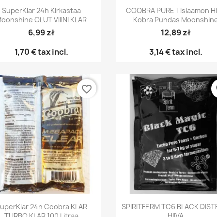
Pikakatselu
Pikakatselu


SuperKlar 24h Kirkastaa
COOBRA PURE Tislaamon Hi
oonshine OLUT VIIINI KLAR
Kobra Puhdas Moonshin
6,99 zł
12,89 zł
1,70 €
tax incl.
3,14 €
tax incl.
favorite_border
fa
Pikakatselu
Pikakatselu


uperKlar 24h Coobra KLAR
SPIRITFERM TC6 BLACK DIST
TURBO KLAR 100 Litraa
HIIVA