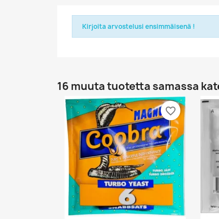
Kirjoita arvostelusi ensimmäisenä !
16 muuta tuotetta samassa kat
favorite_border