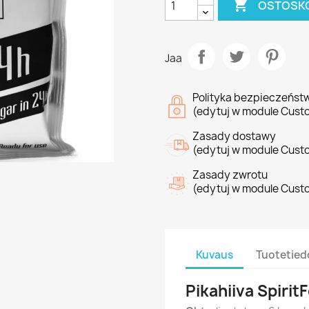

OSTOSKO
Jaa
Polityka bezpieczeńst
(edytuj w module Cust
Zasady dostawy
(edytuj w module Cust
Zasady zwrotu
(edytuj w module Cust
Kuvaus
Tuotetied
Pikahiiva Spiri