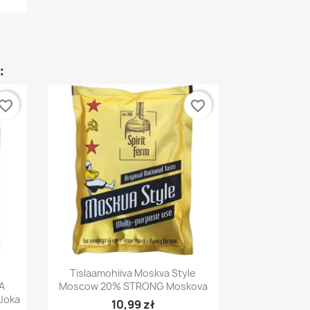
:
vorite_border
favorite_border
Pikakatselu

Tislaamohiiva Moskva Style
A
Moscow 20% STRONG Moskova
 Joka
10,99 zł