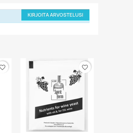
KIRJOITA ARVOSTELUSI
vorite_border
favorite_border