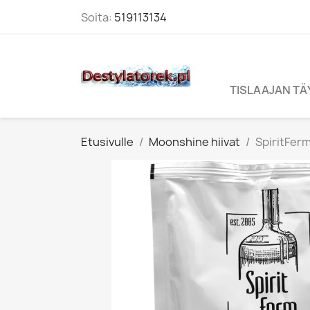
Soita:
519113134
TISLAAJAN T
Etusivulle
Moonshine hiivat
SpiritFerm