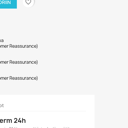
favorite_border
RIIN
wa
omer Reassurance)
omer Reassurance)
omer Reassurance)
ot
tFerm 24h