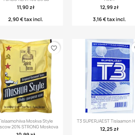
11,90 zł
12,99 zł
2,90 €
tax incl.
3,16 €
tax incl.
favorite_border
fa
Pikakatselu
Pikakatselu


Tislaamohiiva Moskva Style
T3 SUPERJAEST Tislaamon H
scow 20% STRONG Moskova
12,25 zł
10,99 zł