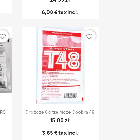
6,08 €
tax incl.
vorite_border
favorite_border
Pikakatselu

RS'
Drożdże Gorzelnicze Coobra 48
15,00 zł
3,65 €
tax incl.