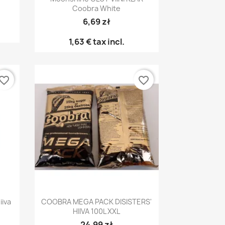
Coobra White
6,69 zł
1,63 €
tax incl.
vorite_border
favorite_border
Pikakatselu

iiva
COOBRA MEGA PACK DISISTERS'
HIIVA 100L XXL
24,99 zł