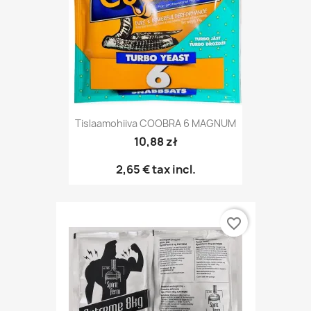
Tislaamohiiva COOBRA 6 MAGNUM
10,88 zł
2,65 €
tax incl.
favorite_border