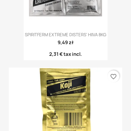
SPIRITFERM EXTREME DISTERS' HIIVA 8KG
9,49 zł
2,31 €
tax incl.
favorite_border