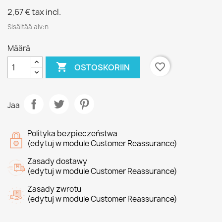
2,67 €
tax incl.
Sisältää alv:n
Määrä

favorite_border
OSTOSKORIIN
Jaa
Polityka bezpieczeństwa
(edytuj w module Customer Reassurance)
Zasady dostawy
(edytuj w module Customer Reassurance)
Zasady zwrotu
(edytuj w module Customer Reassurance)