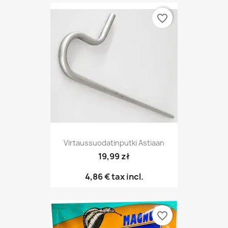
favorite_border
Virtaussuodatinputki Astiaan
19,99 zł
4,86 €
tax incl.
favorite_border