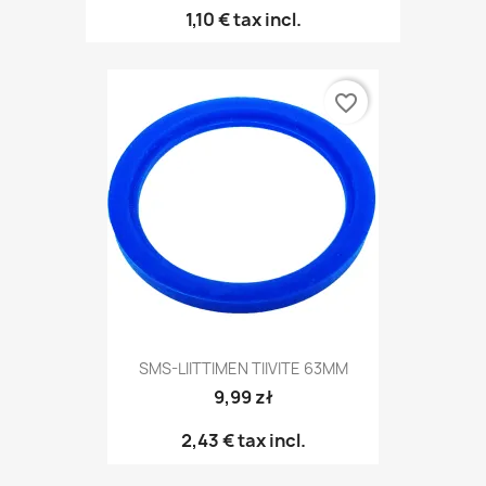
1,10 €
tax incl.
favorite_border
SMS-LIITTIMEN TIIVITE 63MM
9,99 zł
2,43 €
tax incl.