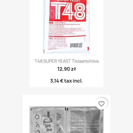
T48 SUPER YEAST Tislaamohiiva
12,90 zł
3,14 €
tax incl.
favorite_border