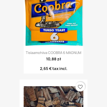
Tislaamohiiva COOBRA 6 MAGNUM
10,88 zł
2,65 €
tax incl.
favorite_border