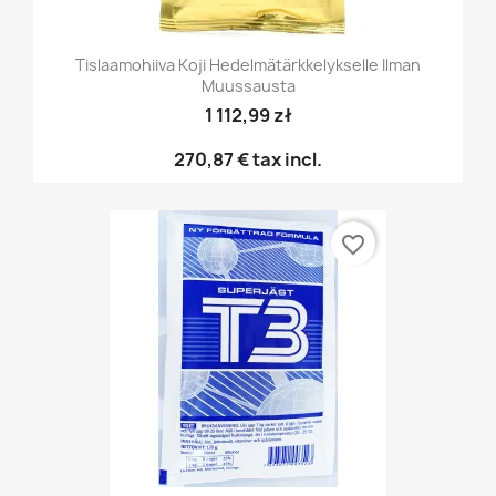
Tislaamohiiva Koji Hedelmätärkkelykselle Ilman
Muussausta
1 112,99 zł
270,87 €
tax incl.
favorite_border