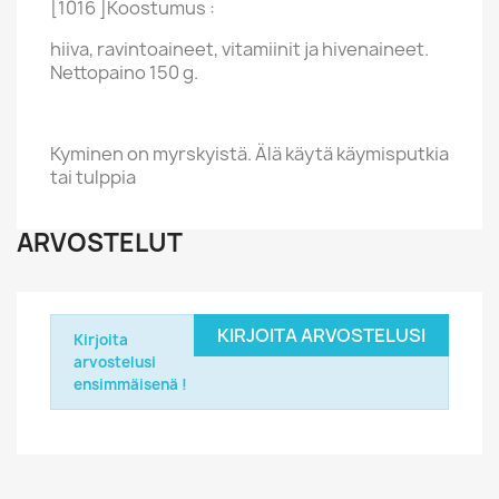
[1016 ]Koostumus :
hiiva, ravintoaineet, vitamiinit ja hivenaineet.
Nettopaino 150 g.
Kyminen on myrskyistä. Älä käytä käymisputkia
tai tulppia
ARVOSTELUT
KIRJOITA ARVOSTELUSI
Kirjoita
arvostelusi
ensimmäisenä !