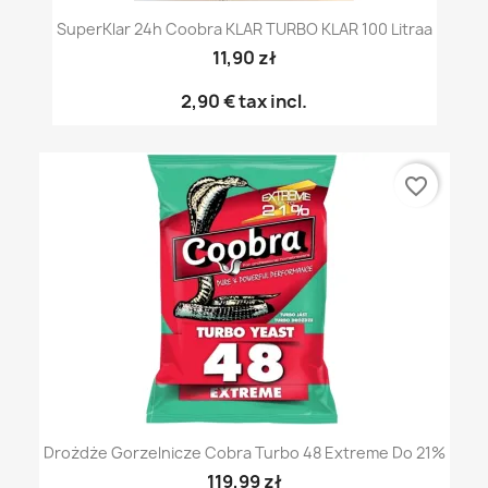
SuperKlar 24h Coobra KLAR TURBO KLAR 100 Litraa
11,90 zł
2,90 €
tax incl.
favorite_border
Drożdże Gorzelnicze Cobra Turbo 48 Extreme Do 21%
119,99 zł