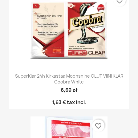
favorite_border
SuperKlar 24h Kirkastaa Moonshine OLUT VIINI KLAR
Coobra White
6,69 zł
1,63 €
tax incl.
favorite_border