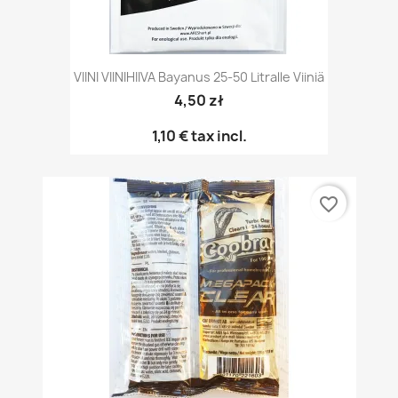
VIINI VIINIHIIVA Bayanus 25-50 Litralle Viiniä
4,50 zł
1,10 €
tax incl.
favorite_border