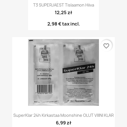
T3 SUPERJAEST Tislaamon Hiiva
12,25 zł
2,98 €
tax incl.
favorite_border
SuperKlar 24h Kirkastaa Moonshine OLUT VIIINI KLAR
6,99 zł