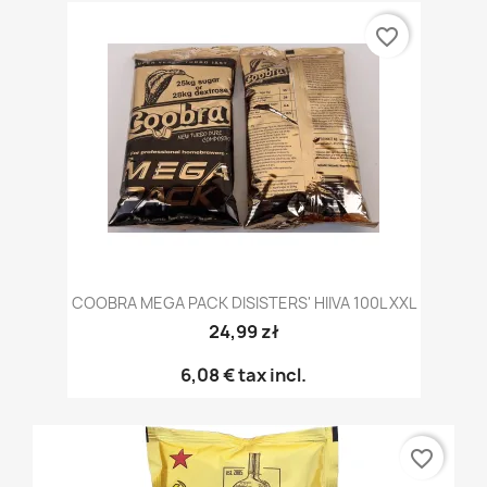
favorite_border
COOBRA MEGA PACK DISISTERS' HIIVA 100L XXL
24,99 zł
6,08 €
tax incl.
favorite_border