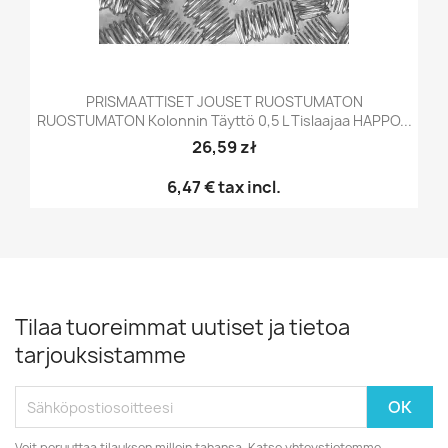
PRISMAATTISET JOUSET RUOSTUMATON
RUOSTUMATON Kolonnin Täyttö 0,5 L Tislaajaa HAPPO...
26,59 zł
6,47 €
tax incl.
Tilaa tuoreimmat uutiset ja tietoa
tarjouksistamme
Voit peruuttaa tilauksen milloin tahansa. Katso yhteystietomme