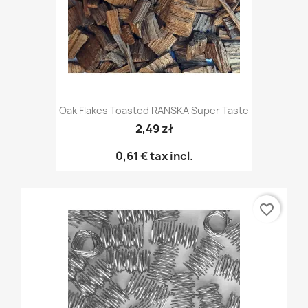
Oak Flakes Toasted RANSKA Super Taste
2,49 zł
0,61 €
tax incl.
favorite_border