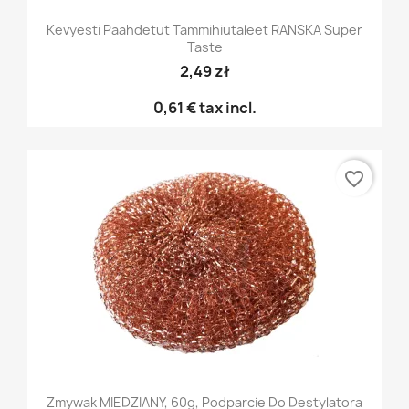
Kevyesti Paahdetut Tammihiutaleet RANSKA Super
Taste
2,49 zł
0,61 €
tax incl.
favorite_border
Zmywak MIEDZIANY, 60g, Podparcie Do Destylatora