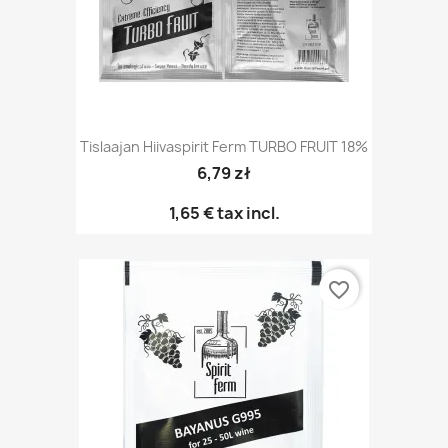
Tislaajan Hiivaspirit Ferm TURBO FRUIT 18%
6,79 zł
1,65 €
tax incl.
favorite_border