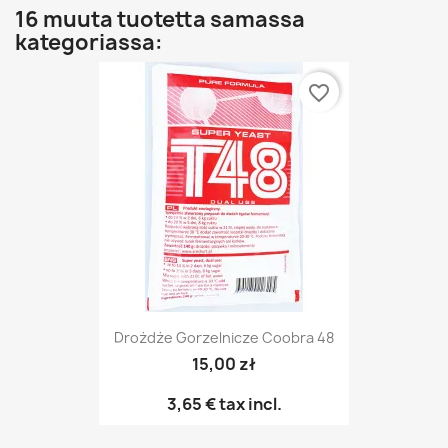
16 muuta tuotetta samassa
kategoriassa:
favorite_border
Drożdże Gorzelnicze Coobra 48
15,00 zł
3,65 €
tax incl.