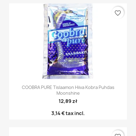
favorite_border
COOBRA PURE Tislaamon Hiiva Kobra Puhdas
Moonshine
12,89 zł
3,14 €
tax incl.