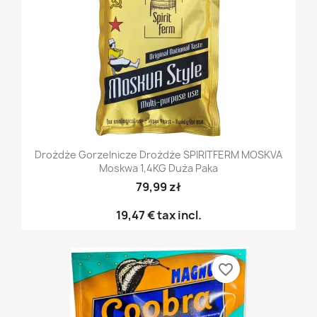
Drożdże Gorzelnicze Drożdże SPIRITFERM MOSKVA
Moskwa 1,4KG Duża Paka
79,99 zł
19,47 €
tax incl.
favorite_border