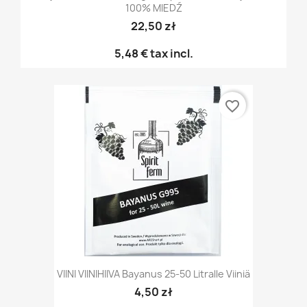
100% MIEDŹ
22,50 zł
5,48 €
tax incl.
favorite_border
VIINI VIINIHIIVA Bayanus 25-50 Litralle Viiniä
4,50 zł