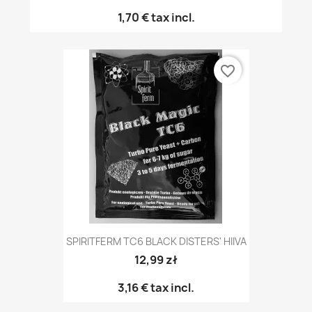
1,70 €
tax incl.
favorite_border
SPIRITFERM TC6 BLACK DISTERS' HIIVA
12,99 zł
3,16 €
tax incl.