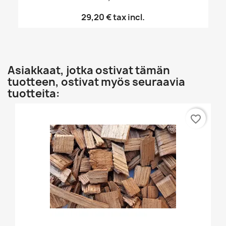
29,20 €
tax incl.
Asiakkaat, jotka ostivat tämän
tuotteen, ostivat myös seuraavia
tuotteita:
favorite_border