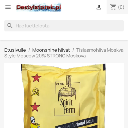
shopping_cart


(0)
search
Etusivulle
Moonshine hiivat
Tislaamohiiva Moskva
Style Moscow 20% STRONG Moskova