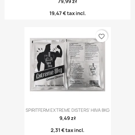
79,99 zł
19,47 €
tax incl.
favorite_border
SPIRITFERM EXTREME DISTERS' HIIVA 8KG
9,49 zł
2,31 €
tax incl.