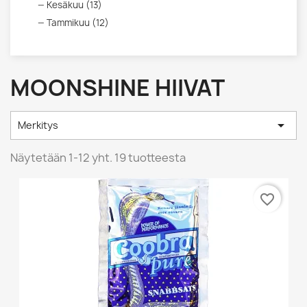
Kesäkuu (13)
Tammikuu (12)
MOONSHINE HIIVAT

Merkitys
Näytetään 1-12 yht. 19 tuotteesta
favorite_border