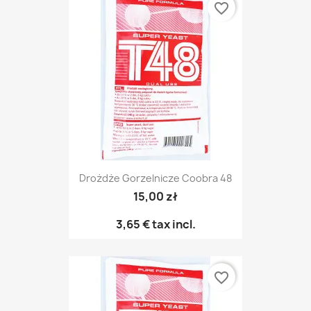
favorite_border
Drożdże Gorzelnicze Coobra 48
15,00 zł
3,65 €
tax incl.
favorite_border