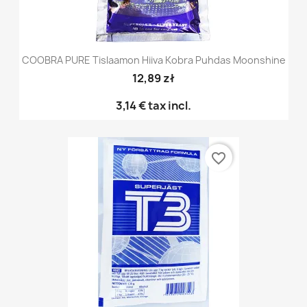
COOBRA PURE Tislaamon Hiiva Kobra Puhdas Moonshine
12,89 zł
3,14 €
tax incl.
favorite_border