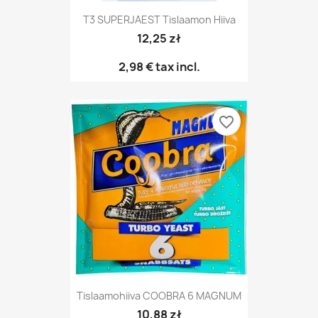
T3 SUPERJAEST Tislaamon Hiiva
12,25 zł
2,98 €
tax incl.
favorite_border
Tislaamohiiva COOBRA 6 MAGNUM
10,88 zł