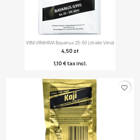
VIINI VIINIHIIVA Bayanus 25-50 Litralle Viiniä
4,50 zł
1,10 €
tax incl.
favorite_border