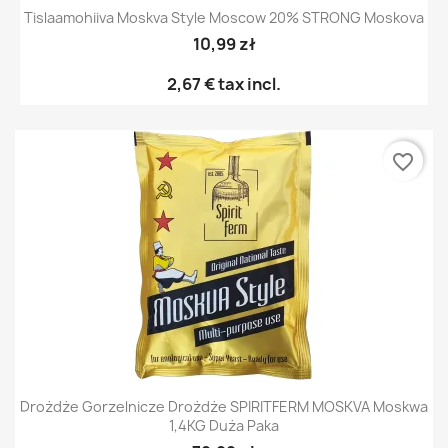
Tislaamohiiva Moskva Style Moscow 20% STRONG Moskova
10,99 zł
2,67 €
tax incl.
favorite_border
Drożdże Gorzelnicze Drożdże SPIRITFERM MOSKVA Moskwa
1,4KG Duża Paka