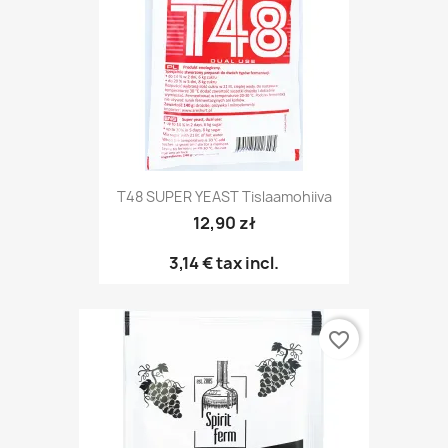
T48 SUPER YEAST Tislaamohiiva
12,90 zł
3,14 €
tax incl.
favorite_border