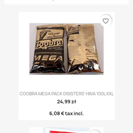
favorite_border
COOBRA MEGA PACK DISISTERS' HIIVA 100L XXL
24,99 zł
6,08 €
tax incl.