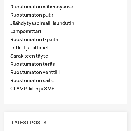
Ruostumaton vähennysosa
Ruostumaton putki
Jäähdytysspiraali, lauhdutin
Lämpömittari
Ruostumaton t-paita
Letkut ja liittimet
Sarakkeen täyte
Ruostumaton teräs
Ruostumaton venttiili
Ruostumaton säiliö
CLAMP-liitin ja SMS
LATEST POSTS