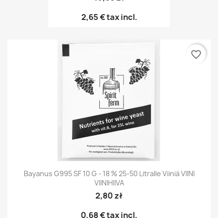
2,65 €
tax incl.
favorite_border
Bayanus G995 SF 10 G - 18 % 25-50 Litralle Viiniä VIINI
VIINIHIIVA
2,80 zł
0,68 €
tax incl.