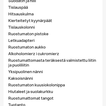
Suodatin ja hiili
Tislauspää
Hitsauskulma
Kierteitetyt kyynärpäät
Tislauskolonni
Ruostumaton pistoke
Letkuadapteri
Ruostumaton aukko
Alkoholomierz i cukromierz
Ruostumattomasta teräksestä valmistettu liitin
ja puoliliitin
Yksipuolinen nänni
Kaksoisnänni
Ruostumaton kuusiokolonippa
Hiutaleet ja suolakurkku
Ruostumattomat tangot
Tuotanto