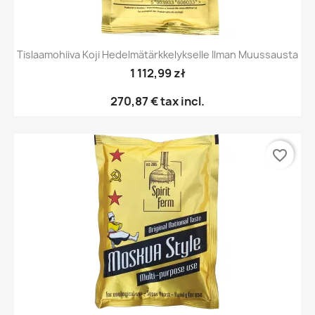
Tislaamohiiva Koji Hedelmätärkkelykselle Ilman Muussausta
1 112,99 zł
270,87 €
tax incl.
favorite_border