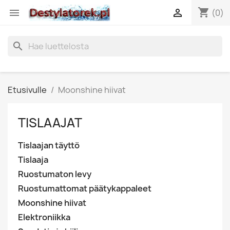
shopping_cart


(0)
search
Etusivulle
Moonshine hiivat
TISLAAJAT
Tislaajan täyttö
Tislaaja
Ruostumaton levy
Ruostumattomat päätykappaleet
Moonshine hiivat
Elektroniikka