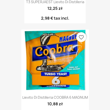
T3 SUPERJAEST Lievito Di Distilleria
12,25 zł
2,98 €
tax incl.
favorite_border
Lievito Di Distilleria COOBRA 6 MAGNUM
10,88 zł