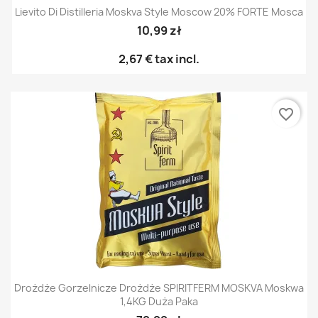
Lievito Di Distilleria Moskva Style Moscow 20% FORTE Mosca
10,99 zł
2,67 €
tax incl.
favorite_border
Drożdże Gorzelnicze Drożdże SPIRITFERM MOSKVA Moskwa
1,4KG Duża Paka