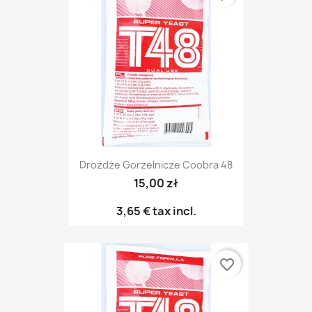
Drożdże Gorzelnicze Coobra 48
15,00 zł
3,65 €
tax incl.
favorite_border