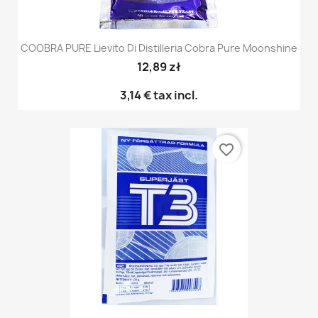
COOBRA PURE Lievito Di Distilleria Cobra Pure Moonshine
12,89 zł
3,14 €
tax incl.
favorite_border