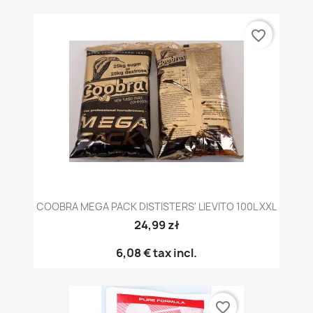
favorite_border
COOBRA MEGA PACK DISTISTERS' LIEVITO 100L XXL
24,99 zł
6,08 €
tax incl.
favorite_border