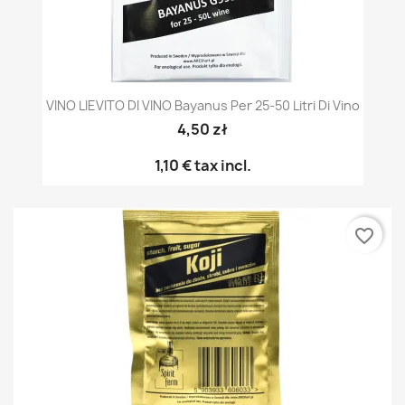
VINO LIEVITO DI VINO Bayanus Per 25-50 Litri Di Vino
4,50 zł
1,10 €
tax incl.
favorite_border