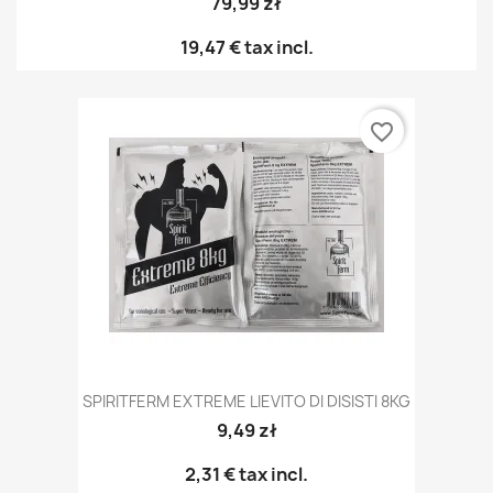
79,99 zł
19,47 €
tax incl.
favorite_border
SPIRITFERM EXTREME LIEVITO DI DISISTI 8KG
9,49 zł
2,31 €
tax incl.