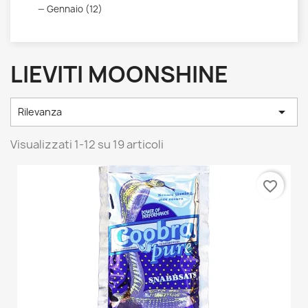
Gennaio (12)
LIEVITI MOONSHINE

Rilevanza
Visualizzati 1-12 su 19 articoli
favorite_border