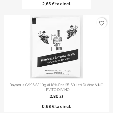
2,65 €
tax incl.
favorite_border
Bayanus G995 SF 10g Al 18% Per 25-50 Litri Di Vino VINO
LIEVITO DI VINO
2,80 zł
0,68 €
tax incl.