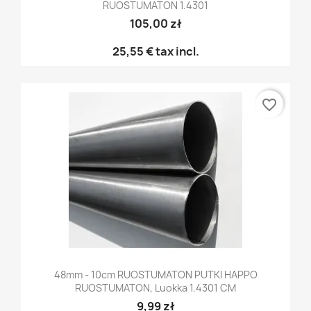
RUOSTUMATON 1.4301
105,00 zł
25,55 €
tax incl.
favorite_border
48mm - 10cm RUOSTUMATON PUTKI HAPPO
RUOSTUMATON, Luokka 1.4301 CM
9,99 zł