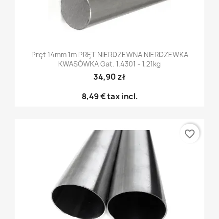
Pręt 14mm 1m PRĘT NIERDZEWNA NIERDZEWKA
KWASÓWKA Gat. 1.4301 - 1,21kg
34,90 zł
8,49 €
tax incl.
favorite_border