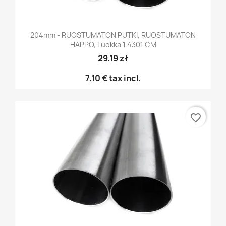
204mm - RUOSTUMATON PUTKI, RUOSTUMATON
HAPPO, Luokka 1.4301 CM
29,19 zł
7,10 €
tax incl.
favorite_border