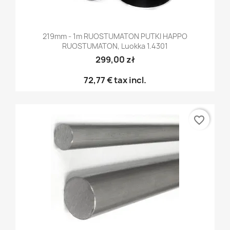
219mm - 1m RUOSTUMATON PUTKI HAPPO
RUOSTUMATON, Luokka 1.4301
299,00 zł
72,77 €
tax incl.
favorite_border