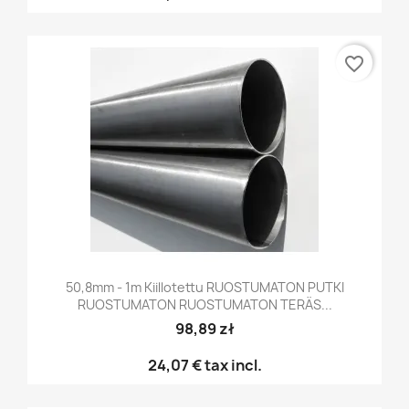
favorite_border
50,8mm - 1m Kiillotettu RUOSTUMATON PUTKI
RUOSTUMATON RUOSTUMATON TERÄS...
98,89 zł
24,07 €
tax incl.