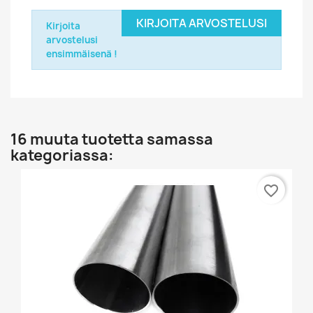
KIRJOITA ARVOSTELUSI
Kirjoita
arvostelusi
ensimmäisenä !
16 muuta tuotetta samassa
kategoriassa:
favorite_border