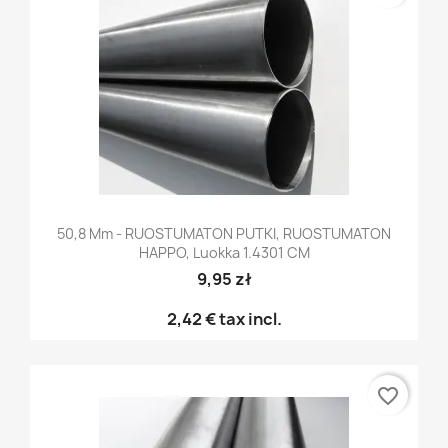
50,8 Mm - RUOSTUMATON PUTKI, RUOSTUMATON
HAPPO, Luokka 1.4301 CM
9,95 zł
2,42 €
tax incl.
favorite_border