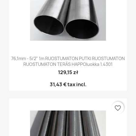
76,1mm - 5/2" 1m RUOSTUMATON PUTKI RUOSTUMATON
RUOSTUMATON TERÄS HAPPOluokka 1.4301
129,15 zł
31,43 €
tax incl.
favorite_border