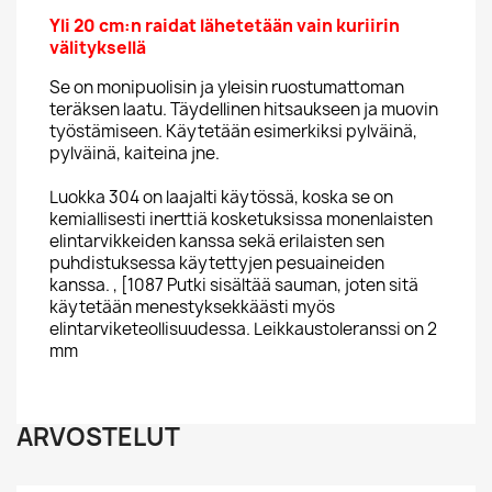
Yli 20 cm:n raidat lähetetään vain kuriirin
välityksellä
Se on monipuolisin ja yleisin ruostumattoman
teräksen laatu. Täydellinen hitsaukseen ja muovin
työstämiseen. Käytetään esimerkiksi pylväinä,
pylväinä, kaiteina jne.
Luokka 304 on laajalti käytössä, koska se on
kemiallisesti inerttiä kosketuksissa monenlaisten
elintarvikkeiden kanssa sekä erilaisten sen
puhdistuksessa käytettyjen pesuaineiden
kanssa. , [1087 Putki sisältää sauman, joten sitä
käytetään menestyksekkäästi myös
elintarviketeollisuudessa. Leikkaustoleranssi on 2
mm
ARVOSTELUT