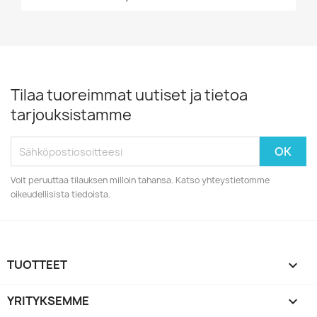
Tilaa tuoreimmat uutiset ja tietoa
tarjouksistamme
Voit peruuttaa tilauksen milloin tahansa. Katso yhteystietomme
oikeudellisista tiedoista.
TUOTTEET

YRITYKSEMME
