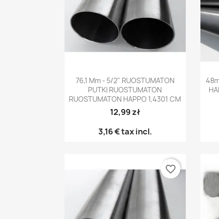
Pikakatselu

76,1 Mm - 5/2" RUOSTUMATON
48m
PUTKI RUOSTUMATON
HA
RUOSTUMATON HAPPO 1,4301 CM
12,99 zł
3,16 €
tax incl.
favorite_border