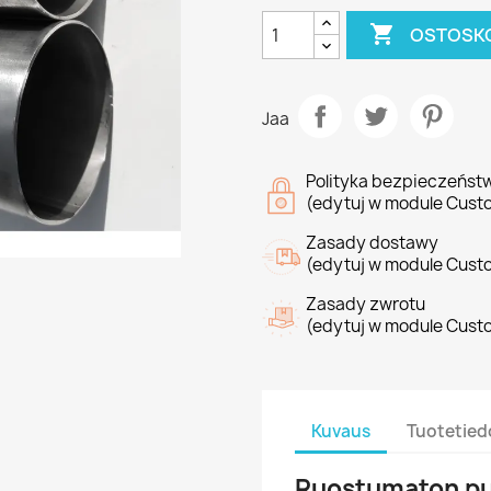

OSTOSKO
Jaa
Polityka bezpieczeńst
(edytuj w module Cust
Zasady dostawy
(edytuj w module Cust
Zasady zwrotu
(edytuj w module Cust
Kuvaus
Tuotetied
Ruostumaton pu