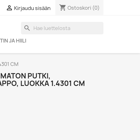
shopping_cart

Ostoskori
(0)
Kirjaudu sisään
search
IN JA HIILI
4301 CM
UMATON PUTKI,
PO, LUOKKA 1.4301 CM