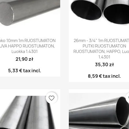
Pikakatselu
Pikakatselu


nko 10mm 1m RUOSTUMATON
26mm - 3/4" 1m RUOSTUMA
UVA HAPPO RUOSTUMATON,
PUTKI RUOSTUMATON
Luokka 1.4301
RUOSTUMATON, HAPPO, Luo
1.4301
21,90 zł
35,30 zł
5,33 €
tax incl.
8,59 €
tax incl.
favorite_border
fa