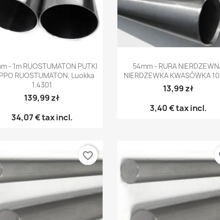
Pikakatselu
Pikakatselu


m - 1m RUOSTUMATON PUTKI
54mm - RURA NIERDZEWN
PPO RUOSTUMATON, Luokka
NIERDZEWKA KWASÓWKA 10
1.4301
13,99 zł
139,99 zł
3,40 €
tax incl.
34,07 €
tax incl.
favorite_border
fa