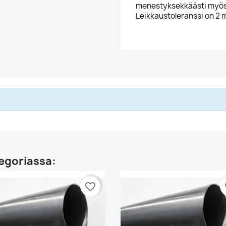
menestyksekkäästi myös 
Leikkaustoleranssi on 2
egoriassa:
favorite_border
fa