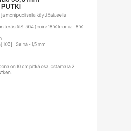
PUTKI
 ja monipuolisella käyttöalueella
 teräs AISI 304 (noin: 18 % kromia ; 8 %
m
[ 103] Seinä - 1,5 mm
na on 10 cm pitkä osa, ostamalla 2
utken.