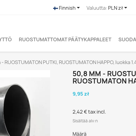


Finnish
Valuutta:
PLN zł
ÄYTTÖ
RUOSTUMATTOMAT PÄÄTYKAPPALEET
SUODAT
 - RUOSTUMATON PUTKI, RUOSTUMATON HAPPO, luokka 1.
50,8 MM - RUOST
RUOSTUMATON HAP
9,95 zł
2,42 €
tax incl.
Sisältää alv:n
Määrä