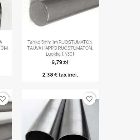
Pikakatselu

A
Tanko 5mm 1m RUOSTUMATON
 CM
TAUVA HAPPO RUOSTUMATON,
Luokka 1.4301
9,79 zł
2,38 €
tax incl.
vorite_border
favorite_border