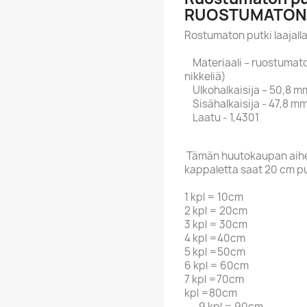
RUOSTUMATON 
Rostumaton putki laajalla
Materiaali – ruostumaton
nikkeliä)
Ulkohalkaisija – 50,8 m
Sisähalkaisija - 47,8 mm
Laatu - 1,4301
Tämän huutokaupan aihee
kappaletta saat 20 cm p
1 kpl = 10cm
2 kpl = 20cm
3 kpl = 30cm
4 kpl =40cm
5 kpl =50cm
6 kpl = 60cm
7 kpl =70cm
kpl =80cm
9 kpl = 90cm