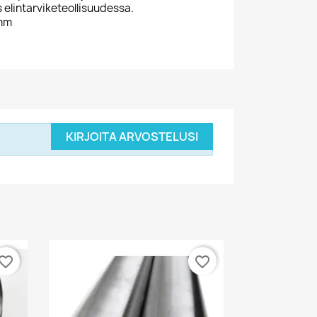
elintarviketeollisuudessa.
 mm
KIRJOITA ARVOSTELUSI
vorite_border
favorite_border