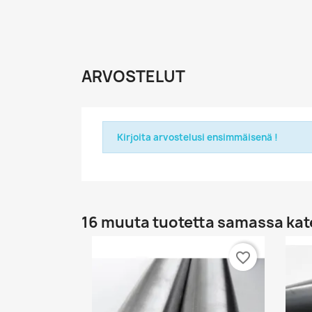
ARVOSTELUT
Kirjoita arvostelusi ensimmäisenä !
16 muuta tuotetta samassa kat
favorite_border