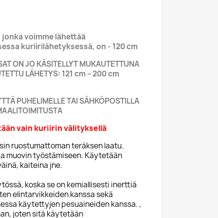
 jonka voimme lähettää
essa kuriirilähetyksessä, on - 120 cm
OSAT ON JO KÄSITELLYT MUKAUTETTUNA
ETTU LÄHETYS: 121 cm – 200 cm
YTTÄ PUHELIMELLE TAI SÄHKÖPOSTILLA
MAALITOIMITUSTA
ään vain kuriirin välityksellä
eisin ruostumattoman teräksen laatu.
 ja muovin työstämiseen. Käytetään
äinä, kaiteina jne.
tössä, koska se on kemiallisesti inerttiä
ten elintarvikkeiden kanssa sekä
sessa käytettyjen pesuaineiden kanssa. ,
an, joten sitä käytetään