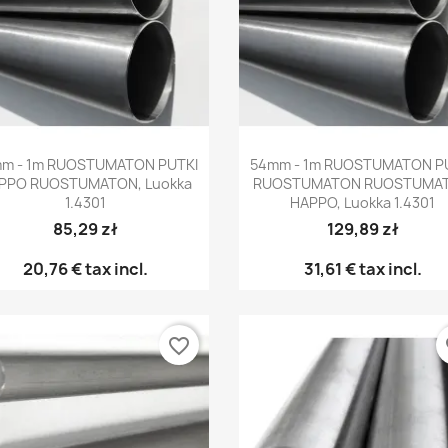
Pikakatselu
Pikakatselu


m - 1m RUOSTUMATON PUTKI
54mm - 1m RUOSTUMATON P
PPO RUOSTUMATON, Luokka
RUOSTUMATON RUOSTUMA
1.4301
HAPPO, Luokka 1.4301
85,29 zł
129,89 zł
20,76 €
tax incl.
31,61 €
tax incl.
favorite_border
fa