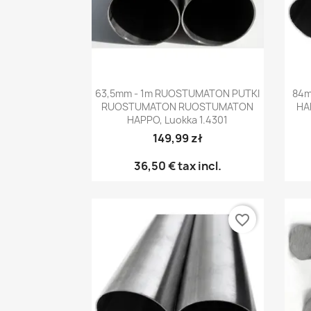
Pikakatselu

63,5mm - 1m RUOSTUMATON PUTKI
84m
RUOSTUMATON RUOSTUMATON
HA
HAPPO, Luokka 1.4301
149,99 zł
36,50 €
tax incl.
favorite_border