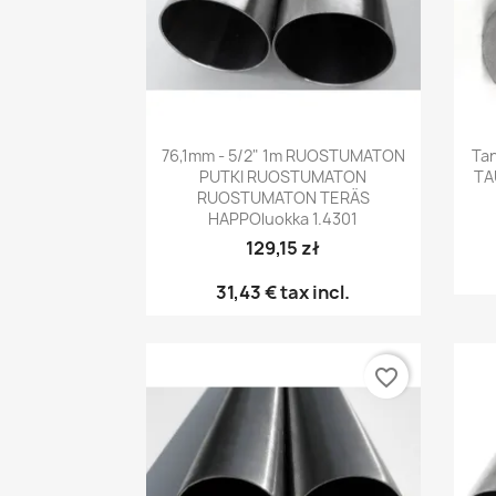
Pikakatselu

76,1mm - 5/2" 1m RUOSTUMATON
Ta
PUTKI RUOSTUMATON
TA
RUOSTUMATON TERÄS
HAPPOluokka 1.4301
129,15 zł
31,43 €
tax incl.
favorite_border