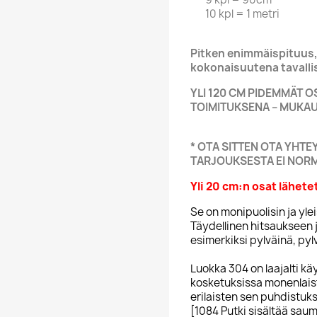
10 kpl = 1 metri
Pitken enimmäispituus,
kokonaisuutena tavallis
YLI 120 CM PIDEMMÄT 
TOIMITUKSENA – MUKAUT
* OTA SITTEN OTA YHTE
TARJOUKSESTA EI NOR
Yli 20 cm:n osat lähetet
Se on monipuolisin ja yl
Täydellinen hitsaukseen
esimerkiksi pylväinä, pylv
Luokka 304 on laajalti käy
kosketuksissa monenlais
erilaisten sen puhdistuk
[1084 Putki sisältää saum