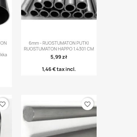
Pikakatselu

TON
6mm - RUOSTUMATON PUTKI
RUOSTUMATON HAPPO 1.4301 CM
kka
5,99 zł
1,46 €
tax incl.
vorite_border
favorite_border