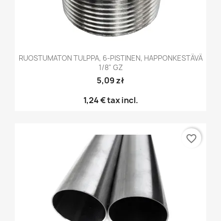
RUOSTUMATON TULPPA, 6-PISTINEN, HAPPONKESTÄVÄ
1/8" GZ
5,09 zł
1,24 €
tax incl.
favorite_border