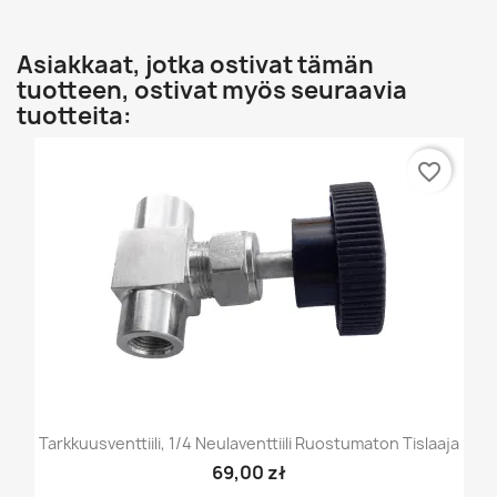
Asiakkaat, jotka ostivat tämän
tuotteen, ostivat myös seuraavia
tuotteita:
favorite_border
Tarkkuusventtiili, 1/4 Neulaventtiili Ruostumaton Tislaaja
69,00 zł