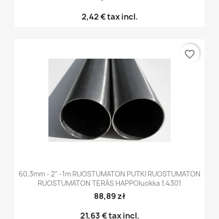
2,42 €
tax incl.
favorite_border
60,3mm - 2" -1m RUOSTUMATON PUTKI RUOSTUMATON
RUOSTUMATON TERÄS HAPPOluokka 1.4301
88,89 zł
21,63 €
tax incl.