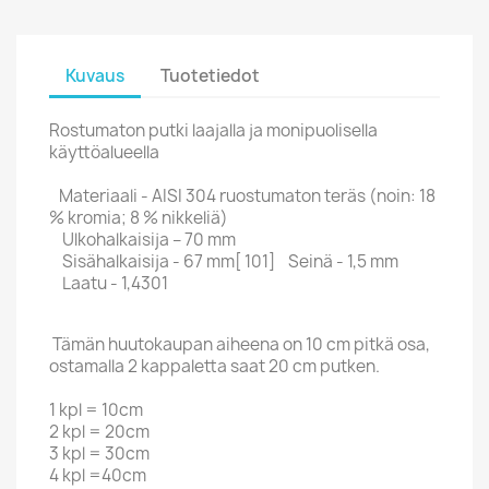
Kuvaus
Tuotetiedot
Rostumaton putki laajalla ja monipuolisella
käyttöalueella
Materiaali - AISI 304 ruostumaton teräs (noin: 18
% kromia; 8 % nikkeliä)
Ulkohalkaisija – 70 mm
Sisähalkaisija - 67 mm[ 101] Seinä - 1,5 mm
Laatu - 1,4301
Tämän huutokaupan aiheena on 10 cm pitkä osa,
ostamalla 2 kappaletta saat 20 cm putken.
1 kpl = 10cm
2 kpl = 20cm
3 kpl = 30cm
4 kpl =40cm