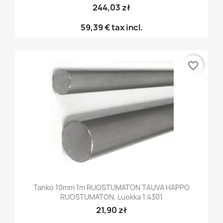
244,03 zł
59,39 €
tax incl.
favorite_border
Tanko 10mm 1m RUOSTUMATON TAUVA HAPPO
RUOSTUMATON, Luokka 1.4301
21,90 zł