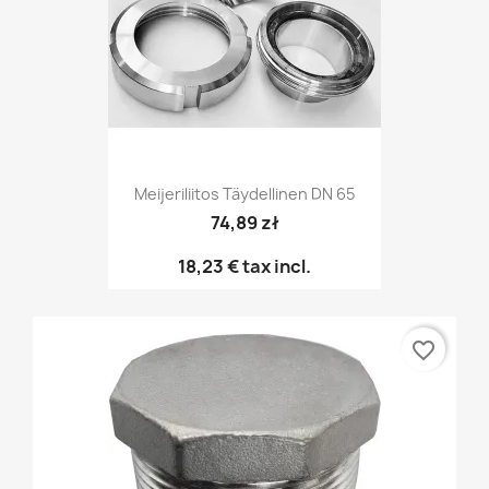
Meijeriliitos Täydellinen DN 65
74,89 zł
18,23 €
tax incl.
favorite_border