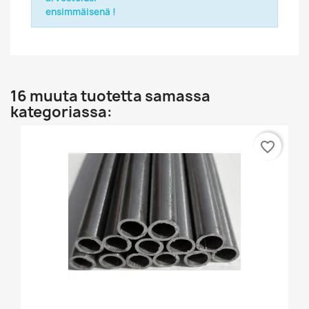
ensimmäisenä !
16 muuta tuotetta samassa
kategoriassa:
favorite_border