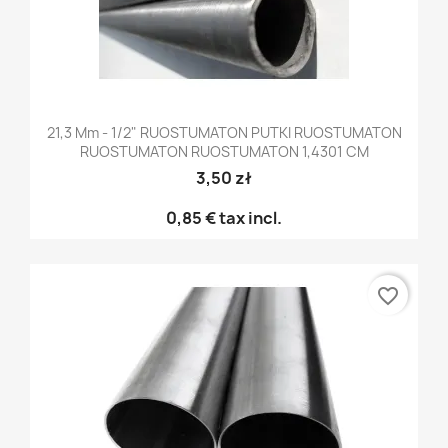
21,3 Mm - 1/2" RUOSTUMATON PUTKI RUOSTUMATON
RUOSTUMATON RUOSTUMATON 1,4301 CM
3,50 zł
0,85 €
tax incl.
favorite_border