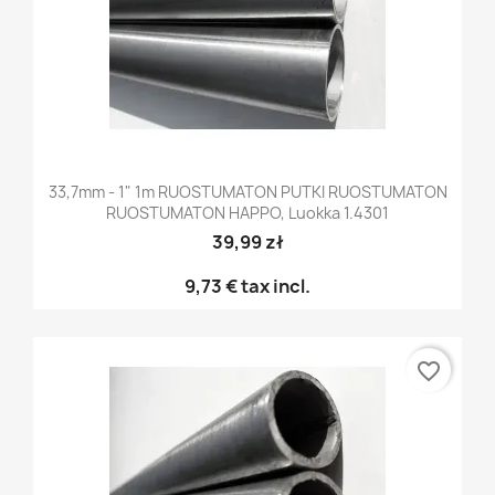
33,7mm - 1" 1m RUOSTUMATON PUTKI RUOSTUMATON
RUOSTUMATON HAPPO, Luokka 1.4301
39,99 zł
9,73 €
tax incl.
favorite_border