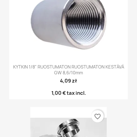
KYTKIN 1/8" RUOSTUMATON RUOSTUMATON KESTÄVÄ
GW 8,6/10mm
4,09 zł
1,00 €
tax incl.
favorite_border