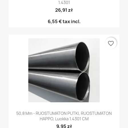
1.4301
26,91 zł
6,55 €
tax incl.
favorite_border
50,8 Mm - RUOSTUMATON PUTKI, RUOSTUMATON
HAPPO, Luokka 1.4301 CM
9,95 zł