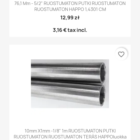
76,1 Mm - 5/2" RUOSTUMATON PUTKI RUOSTUMATON
RUOSTUMATON HAPPO 1,4301 CM
12,99 zł
3,16 €
tax incl.
favorite_border
10mm X1mm -1/8" 1m RUOSTUMATON PUTKI
RUOSTUMATON RUOSTUMATON TERÄS HAPPOluokka