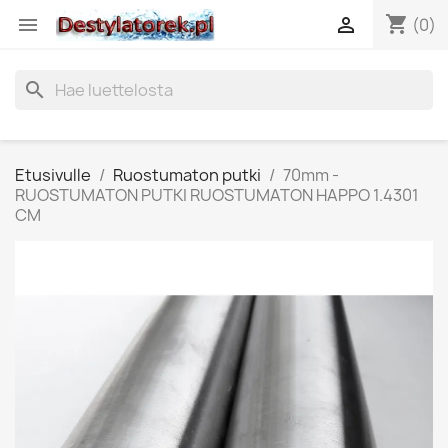
shopping_cart


(0)
search
Etusivulle
Ruostumaton putki
70mm -
RUOSTUMATON PUTKI RUOSTUMATON HAPPO 1.4301
CM