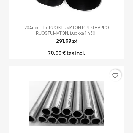
204mm - 1m RUOSTUMATON PUTKI HAPPO
RUOSTUMATON, Luokka 1.4301
291,69 zł
70,99 €
tax incl.
favorite_border