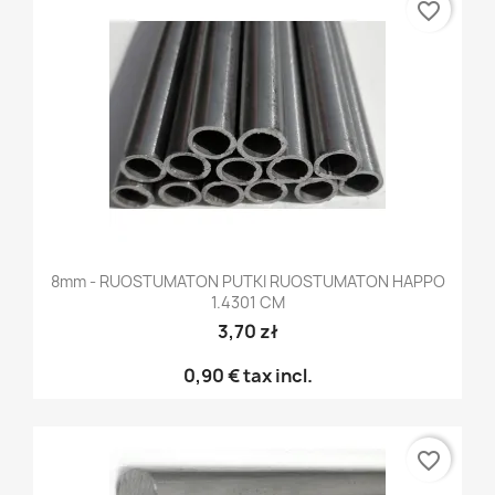
favorite_border
8mm - RUOSTUMATON PUTKI RUOSTUMATON HAPPO
1.4301 CM
3,70 zł
0,90 €
tax incl.
favorite_border