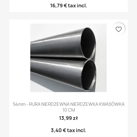
16,79 €
tax incl.
favorite_border
54mm - RURA NIERDZEWNA NIERDZEWKA KWASÓWKA
10 CM
13,99 zł
3,40 €
tax incl.