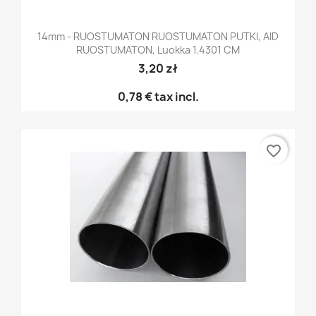
14mm - RUOSTUMATON RUOSTUMATON PUTKI, AID
RUOSTUMATON, Luokka 1.4301 CM
3,20 zł
0,78 €
tax incl.
favorite_border