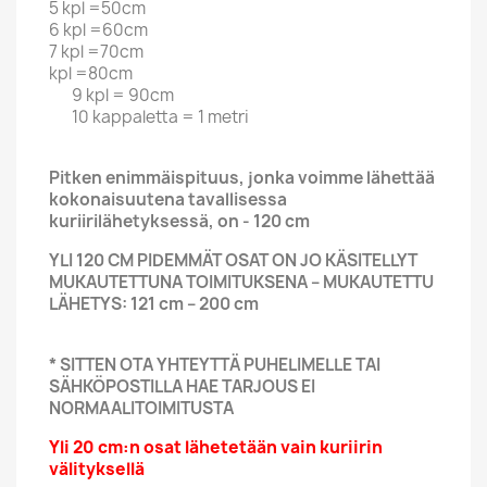
5 kpl =50cm
6 kpl =60cm
7 kpl =70cm
kpl =80cm
9 kpl = 90cm
10 kappaletta = 1 metri
Pitken enimmäispituus, jonka voimme lähettää
kokonaisuutena tavallisessa
kuriirilähetyksessä, on - 120 cm
YLI 120 CM PIDEMMÄT OSAT ON JO KÄSITELLYT
MUKAUTETTUNA TOIMITUKSENA – MUKAUTETTU
LÄHETYS: 121 cm – 200 cm
* SITTEN OTA YHTEYTTÄ PUHELIMELLE TAI
SÄHKÖPOSTILLA HAE TARJOUS EI
NORMAALITOIMITUSTA
Yli 20 cm:n osat lähetetään vain kuriirin
välityksellä