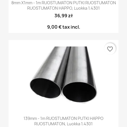
8mm X1mm - 1m RUOSTUMATON PUTKI RUOSTUMATON
RUOSTUMATON HAPPO, Luokka 1.4301
36,99 zł
9,00 €
tax incl.
favorite_border
139mm - 1m RUOSTUMATON PUTKI HAPPO
RUOSTUMATON, Luokka 1.4301