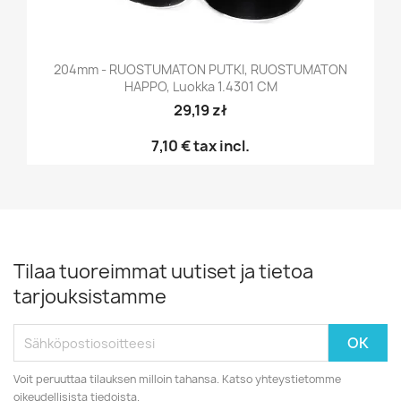
204mm - RUOSTUMATON PUTKI, RUOSTUMATON
HAPPO, Luokka 1.4301 CM
29,19 zł
7,10 €
tax incl.
Tilaa tuoreimmat uutiset ja tietoa
tarjouksistamme
Voit peruuttaa tilauksen milloin tahansa. Katso yhteystietomme
oikeudellisista tiedoista.