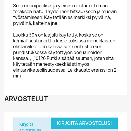
Se on monipuolisin ja yleisin ruostumattoman
teräksen laatu. Täydellinen hitsaukseen ja muovin
työstämiseen. Käytetään esimerkiksi pylväinä,
pylväinä, kaiteina jne.
Luokka 304 on laajalti käytetty, koska se on
kemiallisesti inerttiä kosketuksissa monenlaisten
elintarvikkeiden kanssa sekä erilaisten sen
puhdistuksessa käytettyjen pesuaineiden
kanssa. , [10126 Putki sisältää sauman, joten sitä
käytetään menestyksekkäästi myös
elintarviketeollisuudessa. Leikkaustoleranssi on 2
mm
ARVOSTELUT
KIRJOITA ARVOSTELUSI
Kirjoita
arvostelusi