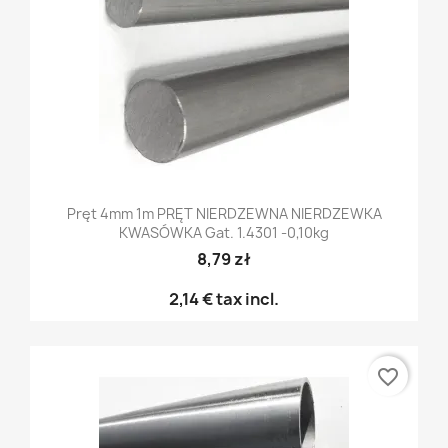
Pręt 4mm 1m PRĘT NIERDZEWNA NIERDZEWKA
KWASÓWKA Gat. 1.4301 -0,10kg
8,79 zł
2,14 €
tax incl.
favorite_border