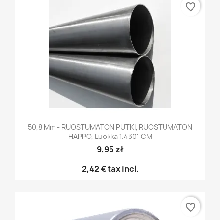
favorite_border
50,8 Mm - RUOSTUMATON PUTKI, RUOSTUMATON
HAPPO, Luokka 1.4301 CM
9,95 zł
2,42 €
tax incl.
favorite_border