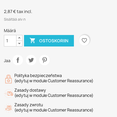
2,87 €
tax incl.
Sisältää alv:n
Määrä

favorite_border
OSTOSKORIIN
Jaa
Polityka bezpieczeństwa
(edytuj w module Customer Reassurance)
Zasady dostawy
(edytuj w module Customer Reassurance)
Zasady zwrotu
(edytuj w module Customer Reassurance)