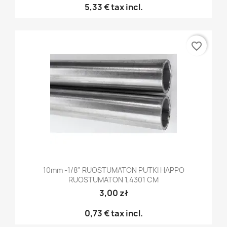
5,33 €
tax incl.
favorite_border
10mm -1/8" RUOSTUMATON PUTKI HAPPO
RUOSTUMATON 1,4301 CM
3,00 zł
0,73 €
tax incl.