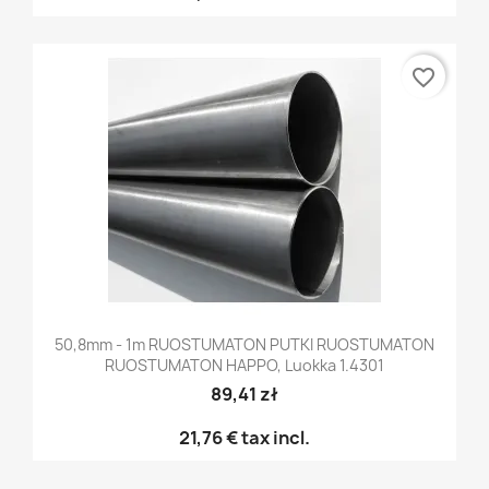
favorite_border
50,8mm - 1m RUOSTUMATON PUTKI RUOSTUMATON
RUOSTUMATON HAPPO, Luokka 1.4301
89,41 zł
21,76 €
tax incl.