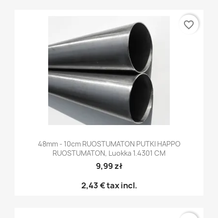
favorite_border
48mm - 10cm RUOSTUMATON PUTKI HAPPO
RUOSTUMATON, Luokka 1.4301 CM
9,99 zł
2,43 €
tax incl.