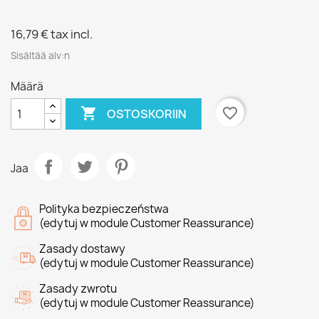
16,79 €
tax incl.
Sisältää alv:n
Määrä

favorite_border
OSTOSKORIIN
Jaa
Polityka bezpieczeństwa
(edytuj w module Customer Reassurance)
Zasady dostawy
(edytuj w module Customer Reassurance)
Zasady zwrotu
(edytuj w module Customer Reassurance)