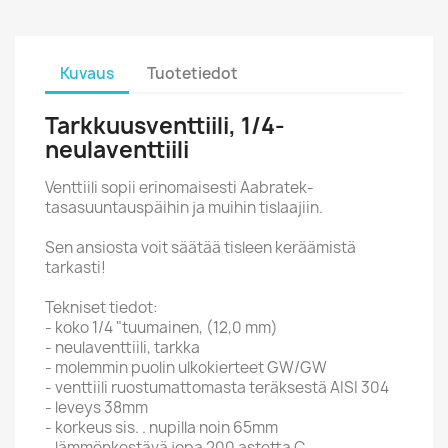
Kuvaus
Tuotetiedot
Tarkkuusventtiili, 1/4-
neulaventtiili
Venttiili sopii erinomaisesti Aabratek-
tasasuuntauspäihin ja muihin tislaajiin.
Sen ansiosta voit säätää tisleen keräämistä
tarkasti!
Tekniset tiedot:
- koko 1/4 "tuumainen, (12,0 mm)
- neulaventtiili, tarkka
- molemmin puolin ulkokierteet GW/GW
- venttiili ruostumattomasta teräksestä AISI 304
- leveys 38mm
- korkeus sis. . nupilla noin 65mm
- lämmönkestävä jopa 200 astetta C