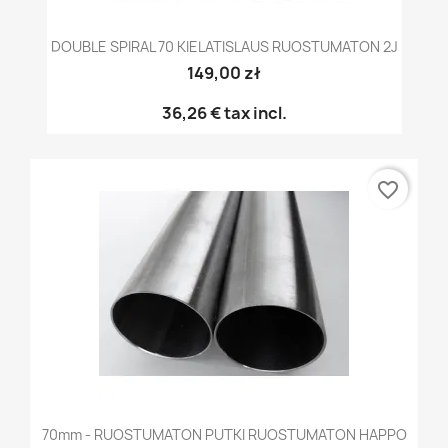
DOUBLE SPIRAL 70 KIELATISLAUS RUOSTUMATON 2J
149,00 zł
36,26 €
tax incl.
favorite_border
70mm - RUOSTUMATON PUTKI RUOSTUMATON HAPPO