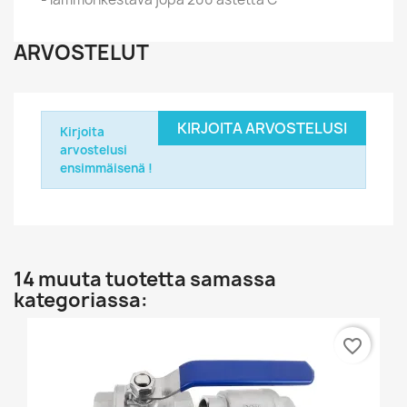
ARVOSTELUT
KIRJOITA ARVOSTELUSI
Kirjoita
arvostelusi
ensimmäisenä !
14 muuta tuotetta samassa
kategoriassa:
favorite_border