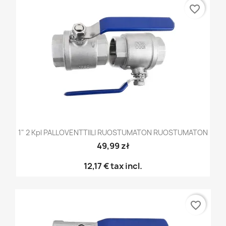
favorite_border
1" 2 Kpl PALLOVENTTIILI RUOSTUMATON RUOSTUMATON
49,99 zł
12,17 €
tax incl.
favorite_border