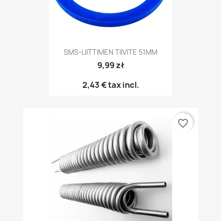
SMS-LIITTIMEN TIIVITE 51MM
9,99 zł
2,43 €
tax incl.
favorite_border