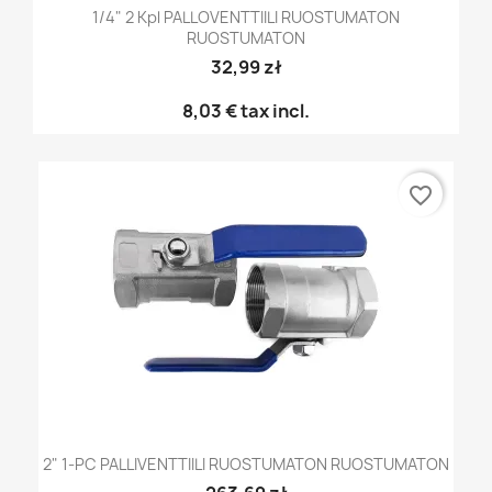
1/4" 2 Kpl PALLOVENTTIILI RUOSTUMATON
RUOSTUMATON
32,99 zł
8,03 €
tax incl.
favorite_border
2" 1-PC PALLIVENTTIILI RUOSTUMATON RUOSTUMATON