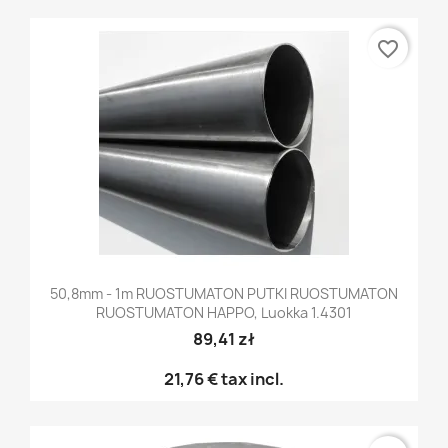
favorite_border
50,8mm - 1m RUOSTUMATON PUTKI RUOSTUMATON
RUOSTUMATON HAPPO, Luokka 1.4301
89,41 zł
21,76 €
tax incl.