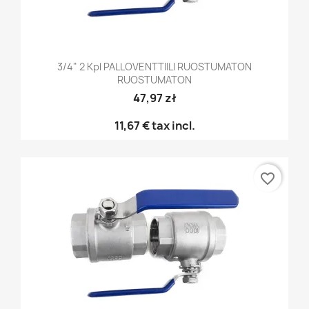
3/4" 2 Kpl PALLOVENTTIILI RUOSTUMATON
RUOSTUMATON
47,97 zł
11,67 €
tax incl.
favorite_border