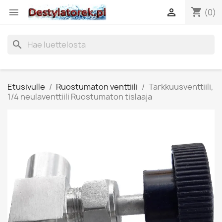
shopping_cart


(0)
search
Etusivulle
Ruostumaton venttiili
Tarkkuusventtiili,
1/4 neulaventtiili Ruostumaton tislaaja