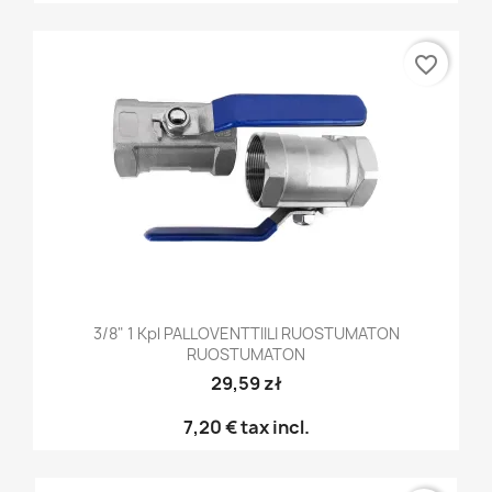
favorite_border
3/8" 1 Kpl PALLOVENTTIILI RUOSTUMATON
RUOSTUMATON
29,59 zł
7,20 €
tax incl.