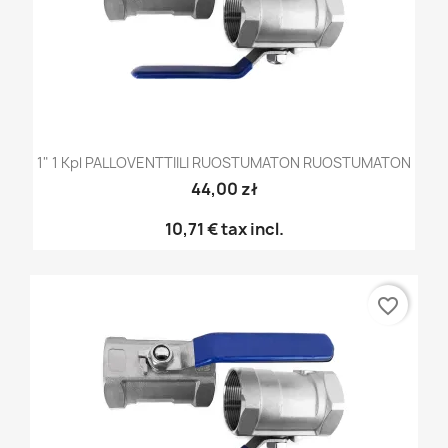
1" 1 Kpl PALLOVENTTIILI RUOSTUMATON RUOSTUMATON
44,00 zł
10,71 €
tax incl.
favorite_border