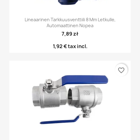
Lineaarinen Tarkkuusventtiili 8 Mm Letkulle,
Automaattinen Nopea
7,89 zł
1,92 €
tax incl.
favorite_border