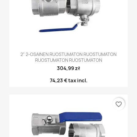
2" 2-OSAINEN RUOSTUMATON RUOSTUMATON
RUOSTUMATON RUOSTUMATON
304,99 zł
74,23 €
tax incl.
favorite_border