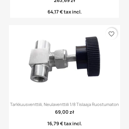
263,69 zł
64,17 €
tax incl.
favorite_border
Tarkkuusventtiili, Neulaventtiili 1/8 Tislaaja Ruostumaton
69,00 zł
16,79 €
tax incl.