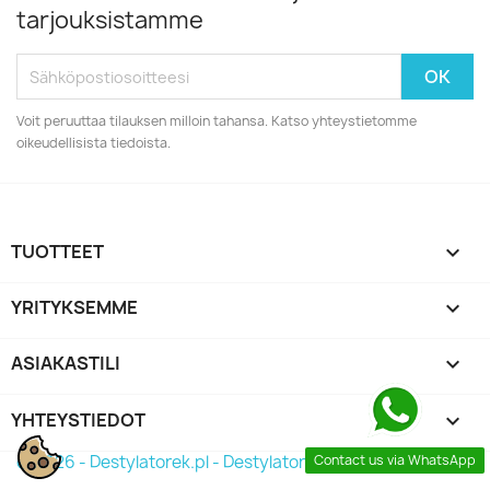
tarjouksistamme
Voit peruuttaa tilauksen milloin tahansa. Katso yhteystietomme
oikeudellisista tiedoista.
TUOTTEET

YRITYKSEMME

ASIAKASTILI

YHTEYSTIEDOT
keyboard_arrow_down
Contact us via WhatsApp
© 2026 - Destylatorek.pl - Destylator 2026