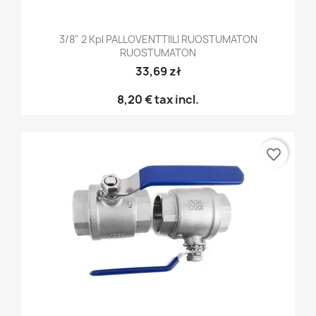
3/8" 2 Kpl PALLOVENTTIILI RUOSTUMATON
RUOSTUMATON
33,69 zł
8,20 €
tax incl.
favorite_border