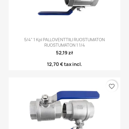
5/4" 1 Kpl PALLOVENTTIILI RUOSTUMATON
RUOSTUMATON 1 1/4
52,19 zł
12,70 €
tax incl.
favorite_border