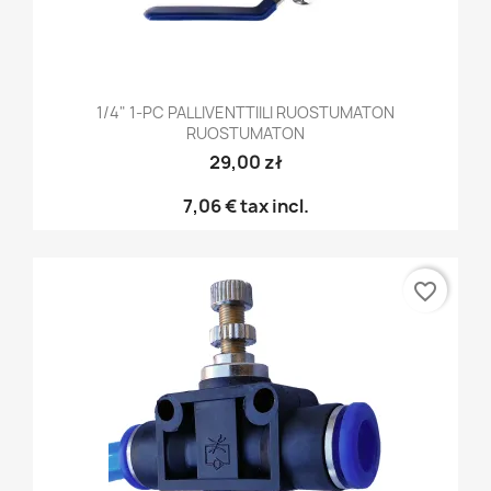
1/4" 1-PC PALLIVENTTIILI RUOSTUMATON
RUOSTUMATON
29,00 zł
7,06 €
tax incl.
favorite_border