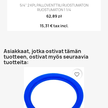
5/4" 2 KPL PALLOVENTTIILI RUOSTUMATON
RUOSTUMATON 1 1/4
62,89 zł
15,31 €
tax incl.
Asiakkaat, jotka ostivat tämän
tuotteen, ostivat myös seuraavia
tuotteita:
favorite_border