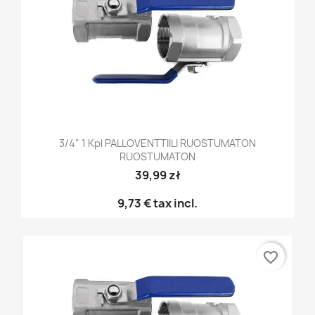
3/4" 1 Kpl PALLOVENTTIILI RUOSTUMATON
RUOSTUMATON
39,99 zł
9,73 €
tax incl.
favorite_border