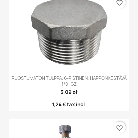
favorite_border
RUOSTUMATON TULPPA, 6-PISTINEN, HAPPONKESTÄVÄ
1/8" GZ
5,09 zł
1,24 €
tax incl.
favorite_border