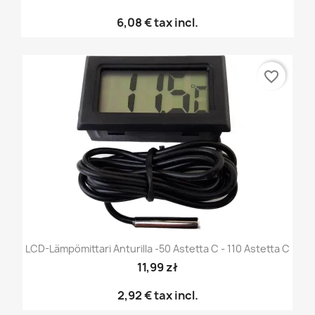
6,08 €
tax incl.
favorite_border
LCD-Lämpömittari Anturilla -50 Astetta C - 110 Astetta C
11,99 zł
2,92 €
tax incl.