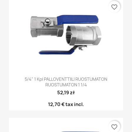
favorite_border
5/4" 1 Kpl PALLOVENTTIILI RUOSTUMATON
RUOSTUMATON 1 1/4
52,19 zł
12,70 €
tax incl.
favorite_border