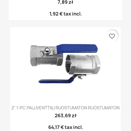
7,89 zł
1,92 €
tax incl.
favorite_border
2" 1-PC PALLIVENTTIILI RUOSTUMATON RUOSTUMATON
263,69 zł
64,17 €
tax incl.