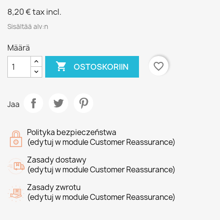
8,20 €
tax incl.
Sisältää alv:n
Määrä

favorite_border
OSTOSKORIIN
Jaa
Polityka bezpieczeństwa
(edytuj w module Customer Reassurance)
Zasady dostawy
(edytuj w module Customer Reassurance)
Zasady zwrotu
(edytuj w module Customer Reassurance)