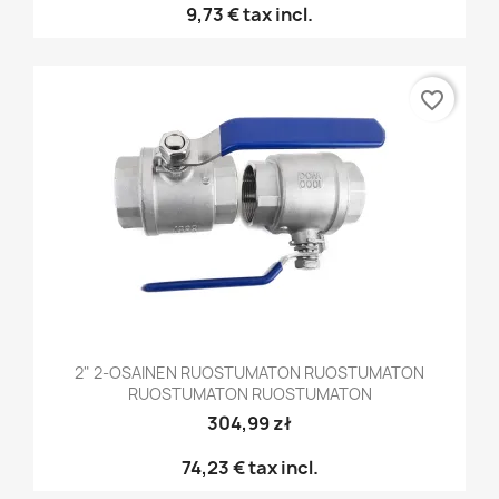
9,73 €
tax incl.
favorite_border
2" 2-OSAINEN RUOSTUMATON RUOSTUMATON
RUOSTUMATON RUOSTUMATON
304,99 zł
74,23 €
tax incl.