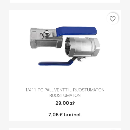
favorite_border
1/4" 1-PC PALLIVENTTIILI RUOSTUMATON
RUOSTUMATON
29,00 zł
7,06 €
tax incl.