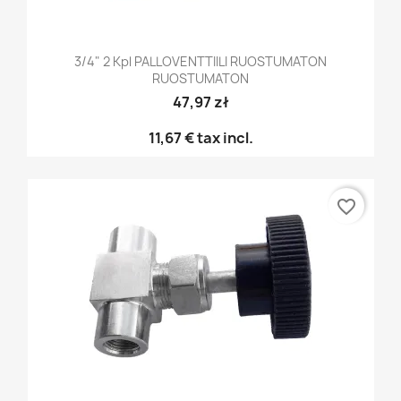
3/4" 2 Kpl PALLOVENTTIILI RUOSTUMATON
RUOSTUMATON
47,97 zł
11,67 €
tax incl.
favorite_border