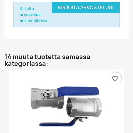
KIRJOITA ARVOSTELUSI
Kirjoita
arvostelusi
ensimmäisenä !
14 muuta tuotetta samassa
kategoriassa:
favorite_border