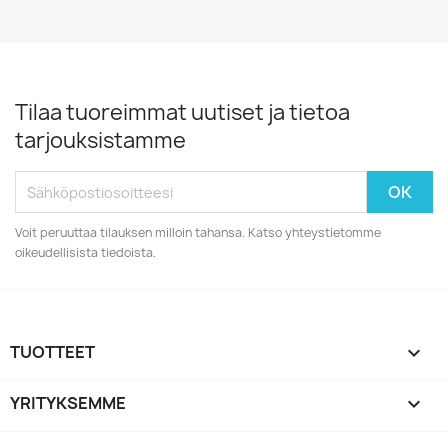
Tilaa tuoreimmat uutiset ja tietoa
tarjouksistamme
Voit peruuttaa tilauksen milloin tahansa. Katso yhteystietomme
oikeudellisista tiedoista.
TUOTTEET

YRITYKSEMME
