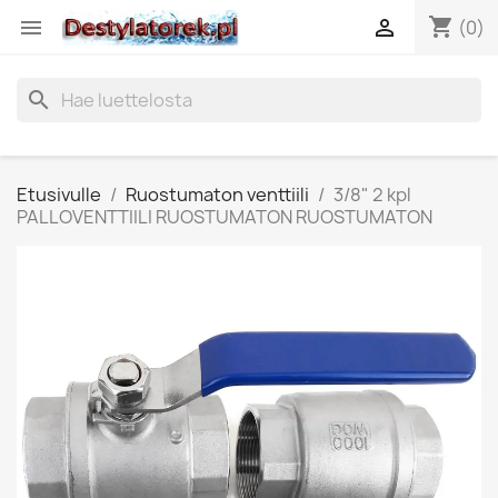
shopping_cart


(0)
search
Etusivulle
Ruostumaton venttiili
3/8" 2 kpl
PALLOVENTTIILI RUOSTUMATON RUOSTUMATON