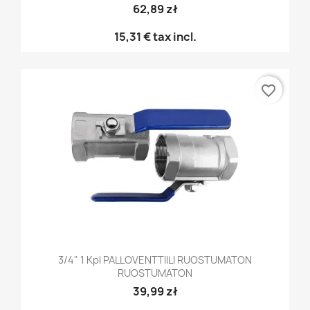
62,89 zł
15,31 €
tax incl.
favorite_border
3/4" 1 Kpl PALLOVENTTIILI RUOSTUMATON
RUOSTUMATON
39,99 zł