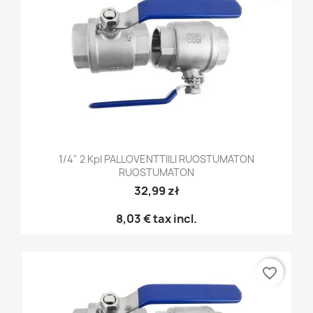
1/4" 2 Kpl PALLOVENTTIILI RUOSTUMATON
RUOSTUMATON
32,99 zł
8,03 €
tax incl.
favorite_border