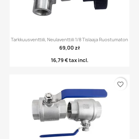
Tarkkuusventtiili, Neulaventtiili 1/8 Tislaaja Ruostumaton
69,00 zł
16,79 €
tax incl.
favorite_border