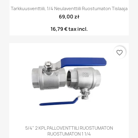
Tarkkuusventtiili, 1/4 Neulaventtiili Ruostumaton Tislaaja
69,00 zł
16,79 €
tax incl.
favorite_border
5/4" 2 KPL PALLOVENTTIILI RUOSTUMATON
RUOSTUMATON 1 1/4