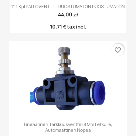
1" 1 Kpl PALLOVENTTIILI RUOSTUMATON RUOSTUMATON
44,00 zł
10,71 €
tax incl.
favorite_border
Lineaarinen Tarkkuusventtiili 8 Mm Letkulle,
Automaattinen Nopea