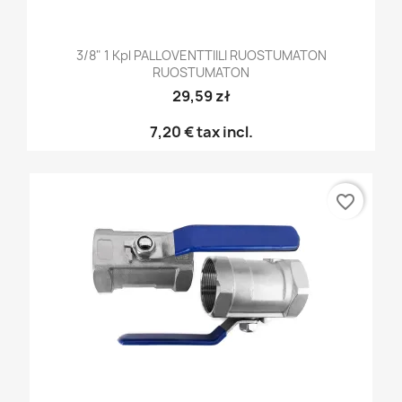
3/8" 1 Kpl PALLOVENTTIILI RUOSTUMATON
RUOSTUMATON
29,59 zł
7,20 €
tax incl.
favorite_border