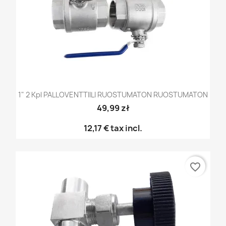
1" 2 Kpl PALLOVENTTIILI RUOSTUMATON RUOSTUMATON
49,99 zł
12,17 €
tax incl.
favorite_border