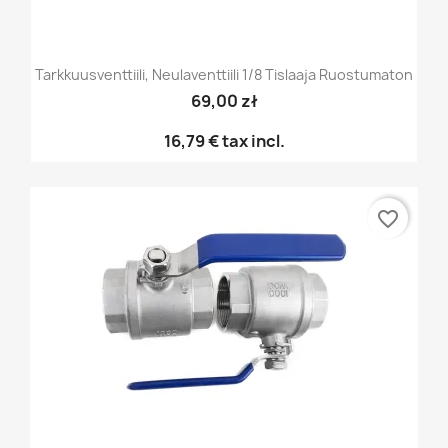
Tarkkuusventtiili, Neulaventtiili 1/8 Tislaaja Ruostumaton
69,00 zł
16,79 €
tax incl.
favorite_border