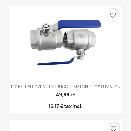
favorite_border
1" 2 Kpl PALLOVENTTIILI RUOSTUMATON RUOSTUMATON
49,99 zł
12,17 €
tax incl.
favorite_border