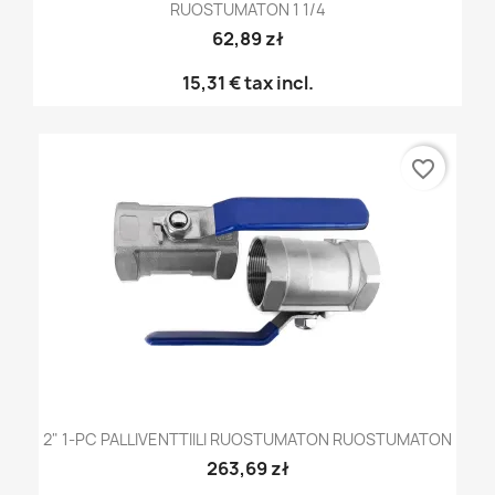
RUOSTUMATON 1 1/4
62,89 zł
15,31 €
tax incl.
favorite_border
2" 1-PC PALLIVENTTIILI RUOSTUMATON RUOSTUMATON
263,69 zł