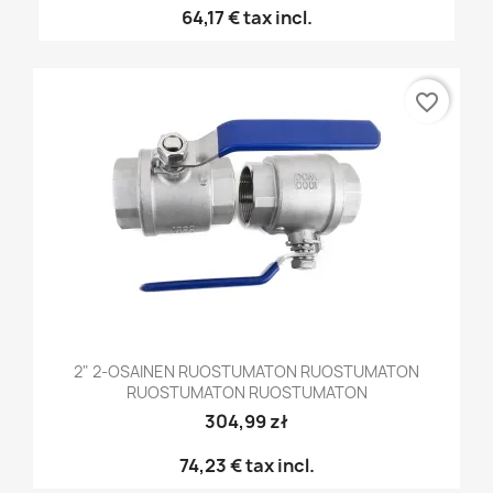
64,17 €
tax incl.
favorite_border
2" 2-OSAINEN RUOSTUMATON RUOSTUMATON
RUOSTUMATON RUOSTUMATON
304,99 zł
74,23 €
tax incl.