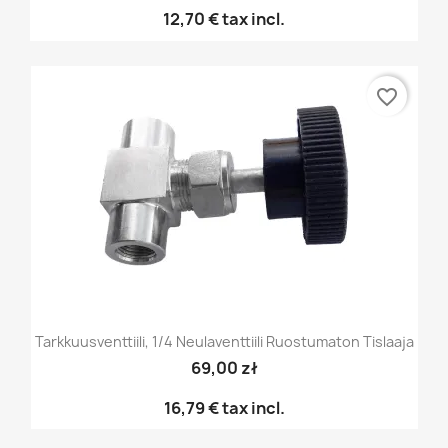
12,70 €
tax incl.
favorite_border
Tarkkuusventtiili, 1/4 Neulaventtiili Ruostumaton Tislaaja
69,00 zł
16,79 €
tax incl.