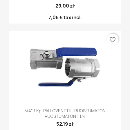
29,00 zł
7,06 €
tax incl.
favorite_border
5/4" 1 Kpl PALLOVENTTIILI RUOSTUMATON
RUOSTUMATON 1 1/4
52,19 zł