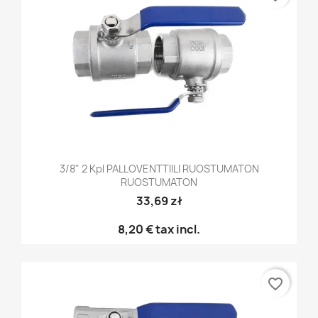
3/8" 2 Kpl PALLOVENTTIILI RUOSTUMATON
RUOSTUMATON
33,69 zł
8,20 €
tax incl.
favorite_border