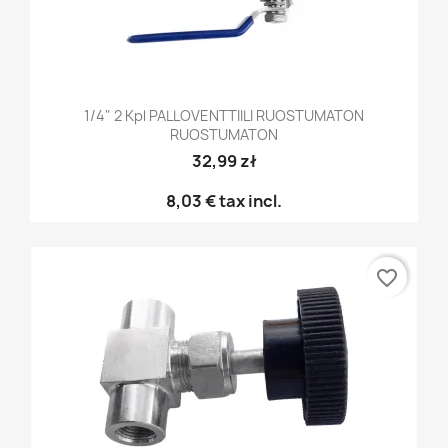
1/4" 2 Kpl PALLOVENTTIILI RUOSTUMATON
RUOSTUMATON
32,99 zł
8,03 €
tax incl.
favorite_border