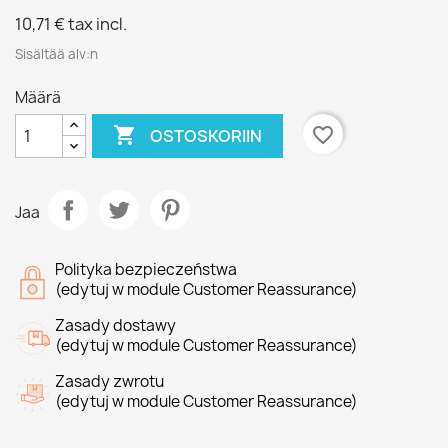
10,71 €
tax incl.
Sisältää alv:n
Määrä

favorite_border
OSTOSKORIIN
Jaa
Polityka bezpieczeństwa
(edytuj w module Customer Reassurance)
Zasady dostawy
(edytuj w module Customer Reassurance)
Zasady zwrotu
(edytuj w module Customer Reassurance)