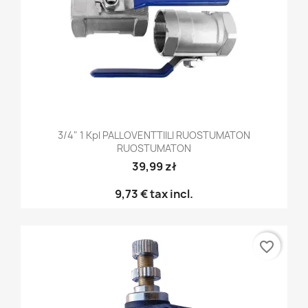
3/4" 1 Kpl PALLOVENTTIILI RUOSTUMATON
RUOSTUMATON
39,99 zł
9,73 €
tax incl.
favorite_border