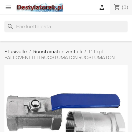
shopping_cart


(0)
search
Etusivulle
Ruostumaton venttiili
1" 1 kpl
PALLOVENTTIILI RUOSTUMATON RUOSTUMATON