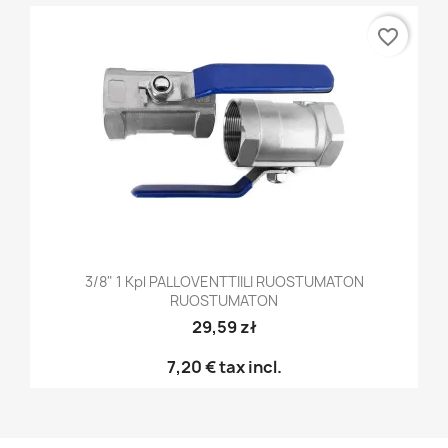
favorite_border
3/8" 1 Kpl PALLOVENTTIILI RUOSTUMATON
RUOSTUMATON
29,59 zł
7,20 €
tax incl.