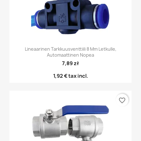
Lineaarinen Tarkkuusventtiili 8 Mm Letkulle,
Automaattinen Nopea
7,89 zł
1,92 €
tax incl.
favorite_border