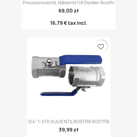
Precisionsventil, Nålventil 1/8 Distiller Rostfri
69,00 zł
16,79 €
tax incl.
favorite_border
3/4" 1-STK KULVENTIL ROSTFRI ROSTFRI
39,99 zł