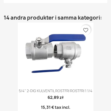
14 andra produkter i samma kategori:
favorite_border
5/4" 2-DIG KULVENTIL ROSTFRI ROSTFRI 1 1/4
62,89 zł
15,31 €
tax incl.