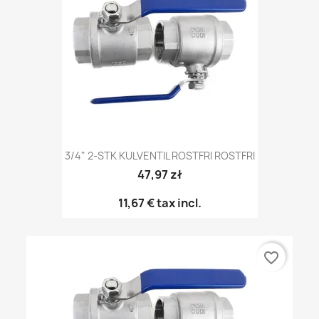
3/4" 2-STK KULVENTIL ROSTFRI ROSTFRI
47,97 zł
11,67 €
tax incl.
favorite_border