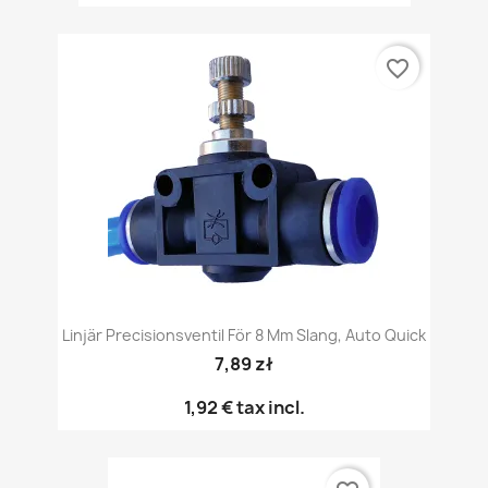
favorite_border
Linjär Precisionsventil För 8 Mm Slang, Auto Quick
7,89 zł
1,92 €
tax incl.