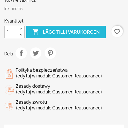
10,71 €
tax incl.
Inkl. moms
Kvantitet

favorite_border
LÄGG TILL I VARUKORGEN
Dela
Polityka bezpieczeństwa
(edytuj w module Customer Reassurance)
Zasady dostawy
(edytuj w module Customer Reassurance)
Zasady zwrotu
(edytuj w module Customer Reassurance)