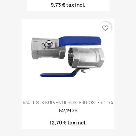
9,73 €
tax incl.
favorite_border
5/4" 1-STK KULVENTIL ROSTFRI ROSTFRI 1 1/4
52,19 zł
12,70 €
tax incl.