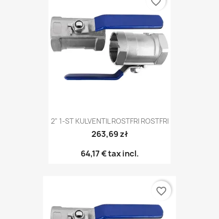
favorite_border
2" 1-ST KULVENTIL ROSTFRI ROSTFRI
263,69 zł
64,17 €
tax incl.
favorite_border