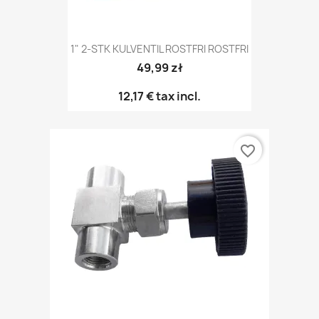
1" 2-STK KULVENTIL ROSTFRI ROSTFRI
49,99 zł
12,17 €
tax incl.
favorite_border