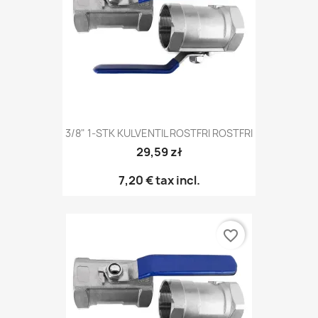
3/8" 1-STK KULVENTIL ROSTFRI ROSTFRI
29,59 zł
7,20 €
tax incl.
favorite_border