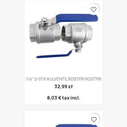
favorite_border
1/4" 2-STK KULVENTIL ROSTFRI ROSTFRI
32,99 zł
8,03 €
tax incl.
favorite_border