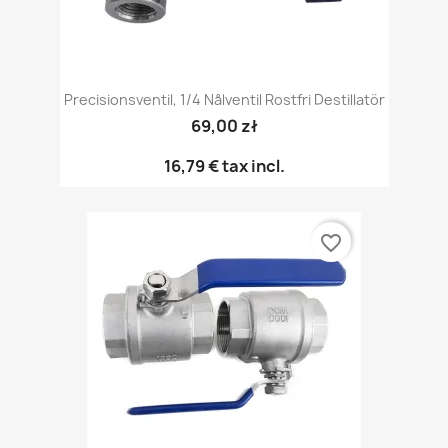
Precisionsventil, 1/4 Nålventil Rostfri Destillatör
69,00 zł
16,79 €
tax incl.
favorite_border