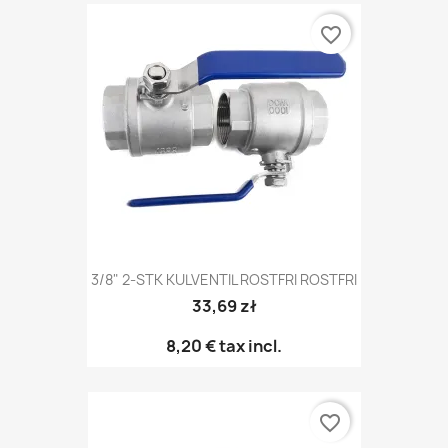
favorite_border
3/8" 2-STK KULVENTIL ROSTFRI ROSTFRI
33,69 zł
8,20 €
tax incl.
favorite_border