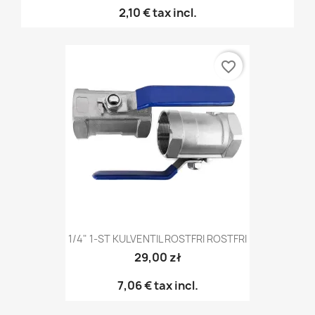
2,10 €
tax incl.
favorite_border
1/4" 1-ST KULVENTIL ROSTFRI ROSTFRI
29,00 zł
7,06 €
tax incl.