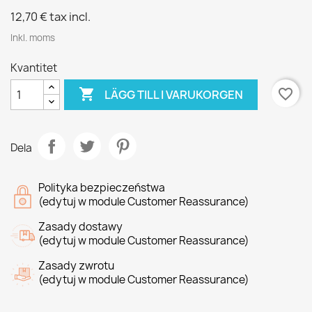
12,70 €
tax incl.
Inkl. moms
Kvantitet

favorite_border
LÄGG TILL I VARUKORGEN
Dela
Polityka bezpieczeństwa
(edytuj w module Customer Reassurance)
Zasady dostawy
(edytuj w module Customer Reassurance)
Zasady zwrotu
(edytuj w module Customer Reassurance)