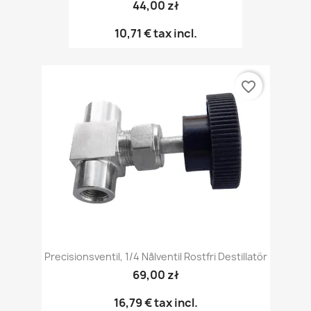
44,00 zł
10,71 €
tax incl.
favorite_border
Precisionsventil, 1/4 Nålventil Rostfri Destillatör
69,00 zł
16,79 €
tax incl.