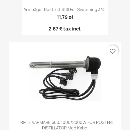
Armbåge I Rostfritt Stål För Svetsning 3/4"
11,79 zł
2,87 €
tax incl.
favorite_border
TRIPLE VÄRMARE 500/1000/2000W FÖR ROSTFRI
DISTILLATOR Med Kabel