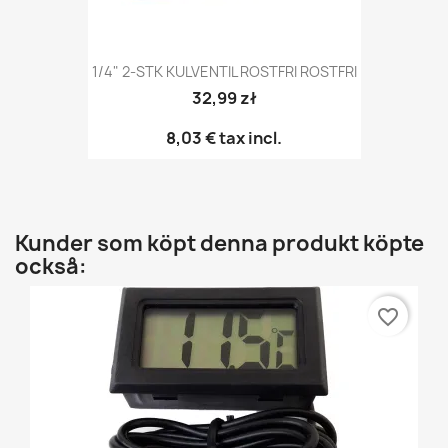
1/4" 2-STK KULVENTIL ROSTFRI ROSTFRI
32,99 zł
8,03 €
tax incl.
Kunder som köpt denna produkt köpte
också:
favorite_border