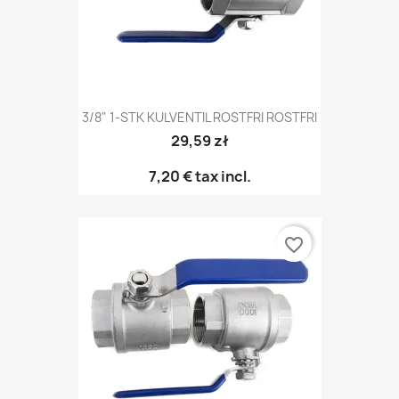
3/8" 1-STK KULVENTIL ROSTFRI ROSTFRI
29,59 zł
7,20 €
tax incl.
favorite_border