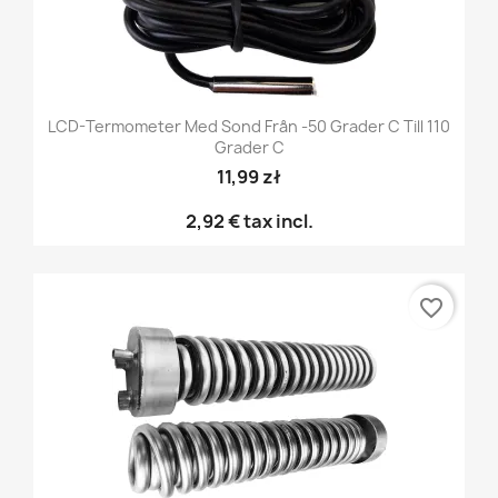
LCD-Termometer Med Sond Från -50 Grader C Till 110
Grader C
11,99 zł
2,92 €
tax incl.
favorite_border