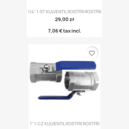
1/4" 1-ST KULVENTIL ROSTFRI ROSTFRI
29,00 zł
7,06 €
tax incl.
favorite_border
1" 1-CZ KULVENTIL ROSTFRI ROSTFRI