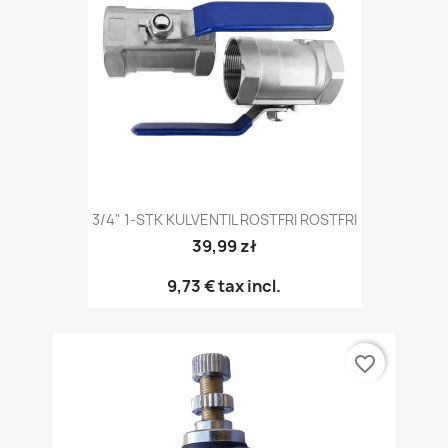
3/4" 1-STK KULVENTIL ROSTFRI ROSTFRI
39,99 zł
9,73 €
tax incl.
favorite_border