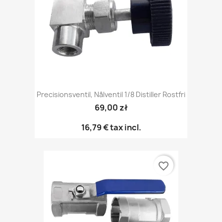
Precisionsventil, Nålventil 1/8 Distiller Rostfri
69,00 zł
16,79 €
tax incl.
favorite_border