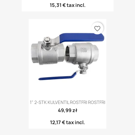
15,31 €
tax incl.
favorite_border
1" 2-STK KULVENTIL ROSTFRI ROSTFRI
49,99 zł
12,17 €
tax incl.