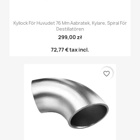
Kyllock För Huvudet 76 Mm Aabratek, Kylare, Spiral För
Destillatören
299,00 zł
72,77 €
tax incl.
favorite_border