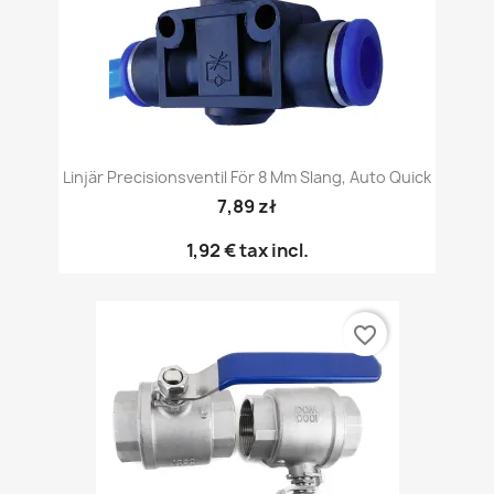
Linjär Precisionsventil För 8 Mm Slang, Auto Quick
7,89 zł
1,92 €
tax incl.
favorite_border