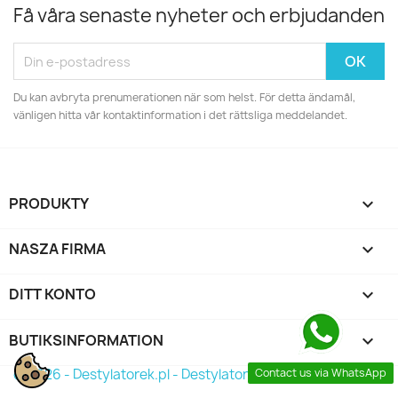
Få våra senaste nyheter och erbjudanden
Du kan avbryta prenumerationen när som helst. För detta ändamål,
vänligen hitta vår kontaktinformation i det rättsliga meddelandet.
PRODUKTY

NASZA FIRMA

DITT KONTO

BUTIKSINFORMATION
keyboard_arrow_down
Contact us via WhatsApp
© 2026 - Destylatorek.pl - Destylator 2026