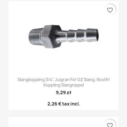
favorite_border
Slangkoppling 3/4", Julgran För GZ Slang, Rostfri
Koppling Slangnippel
9,29 zł
2,26 €
tax incl.
favorite_border