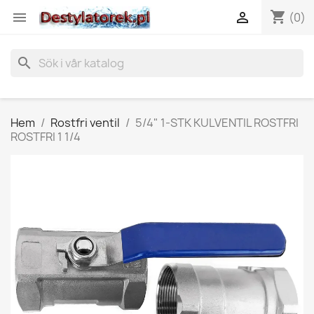
shopping_cart


(0)
search
Hem
Rostfri ventil
5/4" 1-STK KULVENTIL ROSTFRI
ROSTFRI 1 1/4