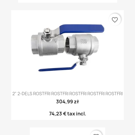
favorite_border
2" 2-DELS ROSTFRI ROSTFRI ROSTFRI ROSTFRI ROSTFRI
304,99 zł
74,23 €
tax incl.