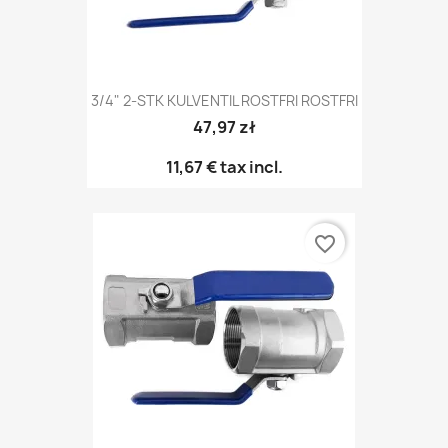
3/4" 2-STK KULVENTIL ROSTFRI ROSTFRI
47,97 zł
11,67 €
tax incl.
favorite_border