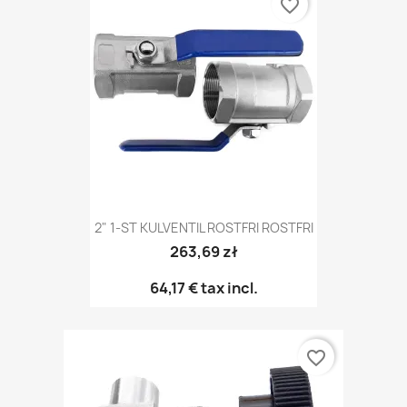
favorite_border
2" 1-ST KULVENTIL ROSTFRI ROSTFRI
263,69 zł
64,17 €
tax incl.
favorite_border