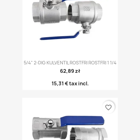
5/4" 2-DIG KULVENTIL ROSTFRI ROSTFRI 1 1/4
62,89 zł
15,31 €
tax incl.
favorite_border