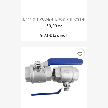
3/4" 1-STK KULVENTIL ROSTFRI ROSTFRI
39,99 zł
9,73 €
tax incl.
favorite_border