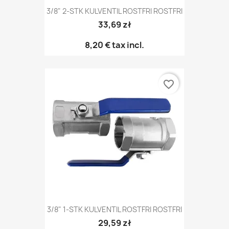
3/8" 2-STK KULVENTIL ROSTFRI ROSTFRI
33,69 zł
8,20 €
tax incl.
favorite_border
3/8" 1-STK KULVENTIL ROSTFRI ROSTFRI
29,59 zł