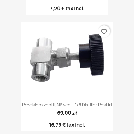
7,20 €
tax incl.
favorite_border
Precisionsventil, Nålventil 1/8 Distiller Rostfri
69,00 zł
16,79 €
tax incl.