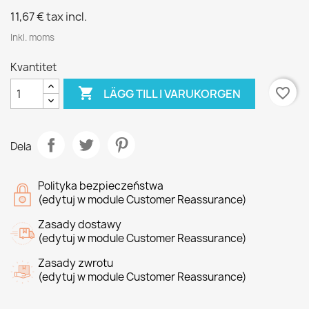
11,67 €
tax incl.
Inkl. moms
Kvantitet

favorite_border
LÄGG TILL I VARUKORGEN
Dela
Polityka bezpieczeństwa
(edytuj w module Customer Reassurance)
Zasady dostawy
(edytuj w module Customer Reassurance)
Zasady zwrotu
(edytuj w module Customer Reassurance)