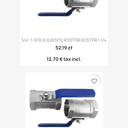
5/4" 1-STK KULVENTIL ROSTFRI ROSTFRI 1 1/4
52,19 zł
12,70 €
tax incl.
favorite_border