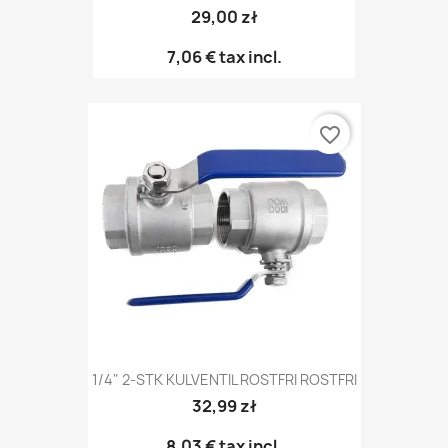
29,00 zł
7,06 €
tax incl.
favorite_border
1/4" 2-STK KULVENTIL ROSTFRI ROSTFRI
32,99 zł
8,03 €
tax incl.