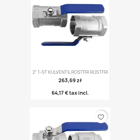
2" 1-ST KULVENTIL ROSTFRI ROSTFRI
263,69 zł
64,17 €
tax incl.
favorite_border