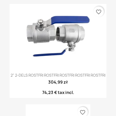
favorite_border
2" 2-DELS ROSTFRI ROSTFRI ROSTFRI ROSTFRI ROSTFRI
304,99 zł
74,23 €
tax incl.
favorite_border