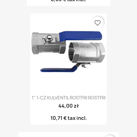
favorite_border
1" 1-CZ KULVENTIL ROSTFRI ROSTFRI
44,00 zł
10,71 €
tax incl.