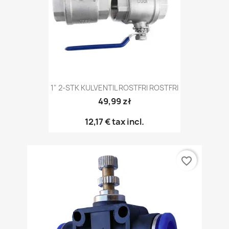
1" 2-STK KULVENTIL ROSTFRI ROSTFRI
49,99 zł
12,17 €
tax incl.
favorite_border