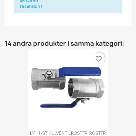
skriva en
recension !
14 andra produkter i samma kategori:
favorite_border
1/4" 1-ST KULVENTIL ROSTFRI ROSTFRI