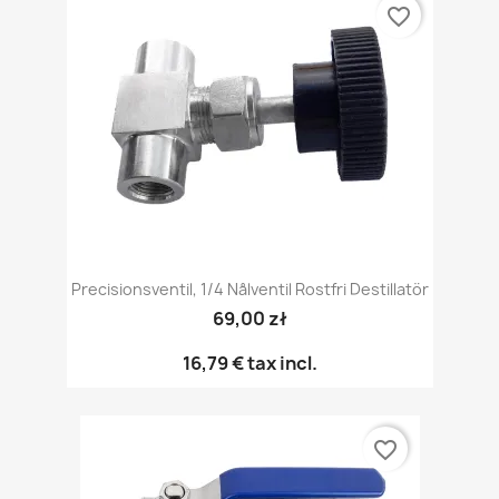
favorite_border
Precisionsventil, 1/4 Nålventil Rostfri Destillatör
69,00 zł
16,79 €
tax incl.
favorite_border