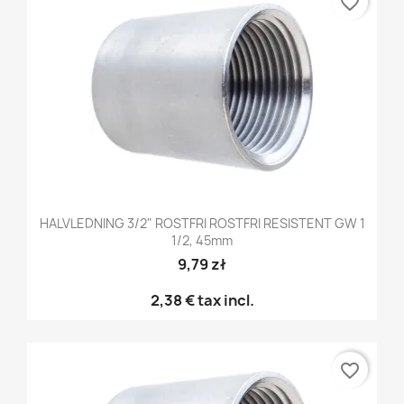
favorite_border
HALVLEDNING 3/2" ROSTFRI ROSTFRI RESISTENT GW 1
1/2, 45mm
9,79 zł
2,38 €
tax incl.
favorite_border