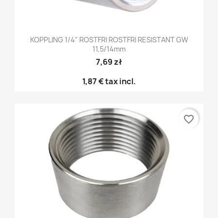
KOPPLING 1/4" ROSTFRI ROSTFRI RESISTANT GW
11,5/14mm
7,69 zł
1,87 €
tax incl.
favorite_border