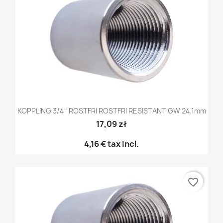
KOPPLING 3/4" ROSTFRI ROSTFRI RESISTANT GW 24,1mm
17,09 zł
4,16 €
tax incl.
favorite_border