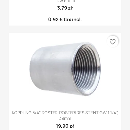
11,5/14mm
3,79 zł
0,92 €
tax incl.
favorite_border
KOPPLING 5/4" ROSTFRI ROSTFRI RESISTENT GW 1 1/4",
39mm
19,90 zł