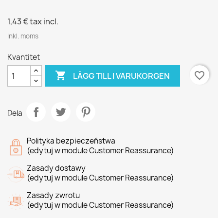
1,43 €
tax incl.
Inkl. moms
Kvantitet

favorite_border
LÄGG TILL I VARUKORGEN
Dela
Polityka bezpieczeństwa
(edytuj w module Customer Reassurance)
Zasady dostawy
(edytuj w module Customer Reassurance)
Zasady zwrotu
(edytuj w module Customer Reassurance)