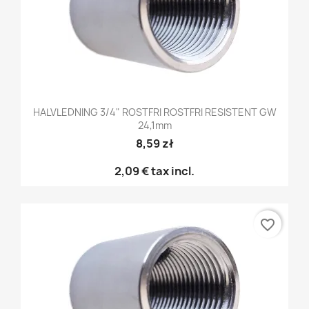
HALVLEDNING 3/4" ROSTFRI ROSTFRI RESISTENT GW
24,1mm
8,59 zł
2,09 €
tax incl.
favorite_border