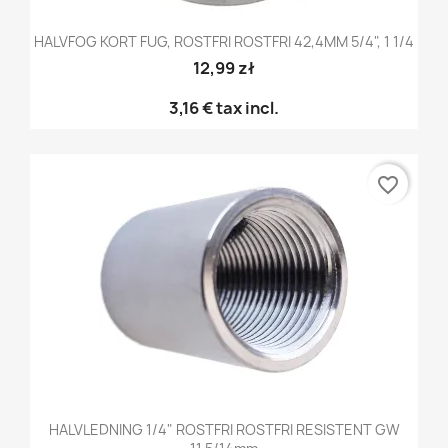
HALVFOG KORT FUG, ROSTFRI ROSTFRI 42,4MM 5/4", 1 1/4
12,99 zł
3,16 €
tax incl.
favorite_border
HALVLEDNING 1/4" ROSTFRI ROSTFRI RESISTENT GW