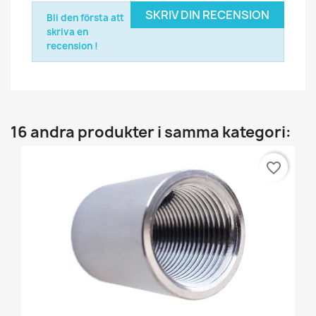
SKRIV DIN RECENSION
Bli den första att
skriva en
recension !
16 andra produkter i samma kategori:
favorite_border