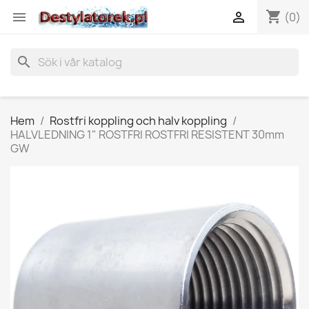
shopping_cart


(0)
search
Hem
Rostfri koppling och halv koppling
HALVLEDNING 1" ROSTFRI ROSTFRI RESISTENT 30mm
GW