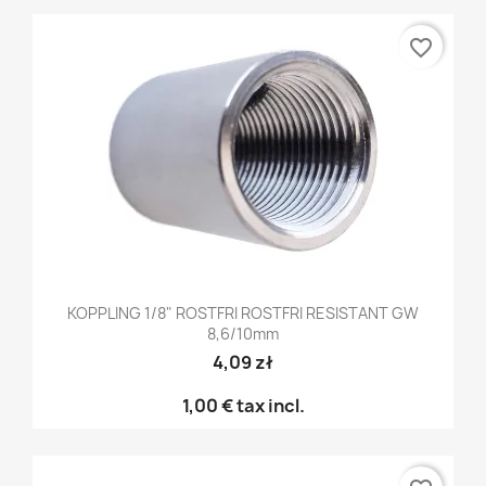
favorite_border
KOPPLING 1/8" ROSTFRI ROSTFRI RESISTANT GW
8,6/10mm
4,09 zł
1,00 €
tax incl.