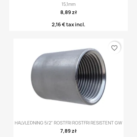
15,1mm
8,89 zł
2,16 €
tax incl.
favorite_border
HALVLEDNING 5/2" ROSTFRI ROSTFRI RESISTENT GW
7,89 zł