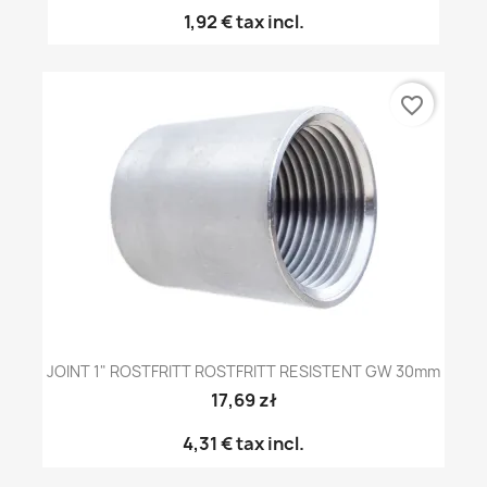
1,92 €
tax incl.
favorite_border
JOINT 1" ROSTFRITT ROSTFRITT RESISTENT GW 30mm
17,69 zł
4,31 €
tax incl.