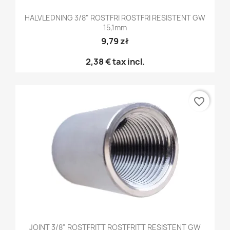
HALVLEDNING 3/8" ROSTFRI ROSTFRI RESISTENT GW
15,1mm
9,79 zł
2,38 €
tax incl.
favorite_border
JOINT 3/8" ROSTFRITT ROSTFRITT RESISTENT GW