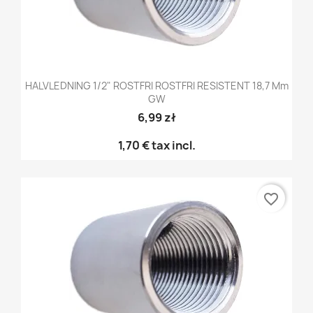
HALVLEDNING 1/2" ROSTFRI ROSTFRI RESISTENT 18,7 Mm
GW
6,99 zł
1,70 €
tax incl.
favorite_border