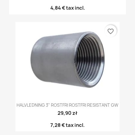
4,84 €
tax incl.
favorite_border
HALVLEDNING 3" ROSTFRI ROSTFRI RESISTANT GW
29,90 zł
7,28 €
tax incl.