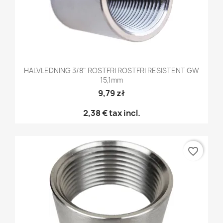
HALVLEDNING 3/8" ROSTFRI ROSTFRI RESISTENT GW
15,1mm
9,79 zł
2,38 €
tax incl.
favorite_border