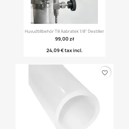
Huvudtillbehör Till Aabratek 1/8" Destiller
99,00 zł
24,09 €
tax incl.
favorite_border