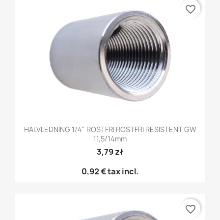
favorite_border
HALVLEDNING 1/4" ROSTFRI ROSTFRI RESISTENT GW
11,5/14mm
3,79 zł
0,92 €
tax incl.
favorite_border