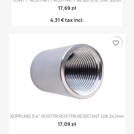
JOINT 1" ROSTFRITT ROSTFRITT RESISTENT GW 30mm
17,69 zł
4,31 €
tax incl.
favorite_border
KOPPLING 3/4" ROSTFRI ROSTFRI RESISTANT GW 24,1mm
17,09 zł