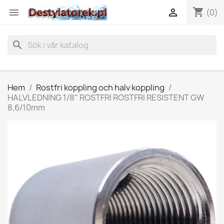
shopping_cart


(0)
search
Hem
Rostfri koppling och halv koppling
HALVLEDNING 1/8" ROSTFRI ROSTFRI RESISTENT GW
8,6/10mm