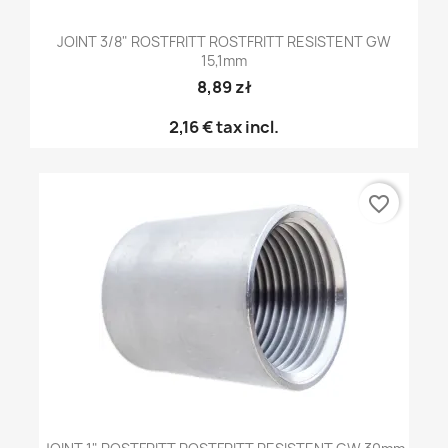
JOINT 3/8" ROSTFRITT ROSTFRITT RESISTENT GW
15,1mm
8,89 zł
2,16 €
tax incl.
favorite_border