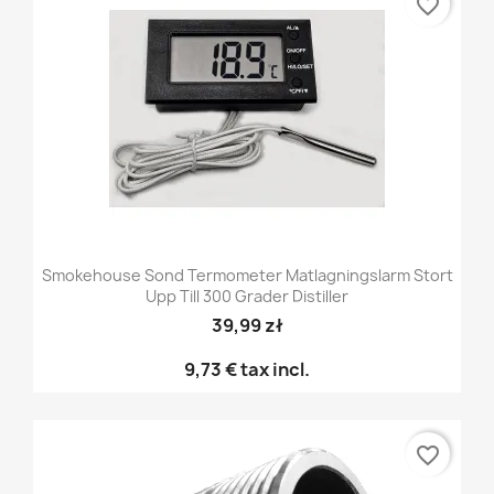
favorite_border
Smokehouse Sond Termometer Matlagningslarm Stort
Upp Till 300 Grader Distiller
39,99 zł
9,73 €
tax incl.
favorite_border