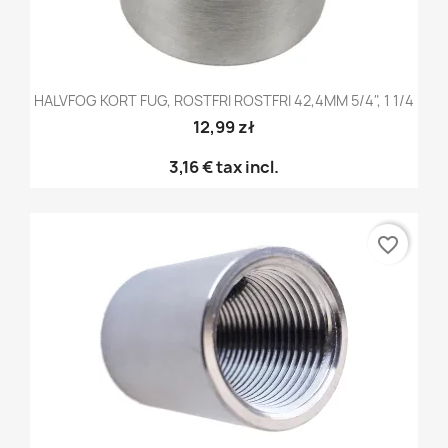
HALVFOG KORT FUG, ROSTFRI ROSTFRI 42,4MM 5/4", 1 1/4
12,99 zł
3,16 €
tax incl.
favorite_border