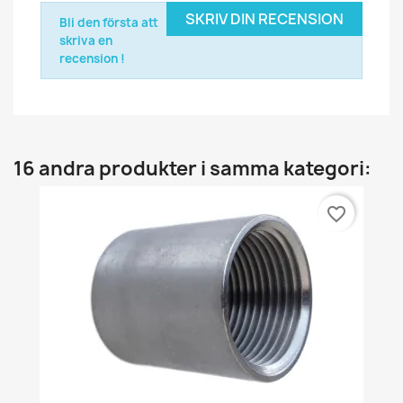
SKRIV DIN RECENSION
Bli den första att
skriva en
recension !
16 andra produkter i samma kategori:
favorite_border