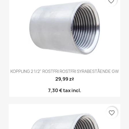
favorite_border
KOPPLING 2 1/2" ROSTFRI ROSTFRI SYRABESTÅENDE GW
29,99 zł
7,30 €
tax incl.
favorite_border