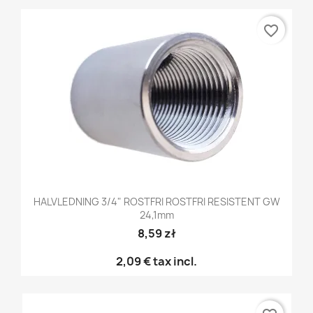
favorite_border
HALVLEDNING 3/4" ROSTFRI ROSTFRI RESISTENT GW
24,1mm
8,59 zł
2,09 €
tax incl.