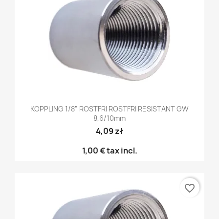
KOPPLING 1/8" ROSTFRI ROSTFRI RESISTANT GW
8,6/10mm
4,09 zł
1,00 €
tax incl.
favorite_border