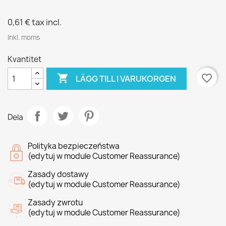
0,61 €
tax incl.
Inkl. moms
Kvantitet

favorite_border
LÄGG TILL I VARUKORGEN
Dela
Polityka bezpieczeństwa
(edytuj w module Customer Reassurance)
Zasady dostawy
(edytuj w module Customer Reassurance)
Zasady zwrotu
(edytuj w module Customer Reassurance)