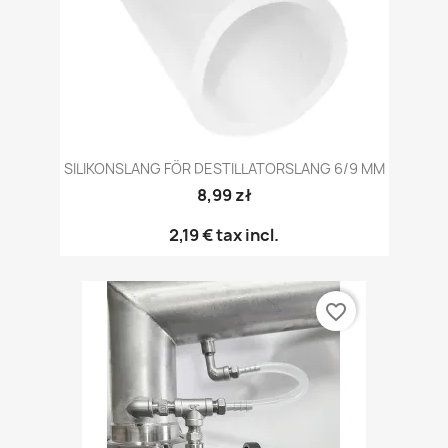
SILIKONSLANG FÖR DESTILLATORSLANG 6/9 MM
8,99 zł
2,19 €
tax incl.
favorite_border