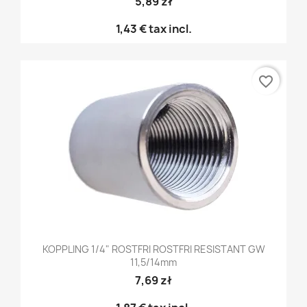
5,89 zł
1,43 €
tax incl.
favorite_border
KOPPLING 1/4" ROSTFRI ROSTFRI RESISTANT GW
11,5/14mm
7,69 zł