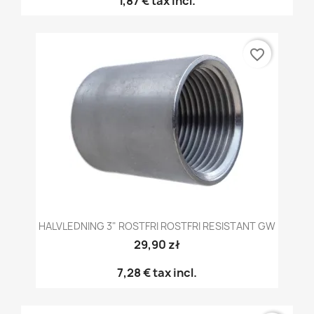
1,87 €
tax incl.
favorite_border
HALVLEDNING 3" ROSTFRI ROSTFRI RESISTANT GW
29,90 zł
7,28 €
tax incl.