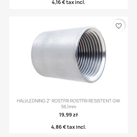
4,16 €
tax incl.
favorite_border
HALVLEDNING 2" ROSTFRI ROSTFRI RESISTENT GW
56,1mm
19,99 zł
4,86 €
tax incl.