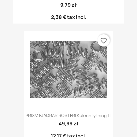
9,79 zł
2,38 €
tax incl.
favorite_border
PRISM FJÄDRAR ROSTFRI Kolonnfyllning 1L
49,99 zł
12,17 €
tax incl.