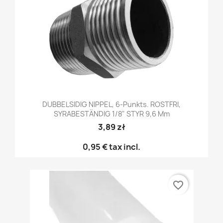
DUBBELSIDIG NIPPEL, 6-Punkts. ROSTFRI,
SYRABESTÄNDIG 1/8" STYR 9,6 Mm
3,89 zł
0,95 €
tax incl.
favorite_border